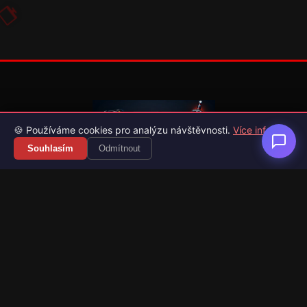
🍪 Používáme cookies pro analýzu návštěvnosti.
Více info
Souhlasím
Odmítnout
Váš průvodce světem videoher. Novinky, recenze a česko-
slovenské překlady her.
Naši partneři
Kategorie
Novinky