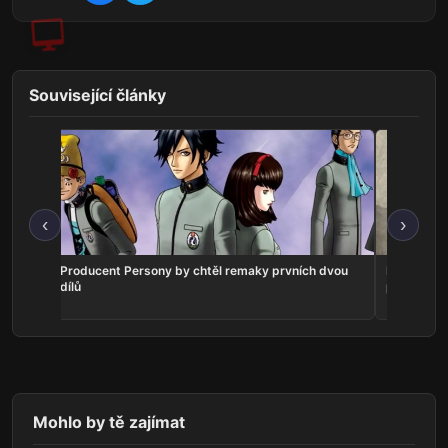
Související články
‹
›
Producent Persony by chtěl remaky prvních dvou
Hubert zam
dílů
psem získ
Mohlo by tě zajímat