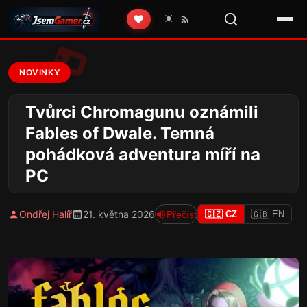
☀️
❤️
NOVINKY
Tvůrci Chromagunu oznámili
Fables of Dwale. Temná
pohádková adventura míří na
PC
Ondřej Halíř
21. května 2026
Přečíst
🇨🇿 CZ
🇬🇧 EN