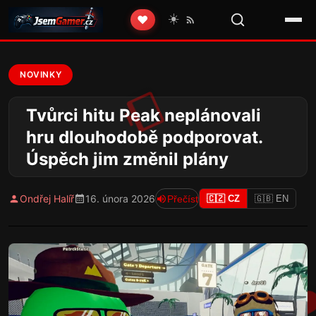
☀️
❤️
NOVINKY
Tvůrci hitu Peak neplánovali
hru dlouhodobě podporovat.
Úspěch jim změnil plány
Ondřej Halíř
16. února 2026
Přečíst
🇨🇿 CZ
🇬🇧 EN