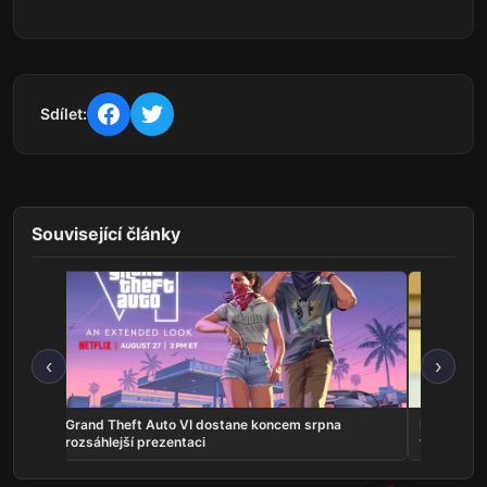
Sdílet:
Související články
‹
›
na
Grand Theft Auto VI dostane koncem srpna
Představit
rozsáhlejší prezentaci
vlastní ho