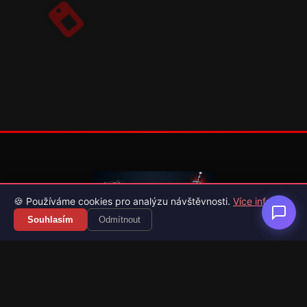
🍪 Používáme cookies pro analýzu návštěvnosti.
Více info
Souhlasím
Odmítnout
Váš průvodce světem videoher. Novinky, recenze a česko-
slovenské překlady her.
Naši partneři