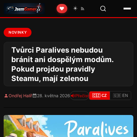
☀️
❤️
NOVINKY
Tvůrci Paralives nebudou
bránit ani dospělým modům.
Pokud projdou pravidly
Steamu, mají zelenou
Ondřej Halíř
28. května 2026
Přečíst
🇨🇿 CZ
🇬🇧 EN