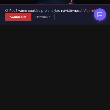
🍪 Používáme cookies pro analýzu návštěvnosti.
Více info
Souhlasím
Odmítnout
Váš průvodce světem videoher. Novinky, recenze a česko-
slovenské překlady her.
Naši partneři
Kategorie
Novinky
Recenze
Překlady her
Sledujte nás