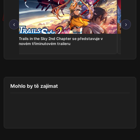
‹
›
ns:
Trails in the Sky 2nd Chapter se představuje v
Serious Sa
he
novém tříminutovém traileru
Mohlo by tě zajímat