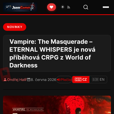
☀️
❤️
NOVINKY
Vampire: The Masquerade –
ETERNAL WHISPERS je nová
příběhová CRPG z World of
Darkness
Ondřej Halíř
8. června 2026
Přečíst
🇨🇿 CZ
🇬🇧 EN