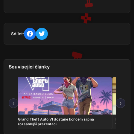
Sdílet:
Související články
‹
›
na
Grand Theft Auto VI dostane koncem srpna
Představit
rozsáhlejší prezentaci
vlastní ho