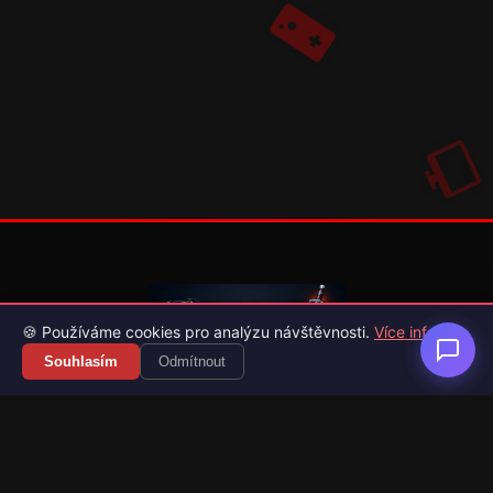
🍪 Používáme cookies pro analýzu návštěvnosti.
Více info
Souhlasím
Odmítnout
Váš průvodce světem videoher. Novinky, recenze a česko-
slovenské překlady her.
Naši partneři