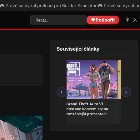
 překlad pro Builder Simulator!
🎮 Právě se vydal překlad pro The Leg
☀️
❤️
Podpořit
Související články
‹
›
VHS horor The Skin
Grand Theft Auto VI
Představit
Stapler je nyní dostupný
dostane koncem srpna
z Kingdom
na Steamu
rozsáhlejší prezentaci
vlastní ho