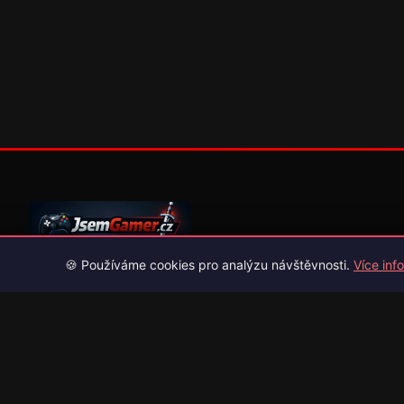
🍪 Používáme cookies pro analýzu návštěvnosti.
Více info
Váš průvodce světem videoher. Novinky, recenze a česko-slov
překlady her.
Naši partneři