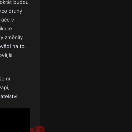
ntokrát budou
mco druhý
ráče v
nikace
ky změnily.
vědi na to,
ovější
všemi
apí,
telství.