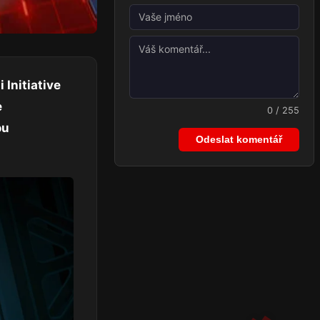
Initiative
e
0 / 255
ou
Odeslat komentář