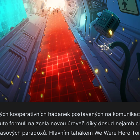
kých kooperativních hádanek postavených na komunikac
tuto formuli na zcela novou úroveň díky dosud nejambic
 časových paradoxů. Hlavním tahákem We Were Here To