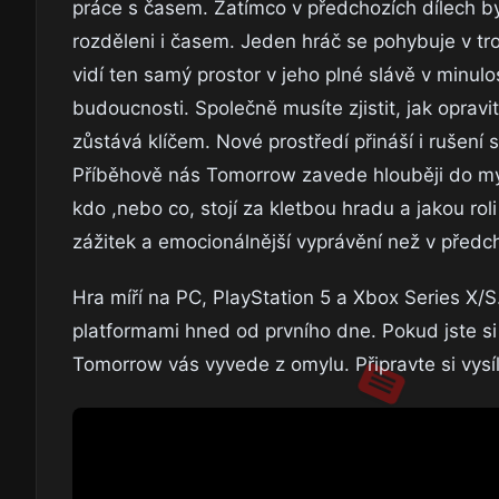
práce s časem. Zatímco v předchozích dílech byl
rozděleni i časem. Jeden hráč se pohybuje v t
vidí ten samý prostor v jeho plné slávě v minulo
budoucnosti. Společně musíte zjistit, jak oprav
zůstává klíčem. Nové prostředí přináší i rušení 
Příběhově nás Tomorrow zavede hlouběji do myt
kdo ,nebo co, stojí za kletbou hradu a jakou roli
zážitek a emocionálnější vyprávění než v předch
Hra míří na PC, PlayStation 5 a Xbox Series X/
platformami hned od prvního dne. Pokud jste si
Tomorrow vás vyvede z omylu. Připravte si vysíl