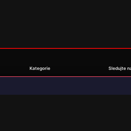
Kategorie
Sledujte n
Novinky
Recenze
enské
Překlady her