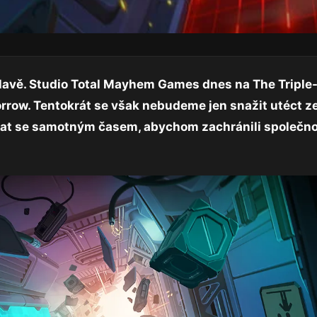
avě. Studio Total Mayhem Games dnes na The Triple-i 
orrow. Tentokrát se však nebudeme jen snažit utéct z
at se samotným časem, abychom zachránili společn