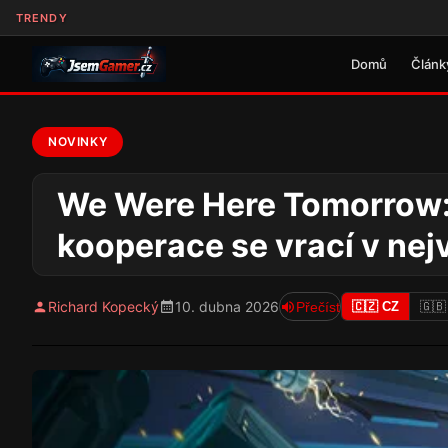
TRENDY
Domů
Článk
NOVINKY
We Were Here Tomorrow:
kooperace se vrací v nej
Richard Kopecký
10. dubna 2026
Přečíst
🇨🇿 CZ
🇬🇧