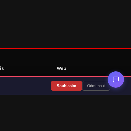
ás
Web
Redakce
Souhlasím
Odmítnout
Překlady her
Kontakt
💝 Podpořit provoz
RSS Články
RSS Překlady