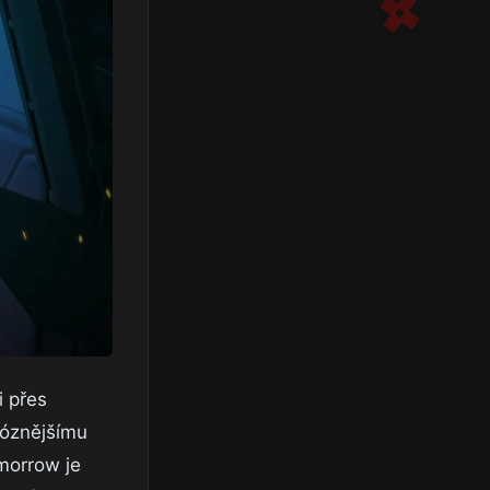
i přes
ióznějšímu
morrow je