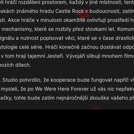
i hráči rozděleni prostorem, každý v jiné místnosti, te
roskách známého hradu Castle Rock v budoucnosti, zatí
sti. Akce hráče v minulosti okamžitě ovlivňují prostředí h
it mechanismy, které se rozbily před stovkami let. Komu
signálu a nutnost popisovat věci, které se v čase drastic
ologie celé série. Hráči konečně začnou dostávat odpo
 v tom hrají tajemní Jesteři. Vývojáři slibují mnohem film
ozích dílech.
S. Studio potvrdilo, že kooperace bude fungovat napříč 
 mysleli, že po We Were Here Forever už vás nic nepřekv
ačky, tohle bude zatím nejnáročnější zkouška vašeho přá