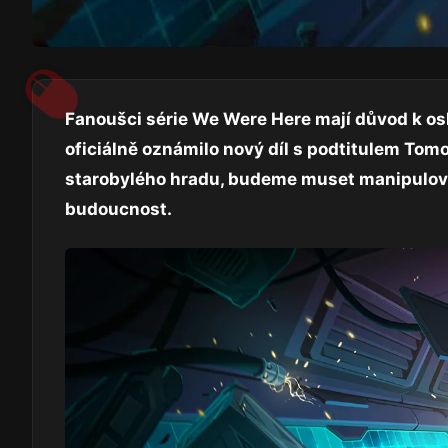
Fanoušci série We Were Here mají důvod k osl
oficiálně oznámilo nový díl s podtitulem Tom
starobylého hradu, budeme muset manipulov
budoucnost.