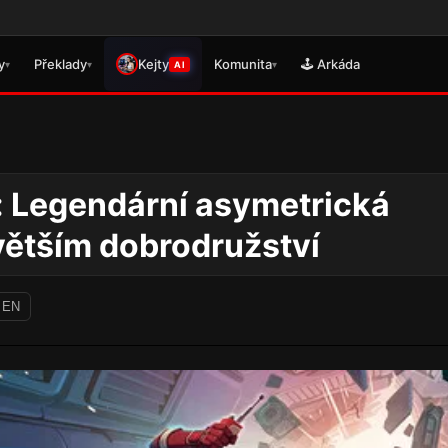
🎮 Právě se vydal
y
Překlady
Kejty
Komunita
🕹️ Arkáda
▾
▾
▾
AI
 Legendární asymetrická
větším dobrodružství
 EN