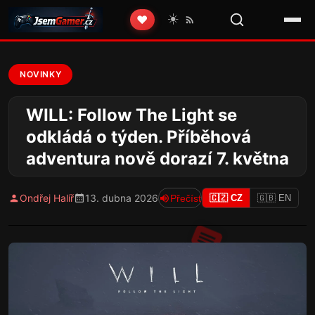
☀️
❤️
NOVINKY
WILL: Follow The Light se
odkládá o týden. Příběhová
adventura nově dorazí 7. května
Ondřej Halíř
13. dubna 2026
Přečíst
🇨🇿 CZ
🇬🇧 EN