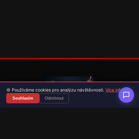
🍪 Používáme cookies pro analýzu návštěvnosti.
Více info
Souhlasím
Odmítnout
Váš průvodce světem videoher. Novinky, recenze a česko-
slovenské překlady her.
Naši partneři