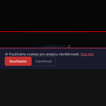
🍪 Používáme cookies pro analýzu návštěvnosti.
Více info
Souhlasím
Odmítnout
Váš průvodce světem videoher. Novinky, recenze a česko-
slovenské překlady her.
Naši partneři
Kategorie