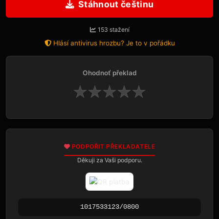
Stáhnout češtinu
153 stažení
Hlásí antivirus hrozbu? Je to v pořádku
Ohodnoť překlad
★
★
★
★
★
PODPOŘIT PŘEKLADATELE
Děkuji za Vaši podporu.
1017533123/0800