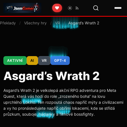
☀️
❤️
Překlady
/
Všechny hry
/
VR
/
Asgard’s Wrath 2
AKTIVNÍ
AI
VR
GPT-4
Asgard’s Wrath 2
Asgard’s Wrath 2 je velkolepá akční RPG adventura pro Meta
Quest, která vás hodí do role „zrozeného boha“ na lovu
uprchlého Lokiho. Ten rozpoutá chaos napříč mýty a civilizacemi
a vy ho pronásledujete napříč obřími lokacemi, kde se střídá
průzkum, souboje, hádanky a filmové bossfighty.