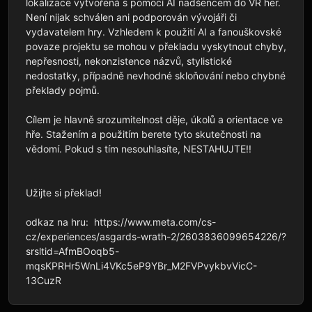
lokalizace vytvořená s pomocí AI nadšencem do VR her. 
Není nijak schválen ani podporován vývojáři či 
vydavatelem hry. Vzhledem k použití AI a fanouškovské 
povaze projektu se mohou v překladu vyskytnout chyby, 
nepřesnosti, nekonzistence názvů, stylistické 
nedostatky, případně nevhodné skloňování nebo chybné 
překlady pojmů.

Cílem je hlavně srozumitelnost děje, úkolů a orientace ve 
hře. Stažením a použitím berete tyto skutečnosti na 
vědomí. Pokud s tím nesouhlasíte, NESTAHUJTE!!

Užijte si překlad!

odkaz na hru:  https://www.meta.com/cs-
cz/experiences/asgards-wrath-2/2603836099654226/?
srsltid=AfmBOoqb5-
mqsKPRHr5WnLi4VKc5eP9YBr_M2FVPvykbvVicC-
13CuzR