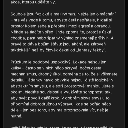
akce, kterou uděláte vy.

Souboje jsou fyzické a mají rytmus. Nejde jen o máchání 
– hra vás vede k tomu, abyste četli nepřátele, hlídali si 
prostor kolem sebe a přepínali mezi agresí a obranou. 
Někde se tlačíte vpřed, jinde zpomalíte, protože úzká 
chodba, past nebo špatný výhled znamenají průšvih. A 
právě to dává bojům šťávu: jsou akční, ale zároveň 
taktickější, než by člověk čekal od „fantasy řežby“.

Průzkum je podobně uspokojivý. Lokace nejsou jen 
kulisy – často se v nich něco skrývá: boční cesta, 
mechanismus, drobný úkol, odměna za to, že si všimnete 
detailu. Hádanky navíc obvykle nejsou „čistě logické“ v 
abstraktním smyslu, ale spíš prostorové: manipulujete s 
okolím, hledáte souvislosti a využíváte schopnosti tak, 
aby svět povolil další krok. V dobrém slova smyslu to 
připomíná dobrodružnou výpravu, kde se pořád něco 
děje – jen bez toho, aby hra prozrazovala víc, než je 
nutné.

Velká část kouzla je v tom, že se hra v čase proměňuje. 