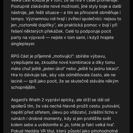
Postupně získáváte nové možnosti, jiné styly boje a další 
nástroje, jak řešit situace – a tím se přirozeně obměňuje i 
tempo. Významnou roli hrají i zvířecí společníci: nejsou to 
jen „roztomilé doplňky“, ale praktická pomoc v boji i při 
řešení některých překážek. Celé to podporuje pocit 
party na výpravě — nejste v tom sami, i když hrajete 
singleplayer.

RPG část je příjemně „motivující“: sbíráte výbavu, 
vylepšujete se, zkoušíte nové kombinace a díky tomu 
máte chuť ještě „jeden úkol“ nebo „ještě tu jednu lokaci“. 
Hra to dávkuje tak, aby vás odměňovala často, ale ne 
lacině — spíš jako pocit, že se skutečně stáváte někým 
schopnějším.

Asgard’s Wrath 2 vypráví epicky, ale drží se dál od 
spoilerů tím, že vás nechá hlavně prožít cestu: putování, 
napětí před střetem, úlevu po vítězství, zvláštní ticho v 
ruinách i drobné momenty, kdy si jen prohlížíte svět 
kolem sebe a uvědomíte si „jo, tohle je fakt velká hra“. 
Pokud hledáte VR titul, který působí jako plnohodnotné 