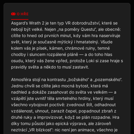
O HŘE
Asgard’s Wrath 2 je ten typ VR dobrodružství, které se 
nebojí být velké. Nejen „na poměry Questu“, ale obecně: 
cítíte to hned od prvních minut, kdy vám hra naservíruje 
svět, který je současně mýtický i hmatatelný. Všude 
kolem vás je písek, kámen, chrámové ruiny, temné 
chodby i sluncem rozpálené pláně — a do toho hlas 
osudu, který vás žene vpřed, protože Loki si zase hraje s 
pravidly světa a někdo to musí zastavit.

Atmosféra stojí na kontrastu „božského“ a „pozemského“. 
Jednu chvíli se cítíte jako mocná bytost, která má 
nadhled a dokáže zasahovat do světa ve velkém — a 
vzápětí jste uvnitř těla smrtelného hrdiny, který musí 
všechno vybojovat poctivě: zvednout štít, odhadnout 
vzdálenost, uhnout, zarazit čepel, popadnout zbraň z 
druhé ruky a improvizovat, když se plán rozpadne. Hra 
díky tomu působí jako epická výprava, ale zároveň 
neztrácí „VR blízkost“: nic není jen animace, všechno je 