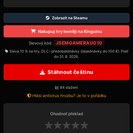
Zobrazit na Steamu
Nakupuj hry levněji na Kinguinu
JSEMGAMERAUG10
Slevový kód:
Sleva 10 % na hry, DLC i předobjednávky (objednávky do 100 €). Platí
do 31. 8. 2026.
Stáhnout češtinu
84 stažení
Hlásí antivirus hrozbu? Je to v pořádku
Ohodnoť překlad
★
★
★
★
★