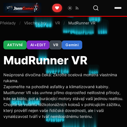
☀️
❤️
Překlady
/
Všechny hry
/
VR
/
MudRunner VR
AKTIVNÍ
AI+EDIT
VR
Gemini
MudRunner VR
Neúprosná divočina čeká: Zkroťte ocelová monstra vlastníma
rukama.
Zapomeňte na pohodlné asfaltky a klimatizované kabiny.
MudRunner VR vás uvrhne přímo doprostřed nelítostné přírody,
kde se bláto, pot a burácející motory stávají vaší jedinou realitou.
Chopte se volantu těžkotonážních kolosů v pohlcujícím zážitku,
který prověří nejen vaše řidičské dovednosti, ale i vaši
vynalézavost tváří v tvář nemilosrdnému terénu.