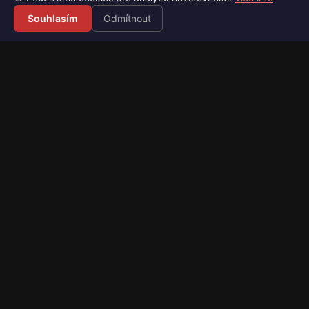
Souhlasím
Odmítnout
Váš průvodce světem videoher. Novinky, recenze a česko-
slovenské překlady her.
Naši partneři
Kategorie
Novinky
Recenze
Překlady her
Sledujte nás