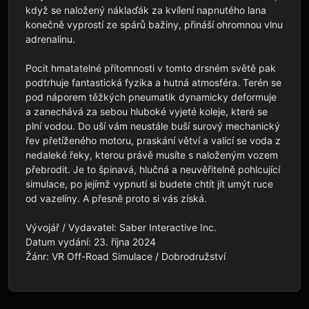
když se naložený náklaďák za kvílení napnutého lana 
konečně vyprostí ze spárů bažiny, přináší ohromnou vlnu 
adrenalinu.

Pocit hmatatelné přítomnosti v tomto drsném světě pak 
podtrhuje fantastická fyzika a hutná atmosféra. Terén se 
pod náporem těžkých pneumatik dynamicky deformuje 
a zanechává za sebou hluboké vyjeté koleje, které se 
plní vodou. Do uší vám neustále buší surový mechanický 
řev přetíženého motoru, praskání větví a valící se voda z 
nedaleké řeky, kterou právě musíte s naloženým vozem 
přebrodit. Je to špinavá, hlučná a neuvěřitelně pohlcující 
simulace, po jejímž vypnutí si budete chtít jít umýt ruce 
od vazelíny. A přesně proto si vás získá.

Vývojář / Vydavatel: Saber Interactive Inc.

Datum vydání: 23. října 2024

Žánr: VR Off-Road Simulace / Dobrodružství