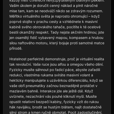
každý metr čtvereční nevyzpytatelným blátivým peklem. 
Vaším úkolem je doručit cenný náklad a plnit náročné 
mise tam, kam se neodváží nikdo se zdravým rozumem. 
Měřítko virtuálního světa je naprosto ohromující – když 
poprvé stojíte v prachu cesty a vzhlédnete k masivní 
kabině svého obrovského tahače, pocítíte k té ocelové 
bestii okamžitý respekt. Tady nejste akčním hrdinou; jste 
jen osamělý řidič vybavený mapou, kompasem a hrubou 
silou naftového motoru, který bojuje proti samotné matce 
přírodě.

Hratelnost perfektně demonstruje, proč je virtuální realita 
tak revoluční. Vaše ruce jsou alfou a omegou všeho dění. 
Fyzicky musíte sáhnout po řadicí páce, abyste zařadili 
redukci, vlastníma rukama svíráte masivní volant a 
hekticky manipulujete s uzávěrkou diferenciálu, když se 
vaše obří pneumatiky začnou beznadějně protáčet v 
mazlavém bahně. Interakce jde ale ještě dál. Když 
uvíznete, nezachrání vás pouhé kliknutí myší. Musíte 
opustit relativní bezpečí kabiny, fyzicky vzít do rukou 
hák navijáku, brodit se hustým blátem, najít dostatečně 
silný strom a kmen ručně obmotat. Pocit zadostiučinění, 