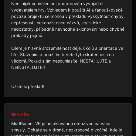
Není nijak schválen ani podporován vývojáři či 
vydavatelem hry. Vzhledem k použití AI a fanouškovské 
povaze projektu se mohou v překladu vyskytnout chyby, 
nepřesnosti, nekonzistence názvů, stylistické 
nedostatky, případně nevhodné skloňování nebo chybné 
překlady pojmů.

Cílem je hlavně srozumitelnost děje, úkolů a orientace ve 
hře. Stažením a použitím berete tyto skutečnosti na 
vědomí. Pokud s tím nesouhlasíte, NESTAHUJTE a 
NEINSTALUJTE!!

Užijte si překlad!
O HŘE
MudRunner VR je nefalšovanou ofenzívou na vaše 
smysly. Ocitáte se v drsné, nezkrocené divočině, kde je 