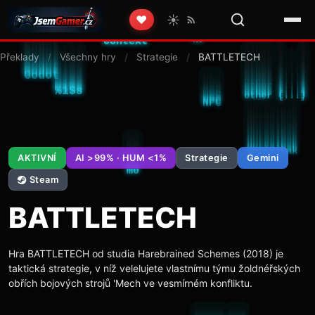
☀️
❤️
Překlady
/
Všechny hry
/
Strategie
/
BATTLETECH
AKTIVNÍ
AI >99% · HUM <1%
Strategie
Gemini
Steam
BATTLETECH
Hra BATTLETECH od studia Harebrained Schemes (2018) je
taktická strategie, v níž velelujete vlastnímu týmu žoldnéřských
obřích bojových strojů 'Mech ve vesmírném konfliktu.