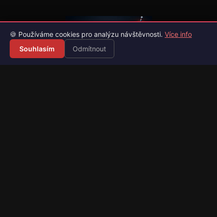
🍪 Používáme cookies pro analýzu návštěvnosti.
Více info
Souhlasím
Odmítnout
Váš průvodce světem videoher. Novinky, recenze a česko-
slovenské překlady her.
Naši partneři
Kategorie
Novinky
Recenze
Překlady her
Sledujte nás