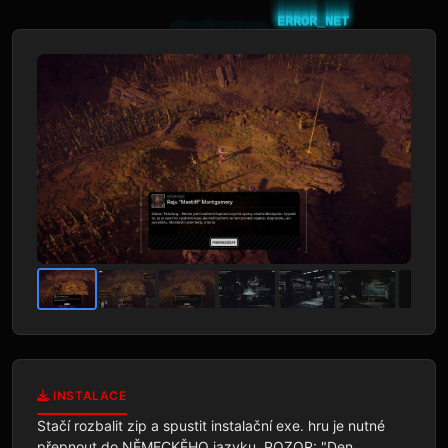
INSTALACE
Stačí rozbalit zip a spustit instalační exe. hru je nutné 
přepnout do NĚMECKĚHO jazyku  POZOR: "Den 