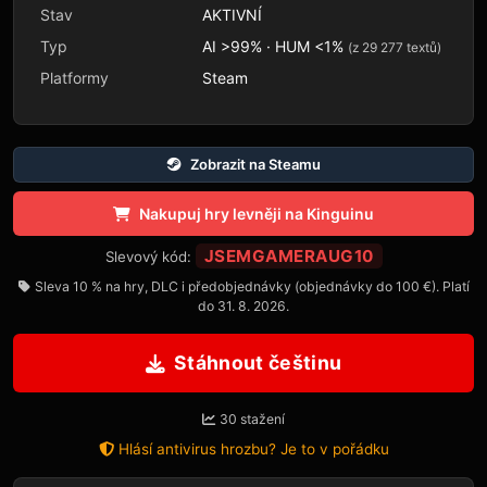
Stav
AKTIVNÍ
Typ
AI >99% · HUM <1%
(z 29 277 textů)
Platformy
Steam
Zobrazit na Steamu
Nakupuj hry levněji na Kinguinu
JSEMGAMERAUG10
Slevový kód:
Sleva 10 % na hry, DLC i předobjednávky (objednávky do 100 €). Platí
do 31. 8. 2026.
Stáhnout češtinu
30 stažení
Hlásí antivirus hrozbu? Je to v pořádku