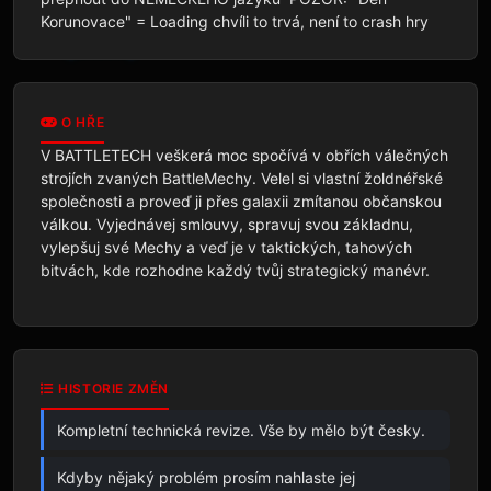
Korunovace" = Loading chvíli to trvá, není to crash hry
O HŘE
V BATTLETECH veškerá moc spočívá v obřích válečných 
strojích zvaných BattleMechy. Velel si vlastní žoldnéřské 
společnosti a proveď ji přes galaxii zmítanou občanskou 
válkou. Vyjednávej smlouvy, spravuj svou základnu, 
vylepšuj své Mechy a veď je v taktických, tahových 
bitvách, kde rozhodne každý tvůj strategický manévr.
HISTORIE ZMĚN
Kompletní technická revize. Vše by mělo být česky.
Kdyby nějaký problém prosím nahlaste jej