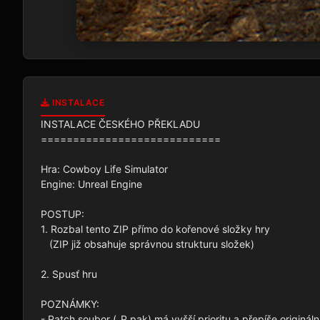
INSTALACE
INSTALACE ČESKÉHO PŘEKLADU

============================

Hra: Cowboy Life Simulator

Engine: Unreal Engine

POSTUP:

1. Rozbal tento ZIP přímo do kořenové složky hry

   (ZIP již obsahuje správnou strukturu složek)

2. Spusť hru

POZNÁMKY:

- Patch soubor (_P.pak) má vyšší prioritu a přepíše originální