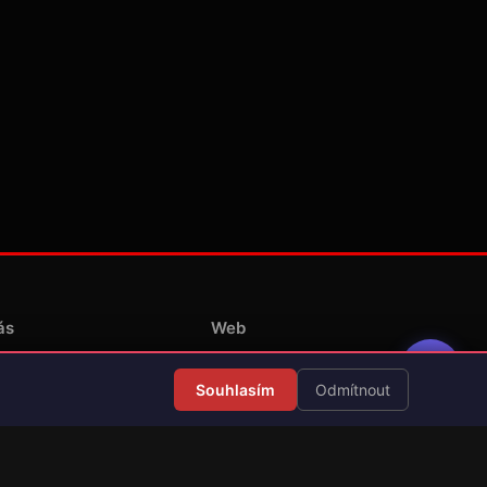
ás
Web
Redakce
Souhlasím
Odmítnout
Překlady her
Kontakt
💝 Podpořit provoz