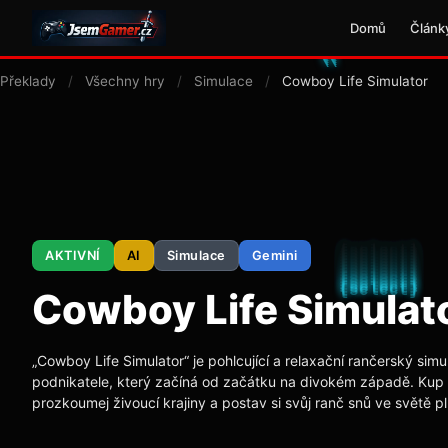
Domů
Článk
Překlady
/
Všechny hry
/
Simulace
/
Cowboy Life Simulator
AKTIVNÍ
AI
Simulace
Gemini
Cowboy Life Simulat
„Cowboy Life Simulator“ je pohlcující a relaxační rančerský simu
podnikatele, který začíná od začátku na divokém západě. Kup s
prozkoumej živoucí krajiny a postav si svůj ranč snů ve světě 