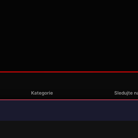
Kategorie
Sledujte n
Novinky
enské
Recenze
Překlady her