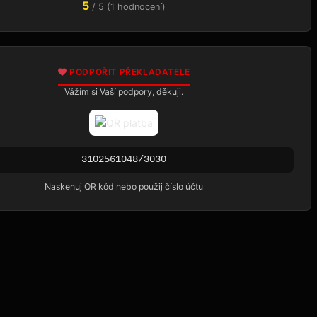
5
/ 5 (1 hodnocení)
PODPOŘIT PŘEKLADATELE
Vážím si Vaší podpory, děkuji.
3102561048/3030
Naskenuj QR kód nebo použij číslo účtu