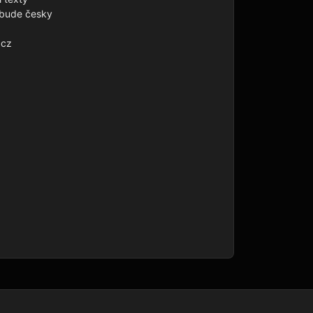
 bude česky

cz
