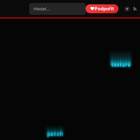
☀️
❤️
Podpořit