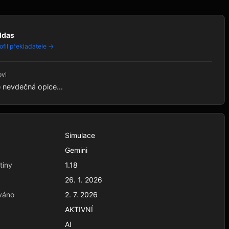
ldas
ofil překladatele →
ovi
e nevdečná opice...
Simulace
Gemini
tiny
1.18
26. 1. 2026
váno
2. 7. 2026
AKTIVNÍ
AI