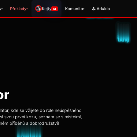
y
Překlady
Kejty
Komunita
🕹️ Arkáda
▾
▾
▾
AI
or
látor, kde se vžijete do role neúspěšného
i svou první kozu, seznam se s místními,
plném příběhů a dobrodružství!