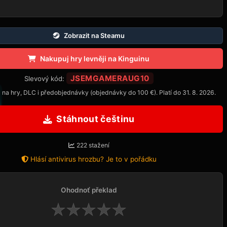
Zobrazit na Steamu
Nakupuj hry levněji na Kinguinu
JSEMGAMERAUG10
Slevový kód:
 na hry, DLC i předobjednávky (objednávky do 100 €). Platí do 31. 8. 2026.
Stáhnout češtinu
222 stažení
Hlásí antivirus hrozbu? Je to v pořádku
Ohodnoť překlad
★
★
★
★
★