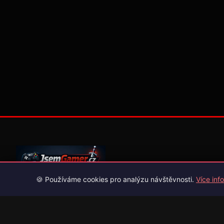
🍪 Používáme cookies pro analýzu návštěvnosti.
Více info
Váš průvodce světem videoher. Novinky, recenze a česko-slov
překlady her.
Naši partneři