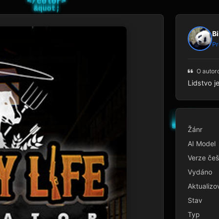
Bi
Pr
O autor
Lidstvo j
Žánr
AI Model
Verze češ
Vydáno
Aktualizo
Stav
Typ