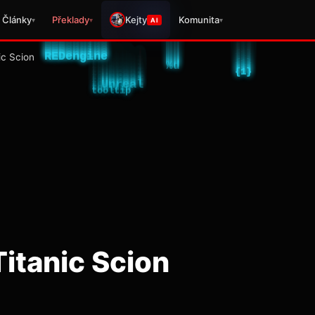
Články
Překlady
Kejty
Komunita
▾
▾
▾
AI
c Scion
itanic Scion