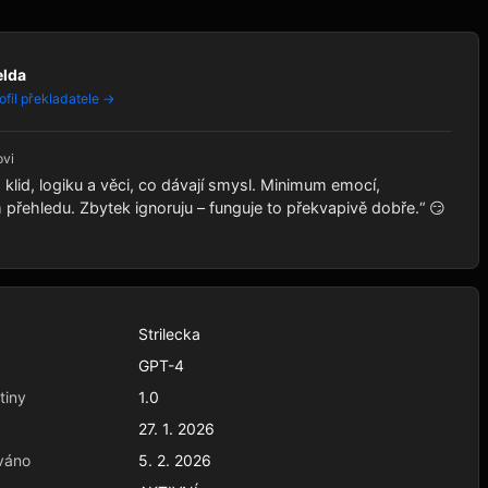
elda
ofil překladatele →
ovi
klid, logiku a věci, co dávají smysl. Minimum emocí,
řehledu. Zbytek ignoruju – funguje to překvapivě dobře.“ 😏
Strilecka
GPT-4
tiny
1.0
27. 1. 2026
váno
5. 2. 2026