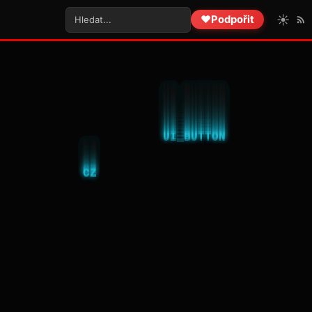
☀️
❤️
Podpořit