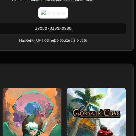
1805370193/0800
Naskenuj QR kód nebo použij číslo účtu