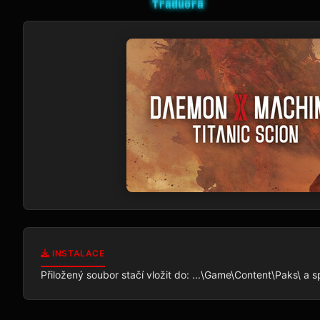
INSTALACE
Přiložený soubor stačí vložit do: ...\Game\Content\Paks\ a s