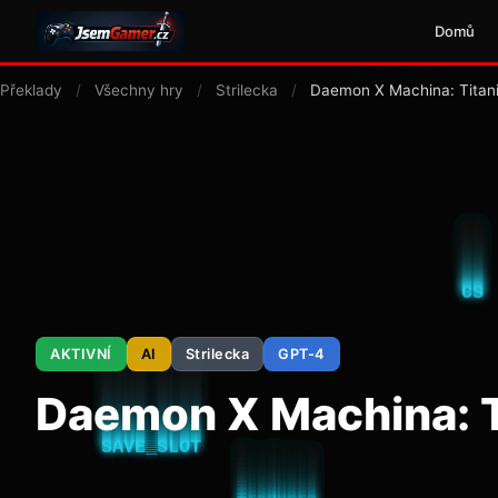
Domů
Překlady
/
Všechny hry
/
Strilecka
/
Daemon X Machina: Titani
AKTIVNÍ
AI
Strilecka
GPT-4
Daemon X Machina: T