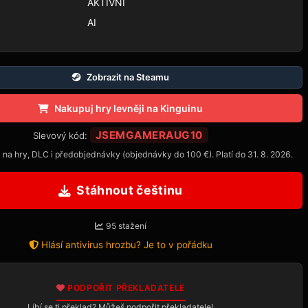
AKTIVNÍ
AI
Zobrazit na Steamu
Nakupuj hry levněji na Kinguinu
JSEMGAMERAUG10
Slevový kód:
 na hry, DLC i předobjednávky (objednávky do 100 €). Platí do 31. 8. 2026.
Stáhnout češtinu
95 stažení
Hlásí antivirus hrozbu? Je to v pořádku
PODPOŘIT PŘEKLADATELE
Líbí se ti překlad? Můžeš podpořit překladatele!