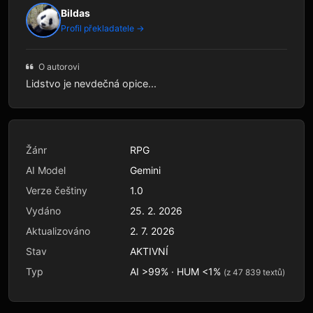
Bildas
Profil překladatele →
O autorovi
Lidstvo je nevdečná opice...
Žánr
RPG
AI Model
Gemini
Verze češtiny
1.0
Vydáno
25. 2. 2026
Aktualizováno
2. 7. 2026
Stav
AKTIVNÍ
Typ
AI >99% · HUM <1%
(z 47 839 textů)