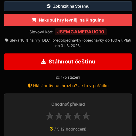
Zobrazit na Steamu
Nakupuj hry levněji na Kinguinu
JSEMGAMERAUG10
Slevový kód:
Sleva 10 % na hry, DLC i předobjednávky (objednávky do 100 €). Platí
do 31. 8. 2026.
Stáhnout češtinu
175 stažení
Hlásí antivirus hrozbu? Je to v pořádku
Ohodnoť překlad
★
★
★
★
★
3
/ 5 (2 hodnocení)