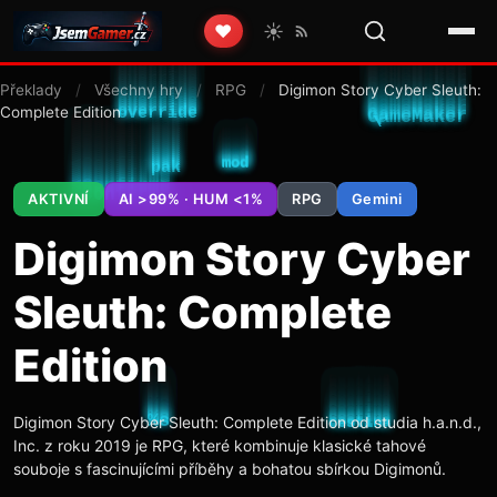
☀️
❤️
Překlady
/
Všechny hry
/
RPG
/
Digimon Story Cyber Sleuth:
Complete Edition
AKTIVNÍ
AI >99% · HUM <1%
RPG
Gemini
Digimon Story Cyber
Sleuth: Complete
Edition
Digimon Story Cyber Sleuth: Complete Edition od studia h.a.n.d.,
Inc. z roku 2019 je RPG, které kombinuje klasické tahové
souboje s fascinujícími příběhy a bohatou sbírkou Digimonů.