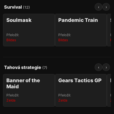
Survival
‹
›
(
12
)
1 468
128
✨✏️
✨✏️
Soulmask
Pandemic Train
S
STEAM
Přeložil:
Přeložil:
Př
Bildas
Bildas
Bi
Tahová strategie
‹
›
(
7
)
69
234
✨
✨
Banner of the
Gears Tactics GP
E
Maid
Přeložil:
Přeložil:
Př
Zelda
Zelda
Ze