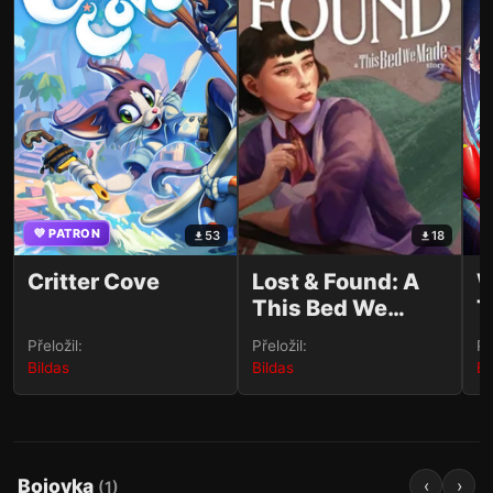
💜 PATRON
53
18
Critter Cove
Lost & Found: A
W
This Bed We
T
Made Story
Přeložil:
Přeložil:
Př
Bildas
Bildas
Bi
Bojovka
‹
›
(
1
)