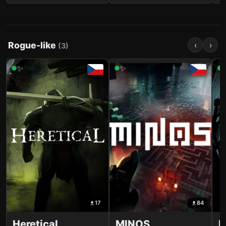
Rogue-like
‹
›
(
3
)
✨
✨
17
84
Heretical
MINOS
I