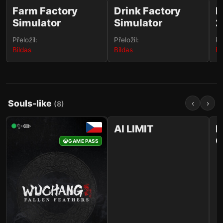
✨✏️
✨✏️
Farm Factory
Drink Factory
F
Simulator
Simulator
2
STEAM
STEAM
Přeložil:
Přeložil:
Př
Bildas
Bildas
Bi
Souls-like
‹
›
(
8
)
168
✨✏️
✨✏️
AI LIMIT
M
O
STEAM
STEAM