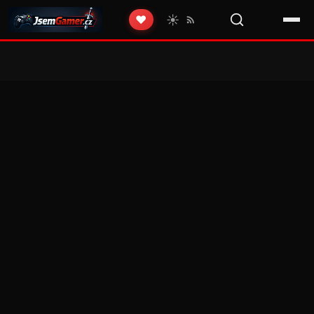
☀️
❤️