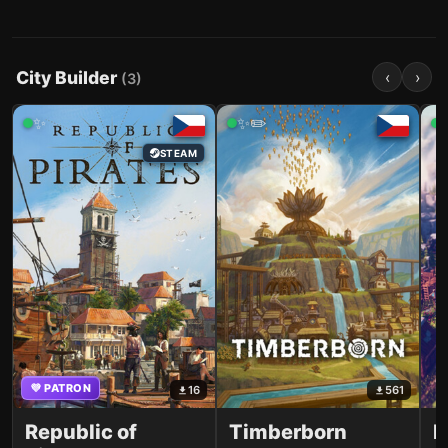
City Builder
‹
›
(
3
)
✨
✨✏️
STEAM
💜 PATRON
16
561
Republic of
Timberborn
B