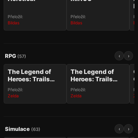
D
Přeložil:
Přeložil:
Př
Bildas
Bildas
Bi
RPG
‹
›
(
57
)
15
30
✨
✨
The Legend of
The Legend of
O
Heroes: Trails
Heroes: Trails
O
STEAM
STEAM
beyond the
through Daybreak
Přeložil:
Přeložil:
Př
Horizon
II
Zelda
Zelda
Ze
Simulace
‹
›
(
63
)
100