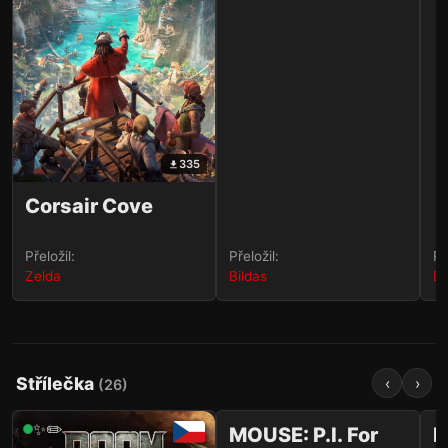
335
Corsair Cove
Přeložil:
Přeložil:
Př
Zelda
Bildas
Bi
Střílečka
‹
›
(
26
)
1 036
✨✏️
✨✏️
MOUSE: P.I. For
M