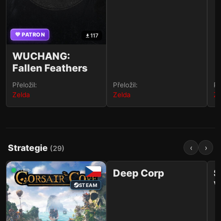
💜 PATRON
117
WUCHANG:
Fallen Feathers
Přeložil:
Přeložil:
Př
Zelda
Zelda
Ze
Strategie
‹
›
(
29
)
36
✨✏️
✨✏️
Deep Corp
S
V
STEAM
STEAM
t