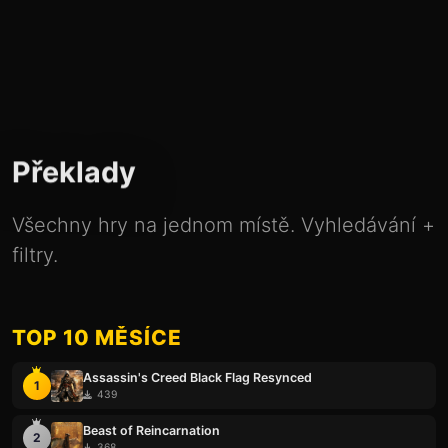
Překlady
Všechny hry na jednom místě. Vyhledávání +
filtry.
TOP 10 MĚSÍCE
Assassin's Creed Black Flag Resynced
1
439
Beast of Reincarnation
2
368