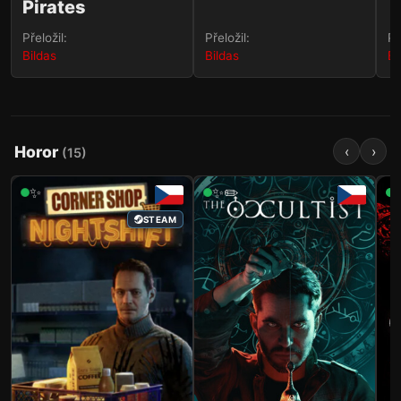
Pirates
Přeložil:
Přeložil:
Př
Bildas
Bildas
Bi
Horor
‹
›
(
15
)
✨
✨✏️
STEAM