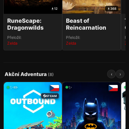
12
368
RuneScape:
Beast of
T
Dragonwilds
Reincarnation
G
Přeložil:
Přeložil:
Př
Zelda
Zelda
Ze
Akční Adventura
‹
›
(
8
)
✨✏️
✨
STEAM