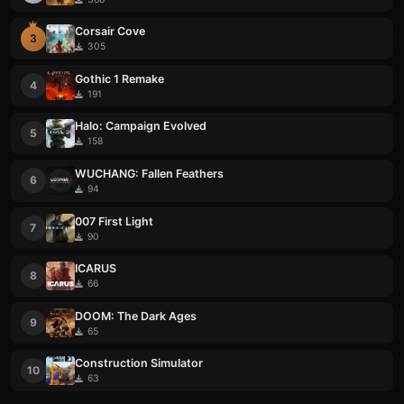
Corsair Cove
3
305
Gothic 1 Remake
4
191
Halo: Campaign Evolved
5
158
WUCHANG: Fallen Feathers
6
94
007 First Light
7
90
ICARUS
8
66
DOOM: The Dark Ages
9
65
Construction Simulator
10
63