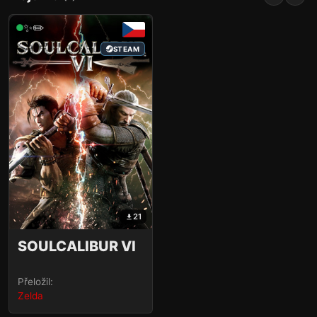
✨✏️
STEAM
21
SOULCALIBUR VI
Přeložil:
Zelda