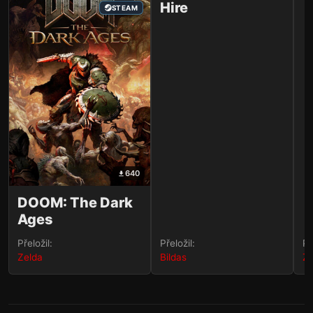
Hire
STEAM
STEAM
640
DOOM: The Dark
Ages
Přeložil:
Přeložil:
Př
Zelda
Bildas
Ze