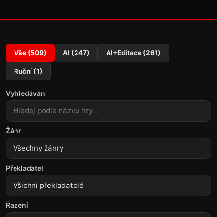
Vše (509)
AI (247)
AI+Editace (261)
Ruční (1)
Vyhledávání
Žánr
Všechny žánry
Překladatel
Řazení