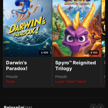
496
180
Darwin's
Spyro™ Reignited
S
Paradox!
Trilogy
Přeložil:
Přeložil:
Př
Zelda
Lukáš *Haku* Murín
Lu
Relaxační
‹
›
(
14
)