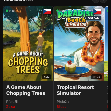
✨✏️
✨✏️
STEAM
32
125
A Game About
Tropical Resort
S
Chopping Trees
Simulator
-
A
Přeložil:
Přeložil:
Př
Zelda
Bildas
Bi