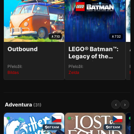
710
732
Outbound
LEGO® Batman™:
A
Legacy of the
Dark Knight
Přeložil:
Přeložil:
Př
Bildas
Zelda
Bi
Adventura
‹
›
(
31
)
✨
✨
STEAM
STEAM