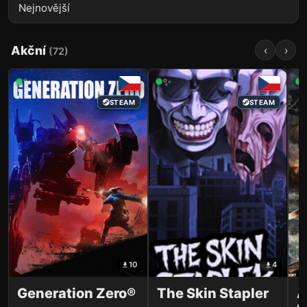
Akční
‹
›
(
72
)
✨
✨
STEAM
STEAM
10
4
Generation Zero®
The Skin Stapler
A