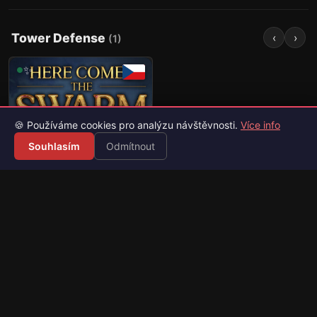
Tower Defense
‹
›
(
1
)
✨
🍪 Používáme cookies pro analýzu návštěvnosti.
Více info
Souhlasím
Odmítnout
81
Here Comes The
Swarm