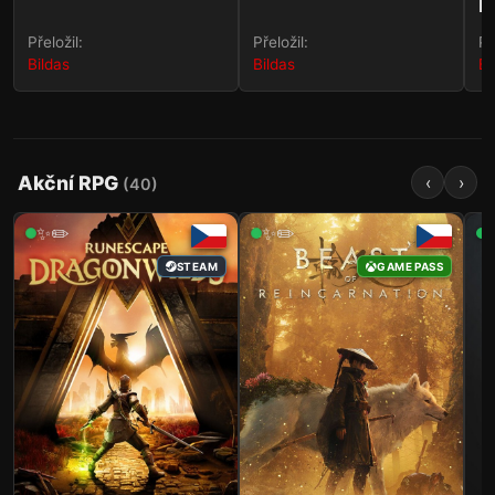
B
R
Přeložil:
Přeložil:
Př
Bildas
Bildas
Bi
Akční RPG
‹
›
(
40
)
✨✏️
✨✏️
STEAM
STEAM