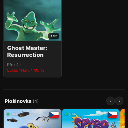
92
Ghost Master:
Resurrection
Přeložil:
Lukáš *Haku* Murín
Plošinovka
‹
›
(
4
)
✨✏️
✨✏️