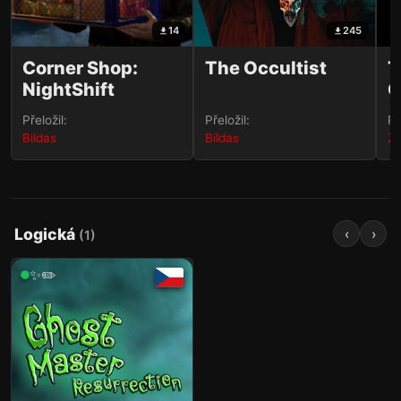
14
245
Corner Shop:
The Occultist
T
NightShift
C
Přeložil:
Přeložil:
Př
Bildas
Bildas
Ze
Logická
‹
›
(
1
)
✨✏️