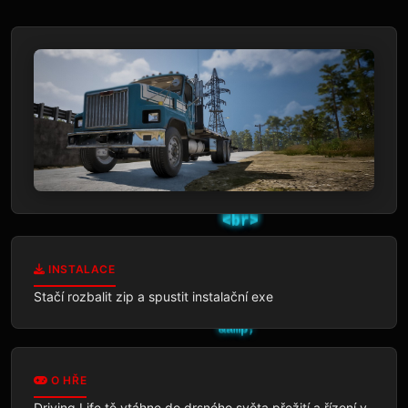
INSTALACE
Stačí rozbalit zip a spustit instalační exe
O HŘE
Driving Life tě vtáhne do drsného světa přežití a řízení v 