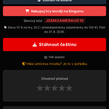
Nakupuj hry levněji na Kinguinu
JSEMGAMERAUG10
Slevový kód:
Sleva 10 % na hry, DLC i předobjednávky (objednávky do 100 €). Platí
do 31. 8. 2026.
Stáhnout češtinu
148 stažení
Hlásí antivirus hrozbu? Je to v pořádku
Ohodnoť překlad
★
★
★
★
★