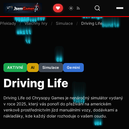
☀️
❤️
Překlady
/
Všechny hry
/
Simulace
/
Driving Life
AKTIVNÍ
AI
Simulace
Gemini
Driving Life
Driving Life od Chrysopy Games je nenáročný simulátor vydaný
v roce 2025, který vás ponoří do přežívání na americkém
venkově prostřednictvím jízd manuálními vozy, dodávkami a
náklaďáky, kde každý dolar rozhoduje o vašem osudu.