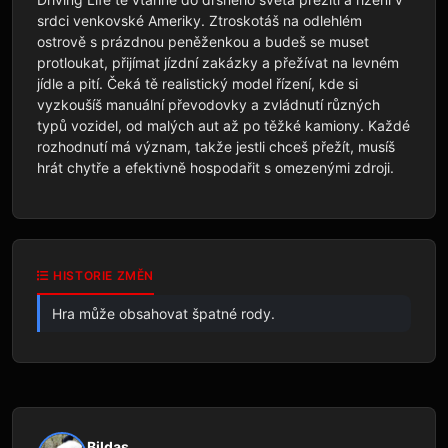
srdci venkovské Ameriky. Ztroskotáš na odlehlém 
ostrově s prázdnou peněženkou a budeš se muset 
protloukat, přijímat jízdní zakázky a přežívat na levném 
jídle a pití. Čeká tě realistický model řízení, kde si 
vyzkoušíš manuální převodovky a zvládnutí různých 
typů vozidel, od malých aut až po těžké kamiony. Každé 
rozhodnutí má význam, takže jestli chceš přežít, musíš 
hrát chytře a efektivně hospodařit s omezenými zdroji.
HISTORIE ZMĚN
Hra může obsahovat špatné rody.
Bildas