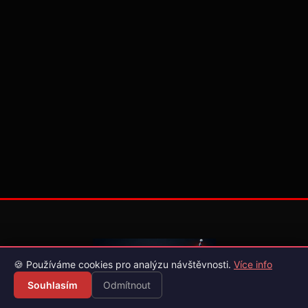
🍪 Používáme cookies pro analýzu návštěvnosti.
Více info
Souhlasím
Odmítnout
Váš průvodce světem videoher. Novinky, recenze a česko-
slovenské překlady her.