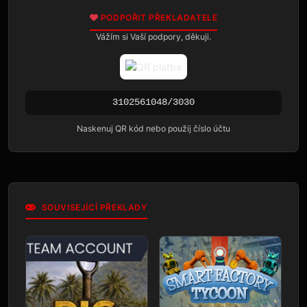
PODPOŘIT PŘEKLADATELE
Vážím si Vaší podpory, děkuji.
3102561048/3030
Naskenuj QR kód nebo použij číslo účtu
SOUVISEJÍCÍ PŘEKLADY