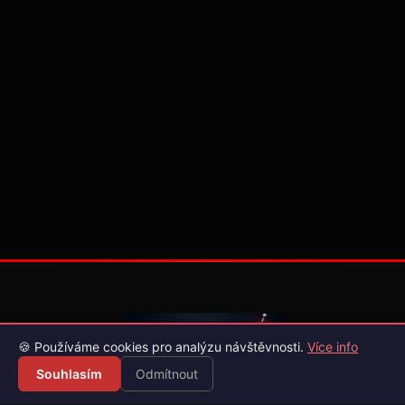
🍪 Používáme cookies pro analýzu návštěvnosti.
Více info
Souhlasím
Odmítnout
Váš průvodce světem videoher. Novinky, recenze a česko-
slovenské překlady her.