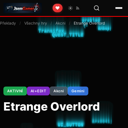
☀️
❤️
Překlady
/
Všechny hry
/
Akcni
/
Etrange Overlord
AKTIVNÍ
AI+EDIT
Akcni
Gemini
Etrange Overlord