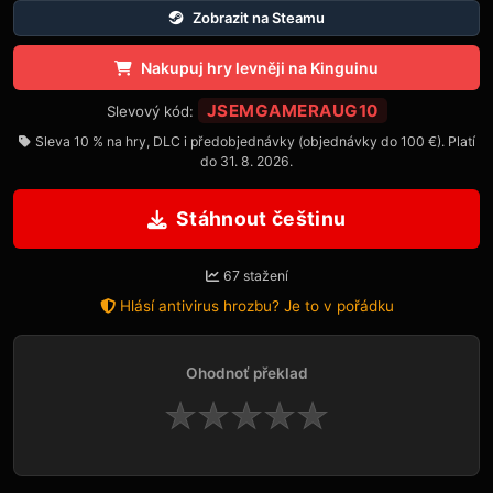
Zobrazit na Steamu
Nakupuj hry levněji na Kinguinu
JSEMGAMERAUG10
Slevový kód:
Sleva 10 % na hry, DLC i předobjednávky (objednávky do 100 €). Platí
do 31. 8. 2026.
Stáhnout češtinu
67 stažení
Hlásí antivirus hrozbu? Je to v pořádku
Ohodnoť překlad
★
★
★
★
★