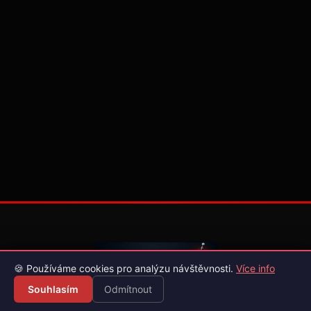
🍪 Používáme cookies pro analýzu návštěvnosti.
Více info
Souhlasím
Odmítnout
Váš průvodce světem videoher. Novinky, recenze a česko-
slovenské překlady her.