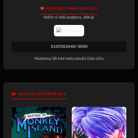
PODPOŘIT PŘEKLADATELE
Vážím si Vaší podpory, děkuji.
3102561048/3030
Naskenuj QR kód nebo použij číslo účtu
SOUVISEJÍCÍ PŘEKLADY