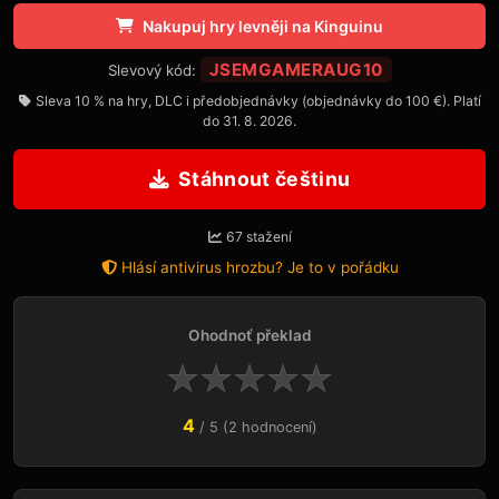
Nakupuj hry levněji na Kinguinu
JSEMGAMERAUG10
Slevový kód:
Sleva 10 % na hry, DLC i předobjednávky (objednávky do 100 €). Platí
do 31. 8. 2026.
Stáhnout češtinu
67 stažení
Hlásí antivirus hrozbu? Je to v pořádku
Ohodnoť překlad
★
★
★
★
★
4
/ 5 (2 hodnocení)