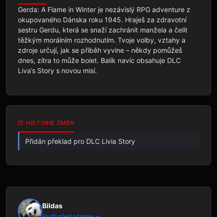
Gerda: A Flame in Winter je nezávislý RPG adventure z 
okupovaného Dánska roku 1945. Hraješ za zdravotní 
sestru Gerdu, která se snaží zachránit manžela a čelit 
těžkým morálním rozhodnutím. Tvoje volby, vztahy a 
zdroje určují, jak se příběh vyvine – někdy pomůžeš 
dnes, zítra to může bolet. Balík navíc obsahuje DLC 
Liva’s Story s novou misí.
HISTORIE ZMĚN
Přidán překlad pro DLC Livia Story
Bildas
Profil překladatele →