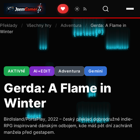
☀️
❤️
Překlady
/
Všechny hry
/
Adventura
/
Gerda: A Flame in
Winter
AKTIVNÍ
AI+EDIT
Adventura
Gemini
Gerda: A Flame in
Winter
BirdIsland/PortaPlay, 2022 – český překlad dobrodružné indie-
RPG inspirované dánským odbojem, kde máš pět dní zachránit
manžela před gestapem.