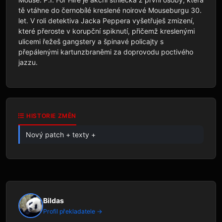
tě vtáhne do černobílé kreslené noirové Mouseburgu 30. 
let. V roli detektiva Jacka Peppera vyšetřuješ zmizení, 
které přeroste v korupční spiknutí, přičemž kreslenými 
ulicemi řežeš gangstery a špinavé policajty s 
přepálenými kartunzbraněmi za doprovodu poctivého 
jazzu.
HISTORIE ZMĚN
Nový patch + texty +
Bildas
Profil překladatele →