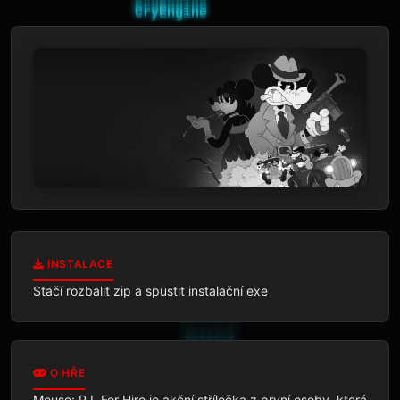
INSTALACE
Stačí rozbalit zip a spustit instalační exe
O HŘE
Mouse: P.I. For Hire je akční střílečka z první osoby, která 