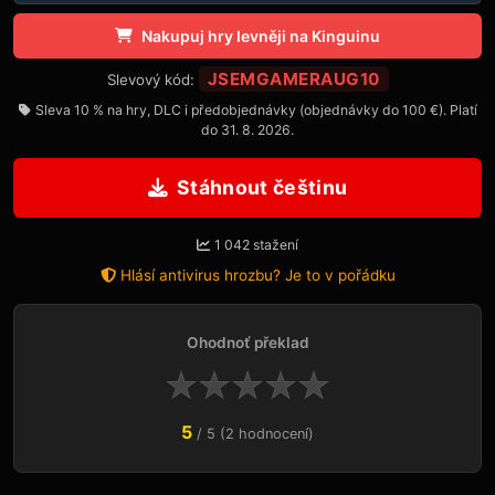
Nakupuj hry levněji na Kinguinu
JSEMGAMERAUG10
Slevový kód:
Sleva 10 % na hry, DLC i předobjednávky (objednávky do 100 €). Platí
do 31. 8. 2026.
Stáhnout češtinu
1 042 stažení
Hlásí antivirus hrozbu? Je to v pořádku
Ohodnoť překlad
★
★
★
★
★
5
/ 5 (2 hodnocení)