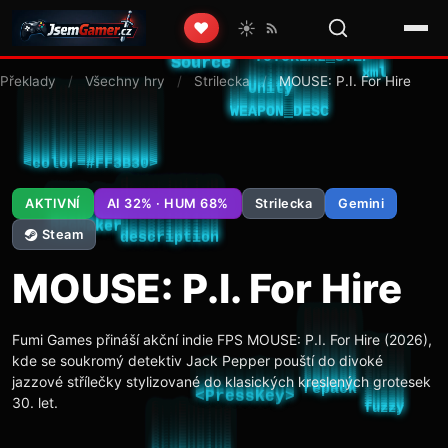
☀️
❤️
Překlady
/
Všechny hry
/
Strilecka
/
MOUSE: P.I. For Hire
AKTIVNÍ
AI 32% · HUM 68%
Strilecka
Gemini
Steam
MOUSE: P.I. For Hire
Fumi Games přináší akční indie FPS MOUSE: P.I. For Hire (2026),
kde se soukromý detektiv Jack Pepper pouští do divoké
jazzové střílečky stylizované do klasických kreslených grotesek
30. let.