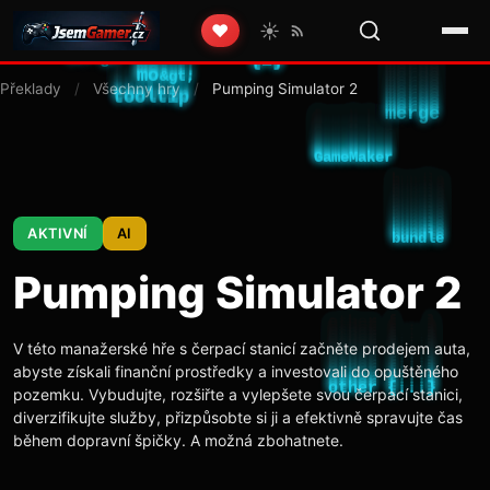
☀️
❤️
Překlady
/
Všechny hry
/
Pumping Simulator 2
AKTIVNÍ
AI
Pumping Simulator 2
V této manažerské hře s čerpací stanicí začněte prodejem auta,
abyste získali finanční prostředky a investovali do opuštěného
pozemku. Vybudujte, rozšiřte a vylepšete svou čerpací stanici,
diverzifikujte služby, přizpůsobte si ji a efektivně spravujte čas
během dopravní špičky. A možná zbohatnete.