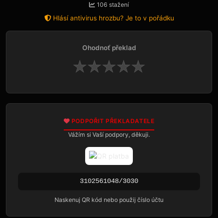
106 stažení
Hlásí antivirus hrozbu? Je to v pořádku
Ohodnoť překlad
★
★
★
★
★
PODPOŘIT PŘEKLADATELE
Vážím si Vaší podpory, děkuji.
3102561048/3030
Naskenuj QR kód nebo použij číslo účtu