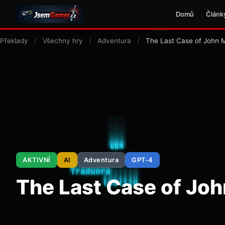
Domů
Článk
Překlady
/
Všechny hry
/
Adventura
/
The Last Case of John 
AKTIVNÍ
AI
Adventura
GPT-4
The Last Case of Joh