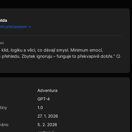
elda
ofil překladatele →
ovi
klid, logiku a věci, co dávají smysl. Minimum emocí,
řehledu. Zbytek ignoruju – funguje to překvapivě dobře.“ 😏
Adventura
GPT-4
tiny
1.0
27. 1. 2026
váno
5. 2. 2026