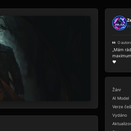
Z
Pr
O autor
„Mám rád 
maximum p
🖤
Žánr
AI Model
Verze češ
Vydáno
Aktualizo