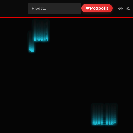
☀️
❤️
Podpořit