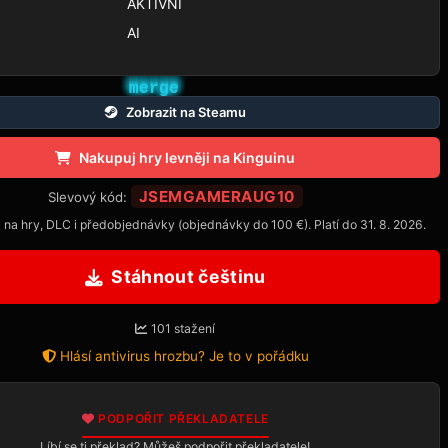
AKTIVNÍ
AI
Zobrazit na Steamu
Nakupuj hry levněji na Kinguinu
JSEMGAMERAUG10
Slevový kód:
 na hry, DLC i předobjednávky (objednávky do 100 €). Platí do 31. 8. 2026.
Stáhnout češtinu
101 stažení
Hlásí antivirus hrozbu? Je to v pořádku
PODPOŘIT PŘEKLADATELE
Líbí se ti překlad? Můžeš podpořit překladatele!