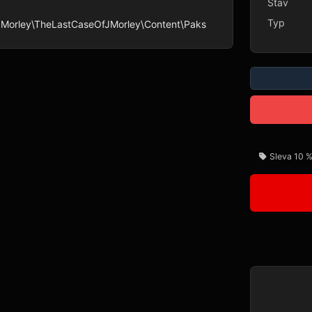
Stav
Typ
 Morley\TheLastCaseOfJMorley\Content\Paks
Sleva 10 %