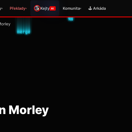
y
Překlady
Kejty
Komunita
🕹️ Arkáda
▾
▾
▾
AI
Morley
n Morley