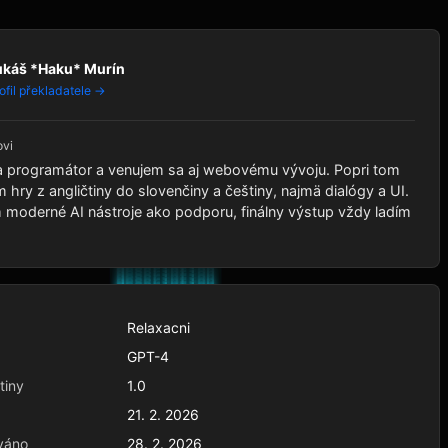
ukáš *Haku* Murín
ofil překladatele →
ovi
 programátor a venujem sa aj webovému vývoju. Popri tom
 hry z angličtiny do slovenčiny a češtiny, najmä dialógy a UI.
moderné AI nástroje ako podporu, finálny výstup vždy ladím
Relaxacni
GPT-4
tiny
1.0
21. 2. 2026
váno
28. 2. 2026