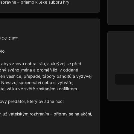
il správne – priamo k .exe súboru hry.
OZICI!**

lo.

abys znovu nabral sílu, a ukrývej se před 
dný svého jména a proměň lidi v oddané 
len vesnice, přepadej tábory banditů a vyzývej 
lu. Navazuj spojenectví nebo si vytvářej 
utej válku ve světě zmítaném konfliktem.

ový predátor, který ovládne noc!

živatelským rozhraním – připrav se na akční, 