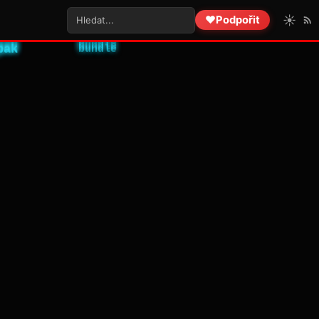
☀️
❤️
Podpořit