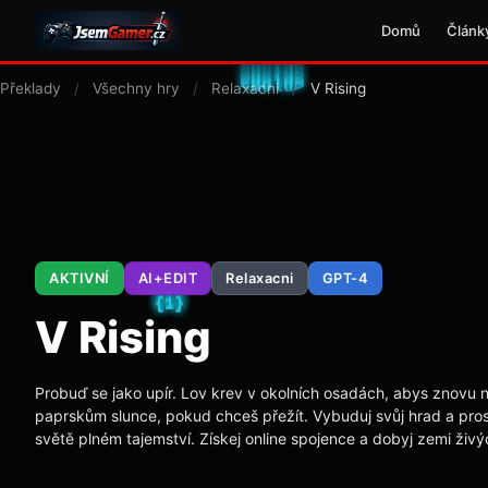
Domů
Článk
Překlady
/
Všechny hry
/
Relaxacni
/
V Rising
AKTIVNÍ
AI+EDIT
Relaxacni
GPT-4
V Rising
Probuď se jako upír. Lov krev v okolních osadách, abys znovu na
paprskům slunce, pokud chceš přežít. Vybuduj svůj hrad a pro
světě plném tajemství. Získej online spojence a dobyj zemi živý