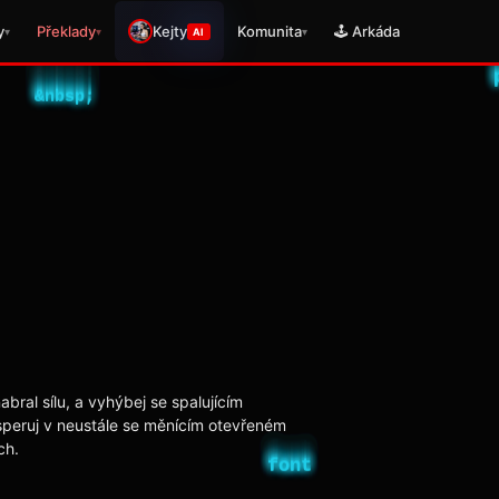
y
Překlady
Kejty
Komunita
🕹️ Arkáda
▾
▾
▾
AI
bral sílu, a vyhýbej se spalujícím
speruj v neustále se měnícím otevřeném
ch.