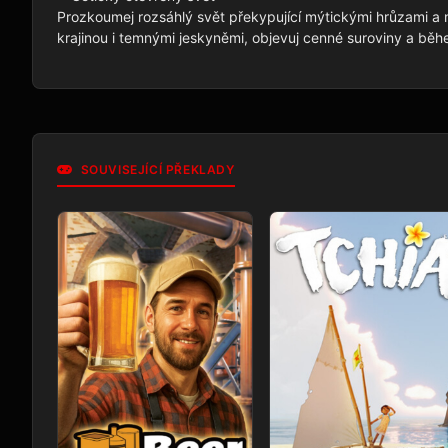
Prozkoumej rozsáhlý svět překypující mýtickými hrůzami a 
SOUVISEJÍCÍ PŘEKLADY