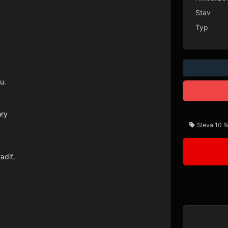
Stav
Typ
.

ry

Sleva 10 %
diť.
