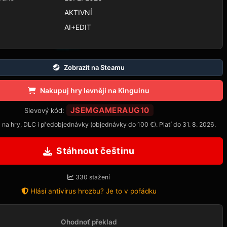
AKTIVNÍ
AI+EDIT
Zobrazit na Steamu
Nakupuj hry levněji na Kinguinu
JSEMGAMERAUG10
Slevový kód:
 na hry, DLC i předobjednávky (objednávky do 100 €). Platí do 31. 8. 2026.
Stáhnout češtinu
330 stažení
Hlásí antivirus hrozbu? Je to v pořádku
Ohodnoť překlad