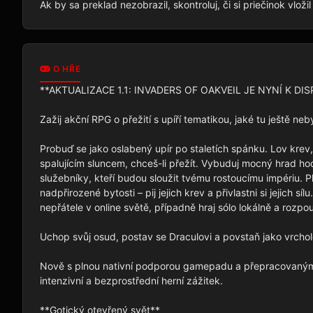
Ak by sa preklad nezobrazil, skontroluj, či si priečinok vlož
O HŘE
**AKTUALIZACE 1.1: INVADERS OF OAKVEIL JE NYNÍ K DISP
Zažij akční RPG o přežití s upíří tematikou, jaké tu ještě neby
Probuď se jako oslabený upír po staletích spánku. Lov krev, 
spalujícím sluncem, chceš-li přežít. Vybuduj mocný hrad ho
služebníky, kteří budou sloužit tvému rostoucímu impériu. P
nadpřirozené bytosti – pij jejich krev a přivlastni si jejich sí
nepřátele v online světě, případně hraj sólo lokálně a rozpo
Uchop svůj osud, postav se Draculovi a povstaň jako vrchol
Nově s plnou nativní podporou gamepadu a přepracovaným u
intenzivní a bezprostřední herní zážitek.

**Gotický otevřený svět**
