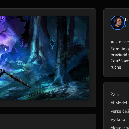
L
Pr
O autor
Som Java
prekladám
Používam 
ručne.
Žánr
AI Model
Verze češ
Vydáno
Aktualizo