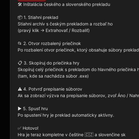
🛠️ Inštalácia českého a slovenského prekladu

📦 1. Stiahni preklad

Stiahni archív s českým prekladom a rozbaľ ho

(pravý klik → Extrahovať / Rozbaliť)

📂 2. Otvor rozbalený priečinok

Po rozbalení otvor priečinok, ktorý obsahuje súbory prekladu
📋 3. Skopíruj do priečinka hry

Skopíruj celý priečinok s prekladom do hlavného priečinka h
(tam, kde sa nachádza súbor .exe)

⚠️ 4. Potvrď prepísanie súborov

Ak sa zobrazí výzva na prepísanie súborov, zvoľ Áno / Nahra
▶️ 5. Spusť hru

Po spustení hry je preklad automaticky aktívny.

✅ Hotovo!

Hra je teraz kompletne v češtine 🇨🇿 a slovenčine sk
