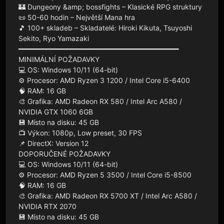
🏰 Dungeony &amp; bossfights – Klasické RPG struktury

📜 50-60 hodin – Největší Mana hra

🎵 100+ skladeb – Skladatelé: Hiroki Kikuta, Tsuyoshi 
Sekito, Ryo Yamazaki

━━━━━━━━━━━━━━━━━━━━━━━━━━━━━━━━━━━━━━━━

MINIMÁLNÍ POŽADAVKY

💻 OS: Windows 10/11 (64-bit)

⚙️ Procesor: AMD Ryzen 3 1200 / Intel Core i5-6400

🧠 RAM: 16 GB

🎨 Grafika: AMD Radeon RX 580 / Intel Arc A580 / 
NVIDIA GTX 1060 6GB

💾 Místo na disku: 45 GB

📺 Výkon: 1080p, Low preset, 30 FPS

📌 DirectX: Version 12

DOPORUČENÉ POŽADAVKY

💻 OS: Windows 10/11 (64-bit)

⚙️ Procesor: AMD Ryzen 5 3500 / Intel Core i5-8500

🧠 RAM: 16 GB

🎨 Grafika: AMD Radeon RX 5700 XT / Intel Arc A580 / 
NVIDIA RTX 2070

💾 Místo na disku: 45 GB
