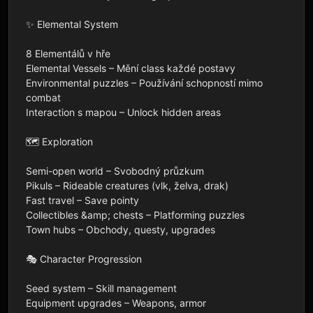
✨ Elemental System

8 Elementálů v hře

Elemental Vessels – Mění class každé postavy

Environmental puzzles – Používání schopností mimo 
combat

Interaction s mapou – Unlock hidden areas

🗺️ Exploration

Semi-open world – Svobodný průzkum

Pikuls – Rideable creatures (vlk, želva, drak)

Fast travel – Save pointy

Collectibles &amp; chests – Platforming puzzles

Town hubs – Obchody, questy, upgrades

🎭 Character Progression

Seed system – Skill management

Equipment upgrades – Weapons, armor
