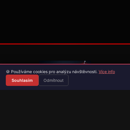
🍪 Používáme cookies pro analýzu návštěvnosti.
Více info
Souhlasím
Odmítnout
Váš průvodce světem videoher. Novinky, recenze a česko-
slovenské překlady her.
Naši partneři