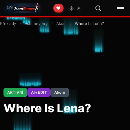
☀️
❤️
Překlady
/
Všechny hry
/
Akcni
/
Where Is Lena?
AKTIVNÍ
AI+EDIT
Akcni
Where Is Lena?