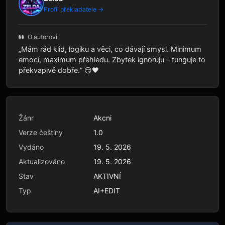
Profil překladatele →
O autorovi
„Mám rád klid, logiku a věci, co dávají smysl. Minimum
emocí, maximum přehledu. Zbytek ignoruju – funguje to
překvapivě dobře.“ 😏🖤
Žánr
Akcni
Verze češtiny
1.0
Vydáno
19. 5. 2026
Aktualizováno
19. 5. 2026
Stav
AKTIVNÍ
Typ
AI+EDIT