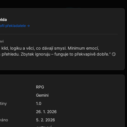
elda
ofil překladatele →
ovi
klid, logiku a věci, co dávají smysl. Minimum emocí,
řehledu. Zbytek ignoruju – funguje to překvapivě dobře.“ 😏
RPG
Gemini
tiny
1.0
26. 1. 2026
váno
5. 2. 2026