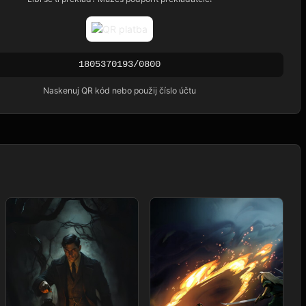
1805370193/0800
Naskenuj QR kód nebo použij číslo účtu