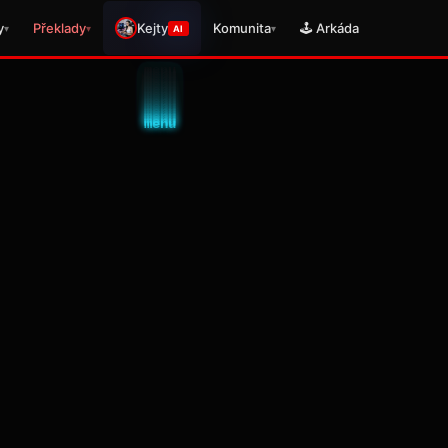
y
Překlady
Kejty
Komunita
🕹️ Arkáda
▾
▾
▾
AI