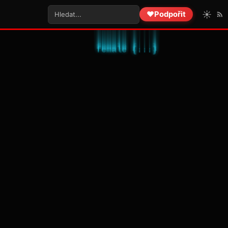
☀️
❤️
Podpořit