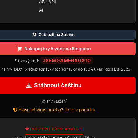
AKTIVNÍ
AI
Zobrazit na Steamu
Nakupuj hry levněji na Kinguinu
JSEMGAMERAUG10
Slevový kód:
 na hry, DLC i předobjednávky (objednávky do 100 €). Platí do 31. 8. 2026.
Stáhnout češtinu
147 stažení
Hlásí antivirus hrozbu? Je to v pořádku
PODPOŘIT PŘEKLADATELE
Líbí se ti překlad? Můžeš podpořit překladatele!