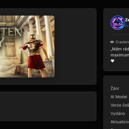
Z
Pr
O autor
„Mám rád 
maximum p
🖤
Žánr
AI Model
Verze češ
Vydáno
Aktualizo