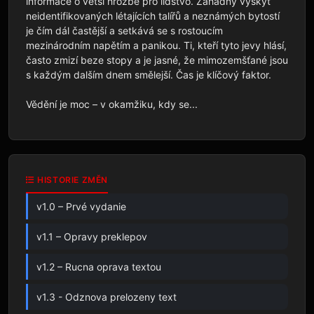
informace o větší hrozbě pro lidstvo. Záhadný výskyt 
neidentifikovaných létajících talířů a neznámých bytostí 
je čím dál častější a setkává se s rostoucím 
mezinárodním napětím a panikou. Ti, kteří tyto jevy hlásí, 
často zmizí beze stopy a je jasné, že mimozemšťané jsou 
s každým dalším dnem smělejší. Čas je klíčový faktor. 

Vědění je moc – v okamžiku, kdy se...
HISTORIE ZMĚN
v1.0 – Prvé vydanie
v1.1 – Opravy preklepov
v1.2 – Rucna oprava textou
v1.3 - Odznova prelozeny text