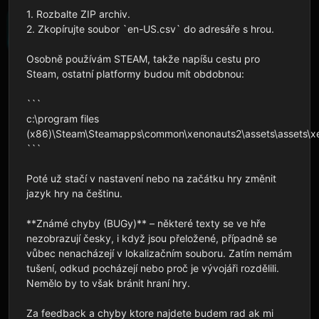
1. Rozbalte ZIP archiv.

2. Zkopírujte soubor `en-US.csv` do adresáře s hrou.

Osobně používám STEAM, takže napíšu cestu pro 
Steam, ostatní platformy budou mít obdobnou:

```

c:\program files 
(x86)\Steam\Steamapps\common\xenonauts2\assets\assets\xeno
```

Poté už stačí v nastavení nebo na začátku hry změnit 
jazyk hry na češtinu.

**Známé chyby (BUGy)** – některé texty se ve hře 
nezobrazují česky, i když jsou přeložené, případně se 
vůbec nenacházejí v lokalizačním souboru. Zatím nemám 
tušení, odkud pocházejí nebo proč je vývojáři rozdělili. 
Nemělo by to však bránit hraní hry.

Za feedback a chyby ktore najdete budem rad ak mi 