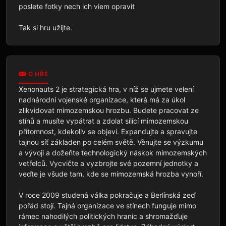
poslete fotky nech ich viem opravit

Tak si hru užijte.
O HŘE
Xenonauts 2 je strategická hra, v níž se ujmete velení 
nadnárodní vojenské organizace, která má za úkol 
zlikvidovat mimozemskou hrozbu. Budete pracovat ze 
stínů a musíte vypátrat a zdolat sílící mimozemskou 
přítomnost, kdekoliv se objeví. Expandujte a spravujte 
tajnou síť základen po celém světě. Věnujte se výzkumu 
a vývoji a dožeňte technologický náskok mimozemských 
vetřelců. Vycvičte a vyzbrojte své pozemní jednotky a 
veďte je všude tam, kde se mimozemská hrozba vynoří. 

V roce 2009 studená válka pokračuje a Berlínská zeď 
pořád stojí. Tajná organizace ve stínech funguje mimo 
rámec nahodilých politických hranic a shromažďuje 