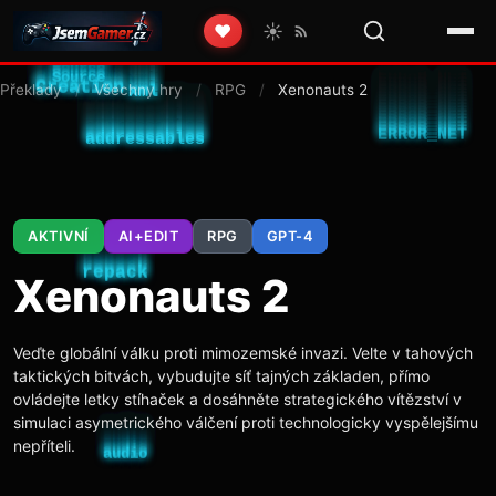
☀️
❤️
Překlady
/
Všechny hry
/
RPG
/
Xenonauts 2
AKTIVNÍ
AI+EDIT
RPG
GPT-4
Xenonauts 2
Veďte globální válku proti mimozemské invazi. Velte v tahových
taktických bitvách, vybudujte síť tajných základen, přímo
ovládejte letky stíhaček a dosáhněte strategického vítězství v
simulaci asymetrického válčení proti technologicky vyspělejšímu
nepříteli.