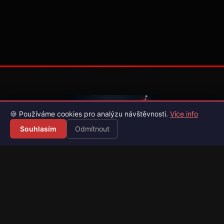
🍪 Používáme cookies pro analýzu návštěvnosti.
Více info
Souhlasím
Odmítnout
Váš průvodce světem videoher. Novinky, recenze a česko-
slovenské překlady her.
Naši partneři
Kategorie