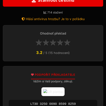
Stáhnout češtinu
714 stažení
Hlásí antivirus hrozbu? Je to v pořádku
Ohodnoť překlad
★
★
★
★
★
3.2
/ 5 (15 hodnocení)
PODPOŘIT PŘEKLADATELE
Vážím si Vaší podpory, děkuji.
LT30 3250 0090 8599 8259