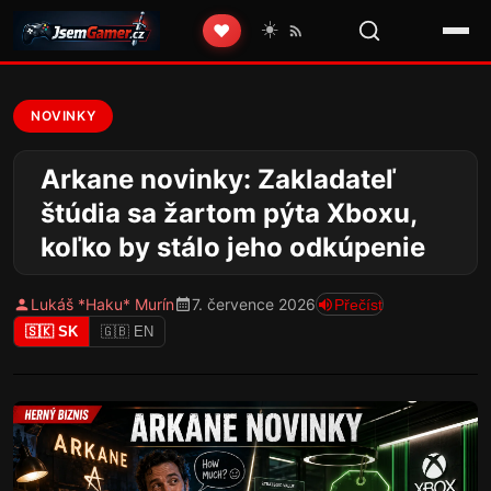
☀️
❤️
NOVINKY
Arkane novinky: Zakladateľ
štúdia sa žartom pýta Xboxu,
koľko by stálo jeho odkúpenie
Lukáš *Haku* Murín
7. července 2026
Přečíst
🇸🇰 SK
🇬🇧 EN