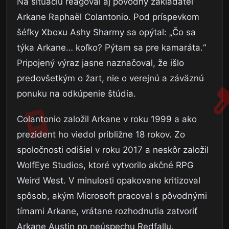
Na situáciu reagoval aj pôvodný zakladateľ
Arkane Raphaël Colantonio. Pod príspevkom
šéfky Xboxu Ashy Sharmy sa opýtal: „Čo sa
týka Arkane… koľko? Pýtam sa pre kamaráta.“
Pripojený výraz jasne naznačoval, že išlo
predovšetkým o žart, nie o verejnú a záväznú
ponuku na odkúpenie štúdia.
Colantonio založil Arkane v roku 1999 a ako
prezident ho viedol približne 18 rokov. Zo
spoločnosti odišiel v roku 2017 a neskôr založil
WolfEye Studios, ktoré vytvorilo akčné RPG
Weird West. V minulosti opakovane kritizoval
spôsob, akým Microsoft pracoval s pôvodnými
tímami Arkane, vrátane rozhodnutia zatvoriť
Arkane Austin po neúspechu Redfallu.