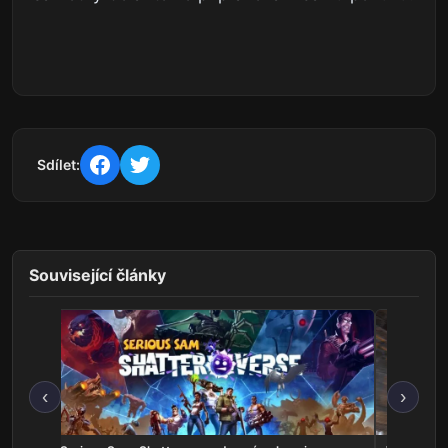
Sdílet:
Související články
‹
›