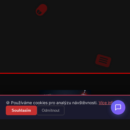
🍪 Používáme cookies pro analýzu návštěvnosti.
Více info
Souhlasím
Odmítnout
Váš průvodce světem videoher. Novinky, recenze a česko-
slovenské překlady her.