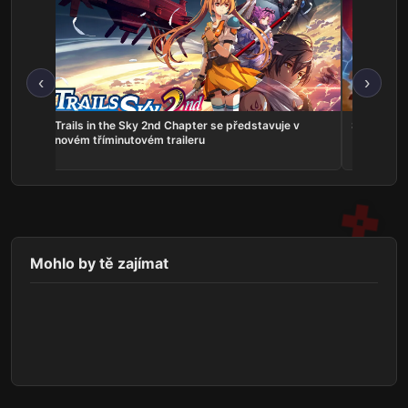
‹
›
ns:
Trails in the Sky 2nd Chapter se představuje v
Serious Sa
he
novém tříminutovém traileru
Mohlo by tě zajímat