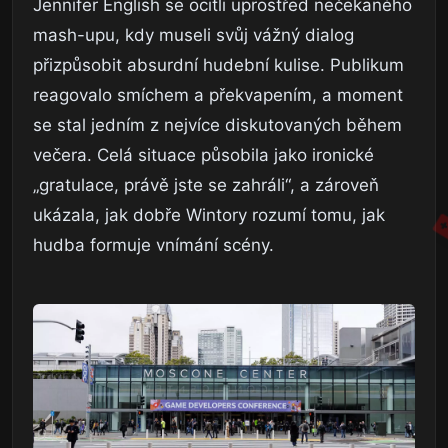
Jennifer English se ocitli uprostřed nečekaného
mash-upu, kdy museli svůj vážný dialog
přizpůsobit absurdní hudební kulise. Publikum
reagovalo smíchem a překvapením, a moment
se stal jedním z nejvíce diskutovaných během
večera. Celá situace působila jako ironické
„gratulace, právě jste se zahráli“, a zároveň
ukázala, jak dobře Wintory rozumí tomu, jak
hudba formuje vnímání scény.