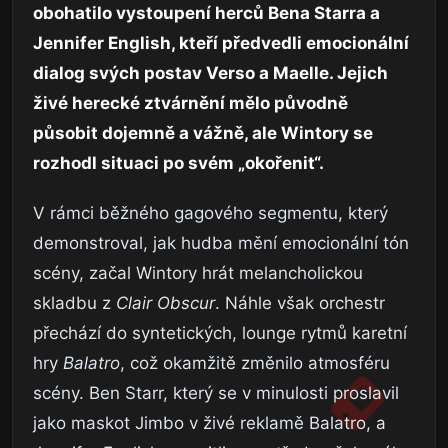
obohatilo vystoupení herců Bena Starra a
Jennifer English, kteří předvedli emocionální
dialog svých postav Verso a Maelle. Jejich
živé herecké ztvárnění mělo původně
působit dojemně a vážně, ale Wintory se
rozhodl situaci po svém „okořenit“.
V rámci běžného gagového segmentu, který
demonstroval, jak hudba mění emocionální tón
scény, začal Wintory hrát melancholickou
skladbu z
Clair Obscur
. Náhle však orchestr
přechází do syntetických, lounge rytmů karetní
hry
Balatro
, což okamžitě změnilo atmosféru
scény. Ben Starr, který se v minulosti proslavil
jako maskot Jimbo v živé reklamě Balatro, a