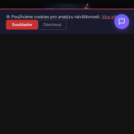
🍪 Používáme cookies pro analýzu návštěvnosti.
Více info
Souhlasím
Odmítnout
Váš průvodce světem videoher. Novinky, recenze a česko-
slovenské překlady her.
Naši partneři
Kategorie
Novinky
Recenze
Překlady her
Sledujte nás