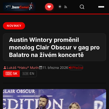
☀️
❤️
NOVINKY
Austin Wintory proměnil
monolog Clair Obscur v gag pro
Balatro na živém koncertě
Lukáš *Haku* Murín
11. března 2026
Přečíst
🇸🇰 SK
🇬🇧 EN