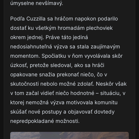
úmyselne nevšímavý.
Podľa Cuzzilla sa hráčom napokon podarilo
dostať ku všetkým hromadám plechoviek
okrem jednej. Práve táto jediná
nedosiahnuteľná výzva sa stala zaujímavým
momentom. Spočiatku v ňom vyvolávala skôr
úzkosť, pretože sledoval, ako sa hráči
opakovane snažia prekonať niečo, čo v
skutočnosti nebolo možné zdolať. Neskôr však
v tom začal vidieť niečo hodnotné – situáciu, v
ktorej nemožná výzva motivovala komunitu
skúšať nové postupy a objavovať dovtedy
nepredpokladané možnosti.