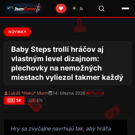
☀️
❤️
NOVINKY
Baby Steps trollí hráčov aj
vlastným level dizajnom:
plechovky na nemožných
miestach vyliezol takmer každý
Lukáš *Haku* Murín
14. března 2026
Přečíst
🇸🇰 SK
🇬🇧 EN
Hry sa zvyčajne navrhujú tak, aby hráča