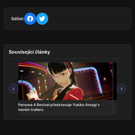
Sdílet:
Související články
‹
›
crolls
Persona 4 Revival představuje Yukiko Amagi v
Phantom:
novém traileru
vyjde v zá