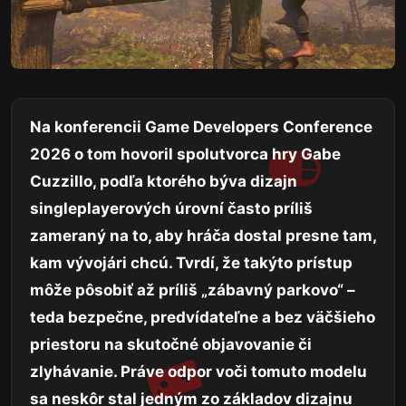
Na konferencii Game Developers Conference
2026 o tom hovoril spolutvorca hry Gabe
Cuzzillo, podľa ktorého býva dizajn
singleplayerových úrovní často príliš
zameraný na to, aby hráča dostal presne tam,
kam vývojári chcú. Tvrdí, že takýto prístup
môže pôsobiť až príliš „zábavný parkovo“ –
teda bezpečne, predvídateľne a bez väčšieho
priestoru na skutočné objavovanie či
zlyhávanie. Práve odpor voči tomuto modelu
sa neskôr stal jedným zo základov dizajnu