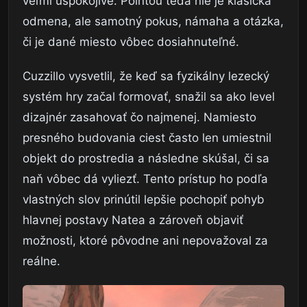
veľmi uspokojivé. Pointou teda nie je klasická
odmena, ale samotný pokus, námaha a otázka,
či je dané miesto vôbec dosiahnuteľné.
Cuzzillo vysvetlil, že keď sa fyzikálny lezecký
systém hry začal formovať, snažil sa ako level
dizajnér zasahovať čo najmenej. Namiesto
presného budovania ciest často len umiestnil
objekt do prostredia a následne skúšal, či sa
naň vôbec dá vyliezť. Tento prístup ho podľa
vlastných slov prinútil lepšie pochopiť pohyb
hlavnej postavy Natea a zároveň objaviť
možnosti, ktoré pôvodne ani nepovažoval za
reálne.