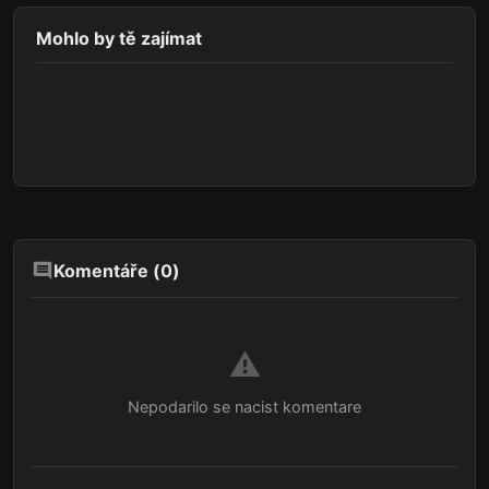
Mohlo by tě zajímat
Komentáře (
0
)
⚠️
Nepodarilo se nacist komentare