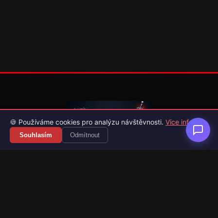
🍪 Používáme cookies pro analýzu návštěvnosti.
Více info
Souhlasím
Odmítnout
Váš průvodce světem videoher. Novinky, recenze a česko-
slovenské překlady her.
Naši partneři