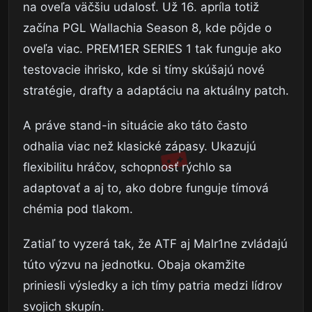
na oveľa väčšiu udalosť. Už 16. apríla totiž
začína PGL Wallachia Season 8, kde pôjde o
oveľa viac. PREM1ER SERIES 1 tak funguje ako
testovacie ihrisko, kde si tímy skúšajú nové
stratégie, drafty a adaptáciu na aktuálny patch.
A práve stand-in situácie ako táto často
odhalia viac než klasické zápasy. Ukazujú
flexibilitu hráčov, schopnosť rýchlo sa
adaptovať a aj to, ako dobre funguje tímová
chémia pod tlakom.
Zatiaľ to vyzerá tak, že ATF aj Malr1ne zvládajú
túto výzvu na jednotku. Obaja okamžite
priniesli výsledky a ich tímy patria medzi lídrov
svojich skupín.