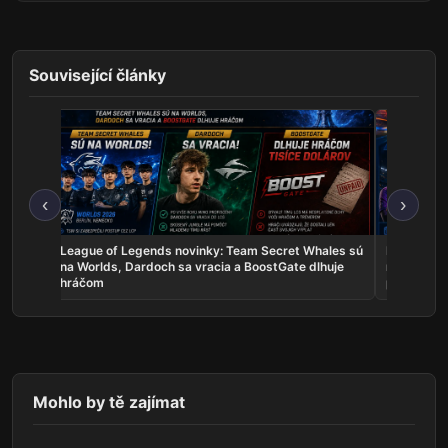
Související články
‹
›
skal
League of Legends novinky: Team Secret Whales sú
Rocket Lea
a žije
na Worlds, Dardoch sa vracia a BoostGate dlhuje
na EWC, A
hráčom
poľaviť
Mohlo by tě zajímat