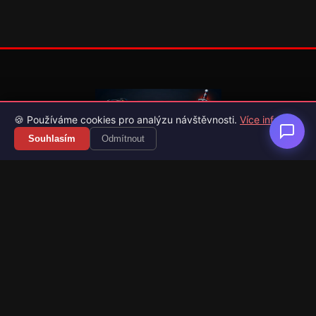
🍪 Používáme cookies pro analýzu návštěvnosti.
Více info
Souhlasím
Odmítnout
Váš průvodce světem videoher. Novinky, recenze a česko-
slovenské překlady her.
Naši partneři
Kategorie
Novinky
Recenze