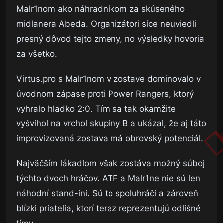
Malr1nom ako náhradníkom za skúseného
midlanera Abeda. Organizátori síce neuviedli
presný dôvod tejto zmeny, no výsledky hovoria
za všetko.
Virtus.pro s Malr1nom v zostave dominovalo v
úvodnom zápase proti Power Rangers, ktorý
vyhralo hladko 2:0. Tím sa tak okamžite
vyšvihol na vrchol skupiny B a ukázal, že aj táto
improvizovaná zostava má obrovský potenciál.
Najväčším lákadlom však zostáva možný súboj
týchto dvoch hráčov. ATF a Malr1ne nie sú len
náhodní stand-ini. Sú to spoluhráči a zároveň
blízki priatelia, ktorí teraz reprezentujú odlišné
tímy.