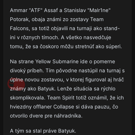
Ammar "ATF" Assaf a Stanislav "Malr1ne"
Potorak, obaja známi zo zostavy Team
Falcons, sa totiž objavili na turnaji ako stand-
ini v rôznych tímoch. A všetko nasvedčuje
tomu, že sa čoskoro môžu stretnúť ako súperi.
Na strane Yellow Submarine ide o pomerne
divoký príbeh. Tím pôvodne nastúpil na turnaj s
úplne novou zostavou, v ktorej figuroval aj hráč
známy ako Batyuk. Lenže situácia sa rýchlo
skomplikovala. Team Spirit totiž oznámil, že ich
hviezdny offlaner Collapse si dáva pauzu, čo
otvorilo dvere pre náhradníka.
A tým sa stal práve Batyuk.