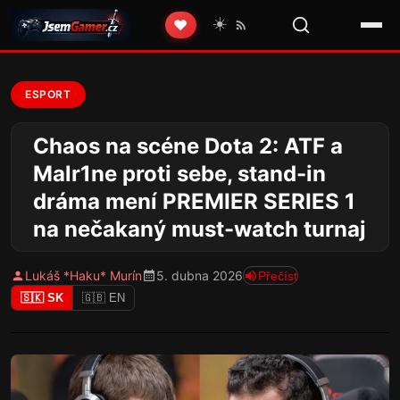
☀️
❤️
ESPORT
Chaos na scéne Dota 2: ATF a
Malr1ne proti sebe, stand-in
dráma mení PREMIER SERIES 1
na nečakaný must-watch turnaj
Lukáš *Haku* Murín
5. dubna 2026
Přečíst
🇸🇰 SK
🇬🇧 EN