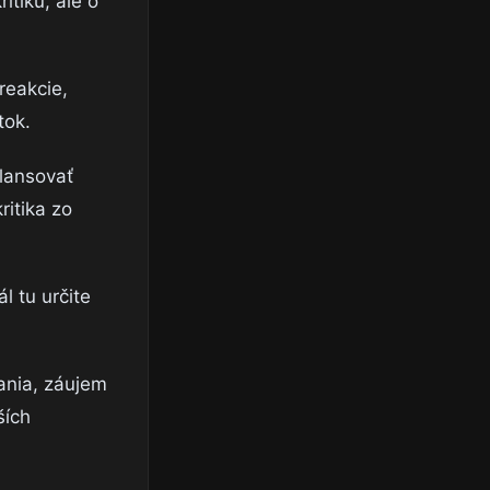
itiku, ale o
reakcie,
tok.
alansovať
itika zo
l tu určite
vania, záujem
ších