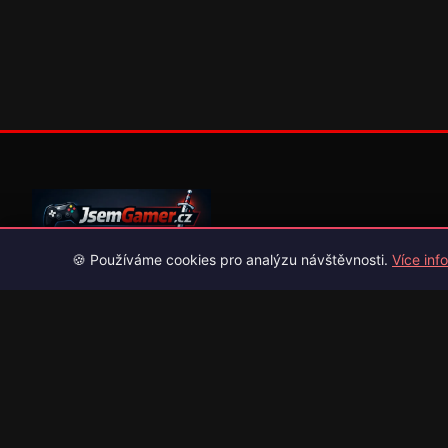
🍪 Používáme cookies pro analýzu návštěvnosti.
Více info
Váš průvodce světem videoher. Novinky, recenze a česko-slov
překlady her.
Naši partneři