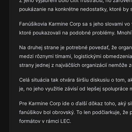
Z jeho vyjadrení bolo cítiť frustráciu, no zárove
poukázanie na konkrétne nedostatky, ktoré by sa
Fanúšikovia Karmine Corp sa s jeho slovami vo ve
ktoré poukazovali na podobné problémy. Mnohí oč
Na druhej strane je potrebné povedať, že organ
medzi rôznymi tímami, logistickými obmedzenia
strany jednej z najväčších organizácií nemôže 
Celá situácia tak otvára širšiu diskusiu o tom, 
je, no jeho využitie závisí od lepšej spolupráce
Pre Karmine Corp ide o ďalší dôkaz toho, aký s
fanúšikov bol obrovský. To len podčiarkuje, že 
formátov v rámci LEC.