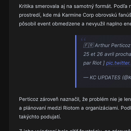
Kritika smerovala aj na samotný formát. Podľa 
prostredí, kde má Karmine Corp obrovskú fanúši
pôsobil event obmedzene a nevyužil naplno ene
🇫🇷 Arthur Perticoz 
25 et 26 avril procha
par Riot ]
pic.twitt
— KC UPDATES (@K
Perticoz zároveň naznačil, že problém nie je le
a plánovaní medzi Riotom a organizáciami. Podľa
takýchto podujatí.