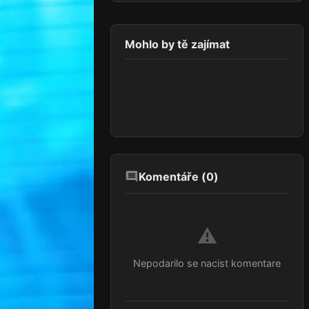
Mohlo by tě zajímat
Komentáře (
0
)
⚠️
Nepodarilo se nacist komentare