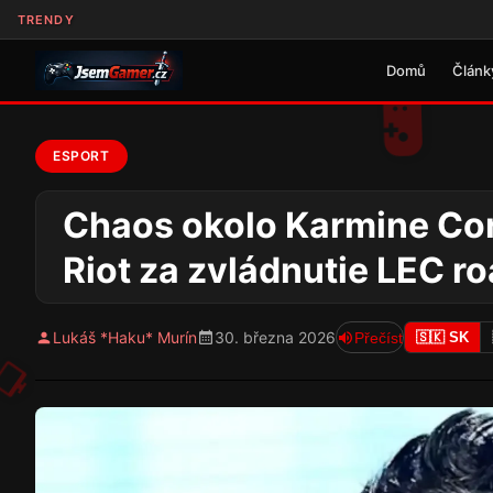
TRENDY
Domů
Článk
ESPORT
Chaos okolo Karmine Corp
Riot za zvládnutie LEC ro
Lukáš *Haku* Murín
30. března 2026
Přečíst
🇸🇰 SK