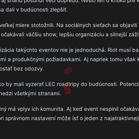
ň aj snahu posunúť veci dopredu. Nešlo len o kritiku pre kr
 dali v budúcnosti zlepšiť.
ľkej miere stotožnili. Na sociálnych sieťach sa objavili 
akávali väčšiu show, lepšiu organizáciu a silnejší záži
izácia takýchto eventov nie je jednoduchá. Riot musí b
mi a produkčnými požiadavkami. Aj napriek tomu však kr
zostať bez odozvy.
ako by mali vyzerať LEC roadtripy do budúcnosti. Potenciá
 medzi všetkými stranami.
ilný má vplyv ich komunita. Aj keď event nesplnil očaká
pri správnom nastavení môže ísť o jeden z najatraktívnej