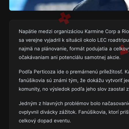
Napätie medzi organizáciou Karmine Corp a Rio
sa verejne vyjadril k situácii okolo LEC roadtri
najmä na plánovanie, formát podujatia a celkov
očakávaniam ani potenciálu samotnej akcie.
Podľa Perticoza ide o premárnenú príležitosť. K
fanúšikovia sú známi tým, že dokážu vytvoriť je
komunity, no výsledok podľa jeho slov zaostal 
Jedným z hlavných problémov bolo načasovani
ovplyvnil divácky zážitok. Fanúšikovia, ktorí pri
celkový dopad eventu.