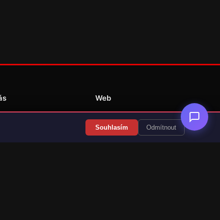
ás
Web
Redakce
Souhlasím
Odmítnout
Překlady her
Kontakt
💝 Podpořit provoz
RSS Články
RSS Překlady