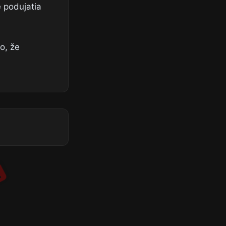
e podujatia
o, že