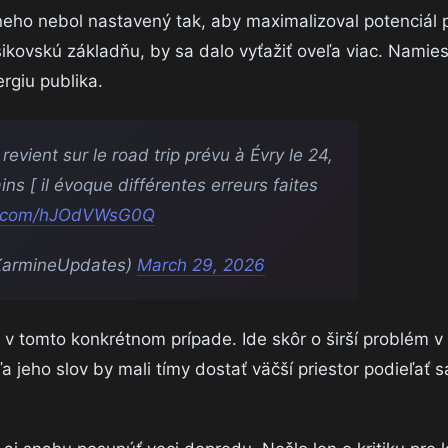
neho nebol nastavený tak, aby maximalizoval potenciál 
kovskú základňu, by sa dalo vyťažiť oveľa viac. Namies
rgiu publika.
revient sur le road trip prévu à Évry le 24,
ins [ il évoque différentes erreurs faites
er.com/hJOdVWsG0Q
armineUpdates)
March 29, 2026
n v tomto konkrétnom prípade. Ide skôr o širší problém v
 jeho slov by mali tímy dostať väčší priestor podieľať s