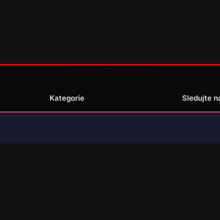
Kategorie
Sledujte n
Novinky
Recenze
enské
Překlady her