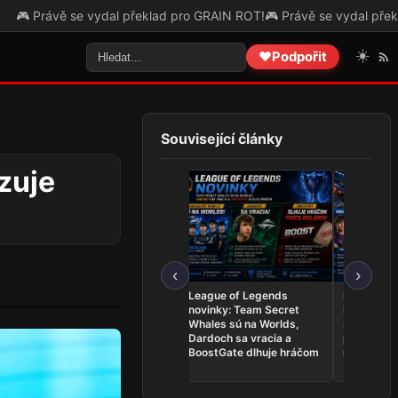
se vydal překlad pro GRAIN ROT!
🎮 Právě se vydal překlad pro Fores
☀️
❤️
Podpořit
Související články
zuje
‹
›
Najnovšie e-športové
League of Legends
Rocket Le
udalosti 1. – 8. 8.: PR
novinky: Team Secret
Mech a pro
získal historickú trofej,
Whales sú na Worlds,
šancu na 
SINNERS bojujú o EWC a
Dardoch sa vracia a
postupe n
Praha žije Open Cupom
BoostGate dlhuje hráčom
nechce poľ