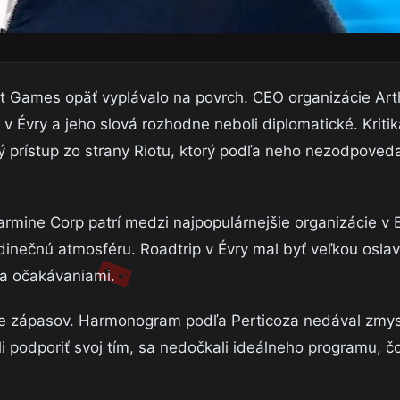
t Games opäť vyplávalo na povrch. CEO organizácie Art
pu v Évry a jeho slová rozhodne neboli diplomatické. Krit
ý prístup zo strany Riotu, ktorý podľa neho nezodpoveda
armine Corp patrí medzi najpopulárnejšie organizácie v 
dinečnú atmosféru. Roadtrip v Évry mal byť veľkou oslav
za očakávaniami.
e zápasov. Harmonogram podľa Perticoza nedával zmys
šli podporiť svoj tím, sa nedočkali ideálneho programu, čo