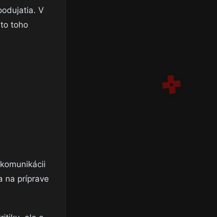
podujatia. V
to toho
 komunikácii
a na príprave