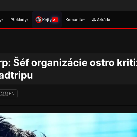
🎮 Právě 
y
Překlady
Kejty
Komunita
🕹️ Arkáda
▾
▾
▾
AI
: Šéf organizácie ostro kriti
adtripu
🇬🇧 EN