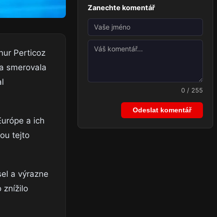
Zanechte komentář
hur Perticoz
ika smerovala
l
0 / 255
Odeslat komentář
Európe a ich
ou tejto
el a výrazne
 znížilo