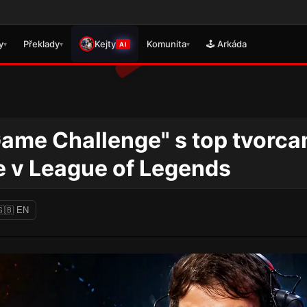
🎮 Právě 
y
Překlady
Kejty
Komunita
🕹️ Arkáda
▾
▾
▾
AI
ame Challenge" s top tvorca
e v League of Legends
🇬🇧 EN