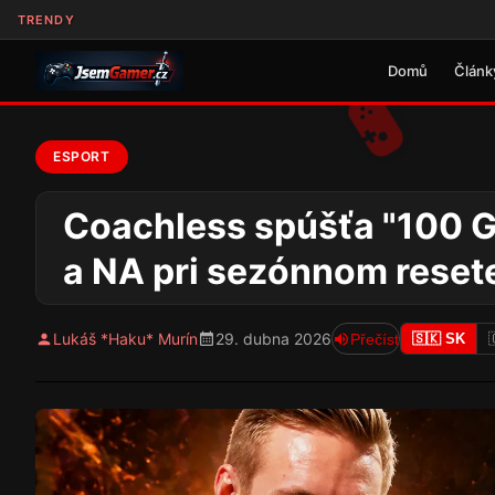
TRENDY
Domů
Článk
ESPORT
Coachless spúšťa "100 G
a NA pri sezónnom reset
Lukáš *Haku* Murín
29. dubna 2026
Přečíst
🇸🇰 SK