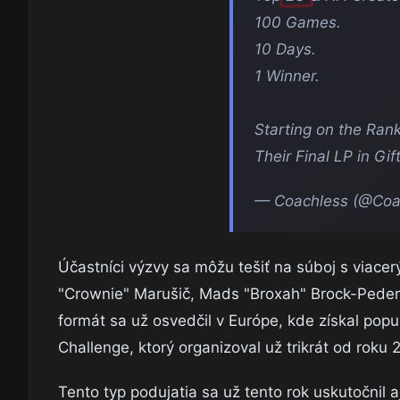
100 Games.
10 Days.
1 Winner.
Starting on the Ran
Their Final LP in Gi
— Coachless (@Co
Účastníci výzvy sa môžu tešiť na súboj s viacer
"Crownie" Marušič, Mads "Broxah" Brock-Peder
formát sa už osvedčil v Európe, kde získal pop
Challenge, ktorý organizoval už trikrát od roku 
Tento typ podujatia sa už tento rok uskutočnil