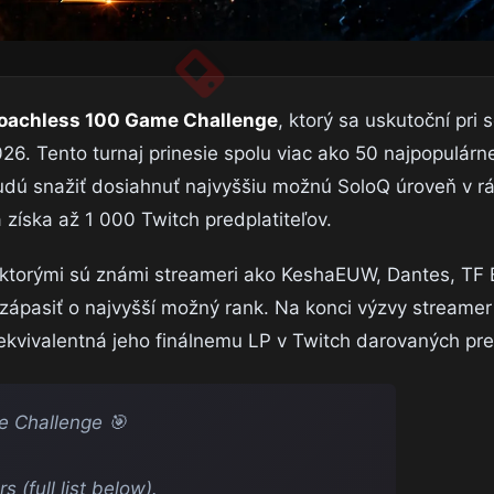
oachless 100 Game Challenge
, ktorý sa uskutoční pri
26. Tento turnaj prinesie spolu viac ako 50 najpopulárne
budú snažiť dosiahnuť najvyššiu možnú SoloQ úroveň v r
 získa až 1 000 Twitch predplatiteľov.
i ktorými sú známi streameri ako KeshaEUW, Dantes, TF 
 zápasiť o najvyšší možný rank. Na konci výzvy streamer
kvivalentná jeho finálnemu LP v Twitch darovaných pre
 Challenge 🎯
 (full list below).