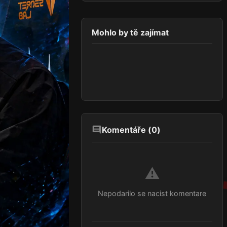
Mohlo by tě zajímat
Komentáře (
0
)
⚠️
Nepodarilo se nacist komentare