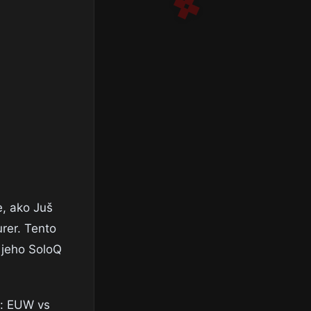
e, ako Juš
rer. Tento
 jeho SoloQ
y: EUW vs