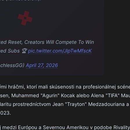
ked Reset, Creators Will Compete To Win
fted Subs 🏆
pic.twitter.com/JlpTwMfscK
achlessGG)
April 27, 2026
ými hráčmi, ktorí mali skúsenosti na profesionálnej scén
sen, Muhammed "Agurin" Kocak alebo Alena "TIFA" Mau
ularitu prostredníctvom Jean "Trayton" Medzadouriana a
2023.
 aj medzi Európou a Severnou Amerikou v podobe Rivalit