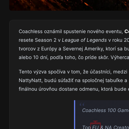
Coachless oznámil spustenie nového eventu,
C
resete Season 2 v
League of Legends
v roku 20
tvorcov z Európy a Severnej Ameriky, ktorí sa 
alebo 10 dní, podľa toho, čo príde skôr. Výherca
Tento výzva spočíva v tom, že účastníci, medz
NattyNatt, budú súťažiť na spoločnej tabuľke a
finálnou úrovňou dostane odmenu, ktorá bude e
Coachless 100 Game
Top EU & NA Creators