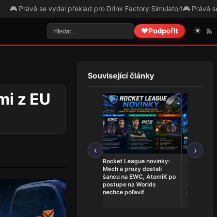
se vydal překlad pro Drink Factory Simulator!
🎮 Právě se vydal přek
☀️
❤️
Podpořit
Související články
mi z EU
‹
›
League of Legends
Rocket League novinky:
Najnovšie
novinky: Team Secret
Mech a prozy dostali
udalosti 26.
Whales sú na Worlds,
šancu na EWC, AtomiK po
zahrá o ti
Dardoch sa vracia a
postupe na Worlds
ovládli Ri
BoostGate dlhuje hráčom
nechce poľaviť
predstavil
zostavu