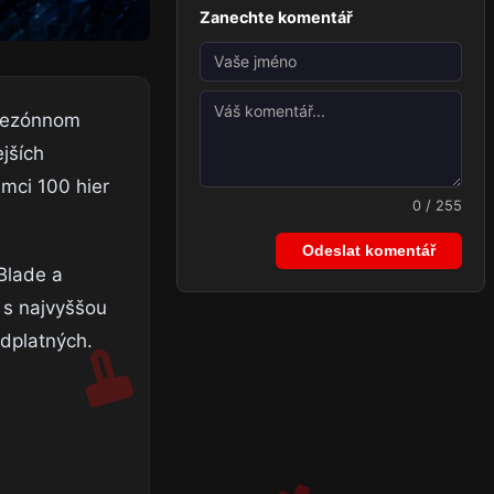
Zanechte komentář
 sezónnom
jších
ámci 100 hier
0 / 255
Odeslat komentář
Blade a
 s najvyššou
dplatných.