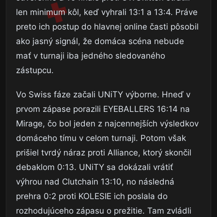
len minimum kôl, keď vyhrali 13:1 a 13:4. Práve
preto ich postup do hlavnej online časti pôsobil
ako jasný signál, že domáca scéna nebude
mať v turnaji iba jedného sledovaného
zástupcu.
Vo Swiss fáze začali UNiTY výborne. Hneď v
prvom zápase porazili EYEBALLERS 16:14 na
Mirage, čo bol jeden z najcennejších výsledkov
domáceho tímu v celom turnaji. Potom však
prišiel tvrdý náraz proti Alliance, ktorý skončil
debaklom 0:13. UNiTY sa dokázali vrátiť
výhrou nad Clutchain 13:10, no následná
prehra 0:2 proti KOLESIE ich poslala do
rozhodujúceho zápasu o prežitie. Tam zvládli