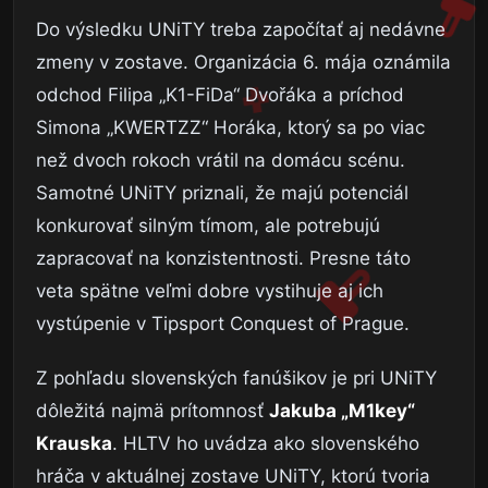
Do výsledku UNiTY treba započítať aj nedávne
zmeny v zostave. Organizácia 6. mája oznámila
odchod Filipa „K1-FiDa“ Dvořáka a príchod
Simona „KWERTZZ“ Horáka, ktorý sa po viac
než dvoch rokoch vrátil na domácu scénu.
Samotné UNiTY priznali, že majú potenciál
konkurovať silným tímom, ale potrebujú
zapracovať na konzistentnosti. Presne táto
veta spätne veľmi dobre vystihuje aj ich
vystúpenie v Tipsport Conquest of Prague.
Z pohľadu slovenských fanúšikov je pri UNiTY
dôležitá najmä prítomnosť
Jakuba „M1key“
Krauska
. HLTV ho uvádza ako slovenského
hráča v aktuálnej zostave UNiTY, ktorú tvoria