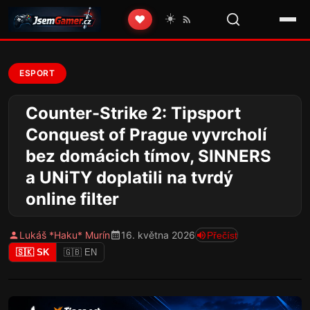
☀️
❤️
ESPORT
Counter-Strike 2: Tipsport
Conquest of Prague vyvrcholí
bez domácich tímov, SINNERS
a UNiTY doplatili na tvrdý
online filter
Lukáš *Haku* Murín
16. května 2026
Přečíst
🇸🇰 SK
🇬🇧 EN