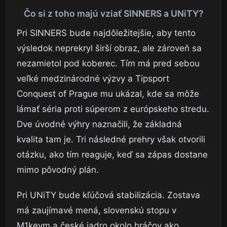
Čo si z toho majú vziať SINNERS a UNiTY?
Pri SINNERS bude najdôležitejšie, aby tento
výsledok neprekryl širší obraz, ale zároveň sa
nezamietol pod koberec. Tím má pred sebou
veľké medzinárodné výzvy a Tipsport
Conquest of Prague mu ukázal, kde sa môže
lámať séria proti súperom z európskeho stredu.
Dve úvodné výhry naznačili, že základná
kvalita tam je. Tri následné prehry však otvorili
otázku, ako tím reaguje, keď sa zápas dostane
mimo pôvodný plán.
Pri UNiTY bude kľúčová stabilizácia. Zostava
má zaujímavé mená, slovenskú stopu v
M1keym a české jadro okolo hráčov ako