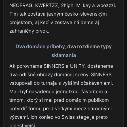
NEOFRAG, KWERTZZ, 2high, M1key a woozzzi.
Tím tak zostáva jasným česko-slovenským
projektom, aj keď v zostave nájdeme aj
zahraničný prvok.
Dva domáce príbehy, dva rozdielne typy
sklamania
Ak porovnáme SINNERS a UNiTY, dostaneme
dva odlišné obrazy domácej scény. SINNERS
vstupovali do turnaja s vyššími očakávaniami.
Mali byť nasadenou jednotkou, favoritom a
tímom, ktorý si mal pred domácim publikom
potvrdiť formu pred veľkými medzinárodnými
výzvami. Ich koniec vo Swiss stage je preto
bolestivejší.