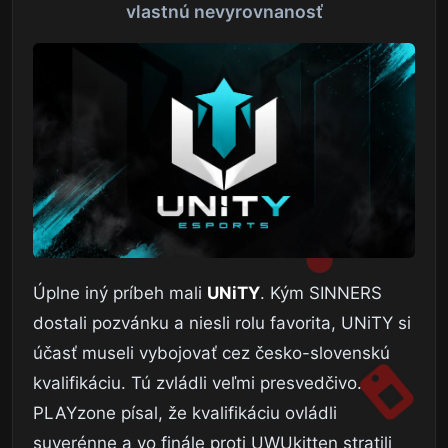
vlastnú nevyrovnanosť
Úplne iný príbeh mali
UNiTY
. Kým SINNERS
dostali pozvánku a niesli rolu favorita, UNiTY si
účasť museli vybojovať cez česko-slovenskú
kvalifikáciu. Tú zvládli veľmi presvedčivo.
PLAYzone písal, že kvalifikáciu ovládli
suverénne a vo finále proti UWUkitten stratili