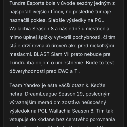
Tundra Esports bola v úvode sezóny jedným z
najspoľahlivejších tímov, no posledné turnaje
naznačili pokles. Slabšie výsledky na PGL
Wallachia Season 8 a následné umiestnenia
mimo úplnej špičky vytvorili pochybnosti, či tím
stále drží rovnakú úroveň ako pred niekoľkými
mesiacmi. BLAST Slam VII preto nebude pre
Tundru iba bojom o umiestnenie. Bude to test
dôveryhodnosti pred EWC a TI.
Team Yandex je ešte väčší otáznik. Keďže
nehral DreamLeague Season 29, posledným
výraznejším meradlom zostáva neúspešný
výsledok na PGL Wallachia Season 8. Tím tak
vstupuje do Kodane bez čerstvého porovnania