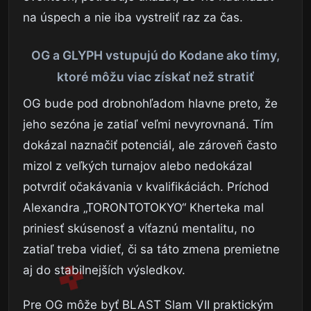
na úspech a nie iba vystreliť raz za čas.
OG a GLYPH vstupujú do Kodane ako tímy,
ktoré môžu viac získať než stratiť
OG bude pod drobnohľadom hlavne preto, že
jeho sezóna je zatiaľ veľmi nevyrovnaná. Tím
dokázal naznačiť potenciál, ale zároveň často
mizol z veľkých turnajov alebo nedokázal
potvrdiť očakávania v kvalifikáciách. Príchod
Alexandra „TORONTOTOKYO“ Kherteka mal
priniesť skúsenosť a víťaznú mentalitu, no
zatiaľ treba vidieť, či sa táto zmena premietne
aj do stabilnejších výsledkov.
Pre OG môže byť BLAST Slam VII praktickým