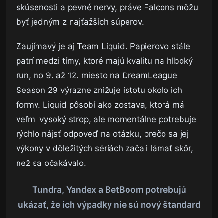
skúsenosti a pevné nervy, práve Falcons môžu
byť jedným z najťažších súperov.
Zaujímavý je aj Team Liquid. Papierovo stále
patrí medzi tímy, ktoré majú kvalitu na hlboký
run, no 9. až 12. miesto na DreamLeague
Season 29 výrazne znižuje istotu okolo ich
formy. Liquid pôsobí ako zostava, ktorá má
veľmi vysoký strop, ale momentálne potrebuje
rýchlo nájsť odpoveď na otázku, prečo sa jej
výkony v dôležitých sériách začali lámať skôr,
než sa očakávalo.
Tundra, Yandex a BetBoom potrebujú
ukázať, že ich výpadky nie sú nový štandard