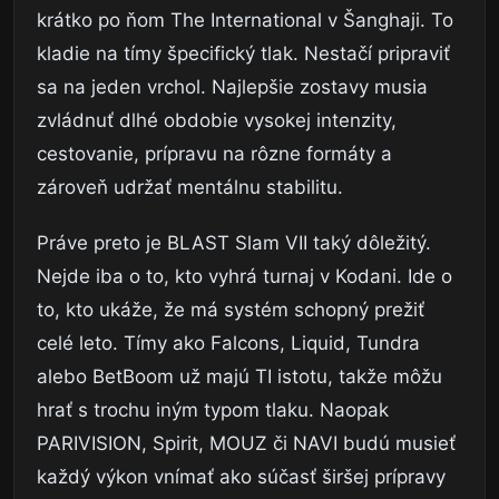
krátko po ňom The International v Šanghaji. To
kladie na tímy špecifický tlak. Nestačí pripraviť
sa na jeden vrchol. Najlepšie zostavy musia
zvládnuť dlhé obdobie vysokej intenzity,
cestovanie, prípravu na rôzne formáty a
zároveň udržať mentálnu stabilitu.
Práve preto je BLAST Slam VII taký dôležitý.
Nejde iba o to, kto vyhrá turnaj v Kodani. Ide o
to, kto ukáže, že má systém schopný prežiť
celé leto. Tímy ako Falcons, Liquid, Tundra
alebo BetBoom už majú TI istotu, takže môžu
hrať s trochu iným typom tlaku. Naopak
PARIVISION, Spirit, MOUZ či NAVI budú musieť
každý výkon vnímať ako súčasť širšej prípravy