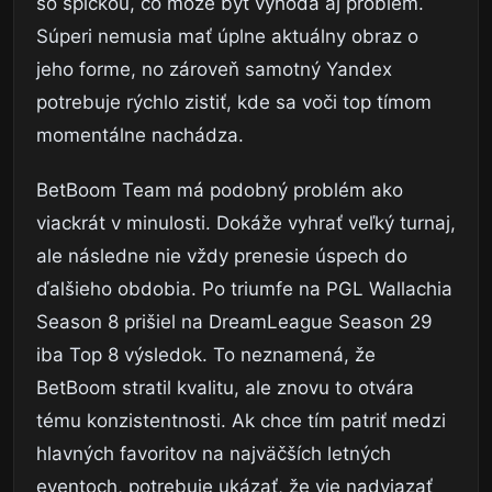
so špičkou, čo môže byť výhoda aj problém.
Súperi nemusia mať úplne aktuálny obraz o
jeho forme, no zároveň samotný Yandex
potrebuje rýchlo zistiť, kde sa voči top tímom
momentálne nachádza.
BetBoom Team má podobný problém ako
viackrát v minulosti. Dokáže vyhrať veľký turnaj,
ale následne nie vždy prenesie úspech do
ďalšieho obdobia. Po triumfe na PGL Wallachia
Season 8 prišiel na DreamLeague Season 29
iba Top 8 výsledok. To neznamená, že
BetBoom stratil kvalitu, ale znovu to otvára
tému konzistentnosti. Ak chce tím patriť medzi
hlavných favoritov na najväčších letných
eventoch, potrebuje ukázať, že vie nadviazať