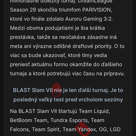
mimoriadne dôležitý turnaj. DreamLeague
Season 29 skončila triumfom PARIVISION,
ktoré vo finále zdolalo Auroru Gaming 3:2.
Medzi oboma podujatiami je iba krátka
prestávka, takže sa neočakáva zásadne iná
meta ani výrazne odlišné draftové priority. O to
viac sa bude ukazovať, ktoré tímy vedia
preniesť aktuálnu formu okamžite do ďalšieho
turnaja a ktoré potrebujú viac času na prípravu.
BLAST Slam VII nie je len ďalší turnaj. Je to
posledný veľký test pred vrcholom sezóny
Na BLAST Slam VII štartujú Team Liquid,
BetBoom Team, Tundra Esports, Team
Falcons, Team Spirit, Team Yandex, OG, LGD