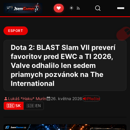
☀️
❤️
ESPORT
Dota 2: BLAST Slam VII preverí
favoritov pred EWC a TI 2026,
Valve odhalilo len sedem
priamych pozvánok na The
International
Lukáš *Haku* Murín
26. května 2026
Přečíst
🇸🇰 SK
🇬🇧 EN