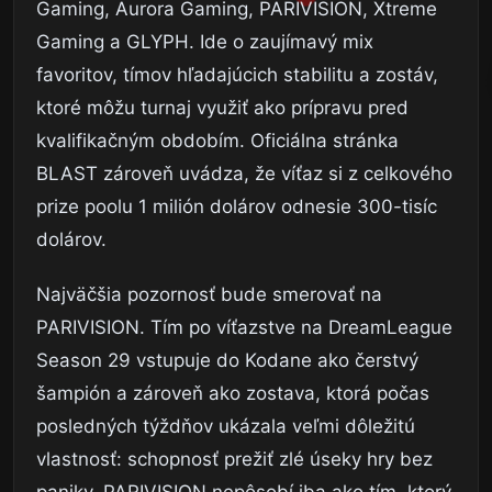
Gaming, Aurora Gaming, PARIVISION, Xtreme
Gaming a GLYPH. Ide o zaujímavý mix
favoritov, tímov hľadajúcich stabilitu a zostáv,
ktoré môžu turnaj využiť ako prípravu pred
kvalifikačným obdobím. Oficiálna stránka
BLAST zároveň uvádza, že víťaz si z celkového
prize poolu 1 milión dolárov odnesie 300-tisíc
dolárov.
Najväčšia pozornosť bude smerovať na
PARIVISION. Tím po víťazstve na DreamLeague
Season 29 vstupuje do Kodane ako čerstvý
šampión a zároveň ako zostava, ktorá počas
posledných týždňov ukázala veľmi dôležitú
vlastnosť: schopnosť prežiť zlé úseky hry bez
paniky. PARIVISION nepôsobí iba ako tím, ktorý