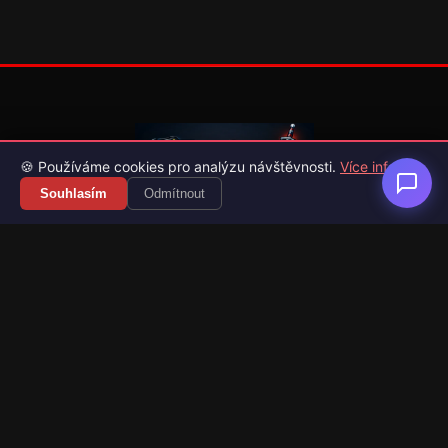
🍪 Používáme cookies pro analýzu návštěvnosti.
Více info
Souhlasím
Odmítnout
Váš průvodce světem videoher. Novinky, recenze a česko-
slovenské překlady her.
Naši partneři
Kategorie
Novinky
Recenze