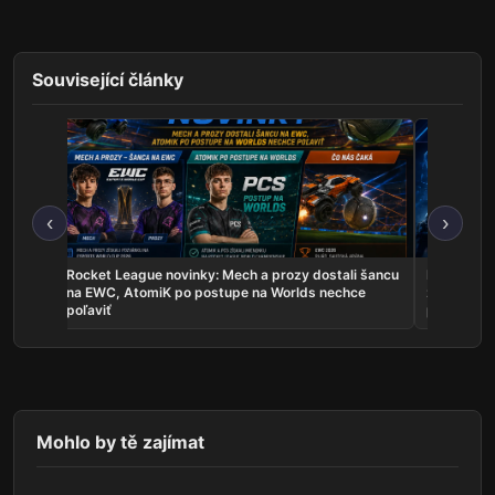
Související články
‹
›
les sú
Rocket League novinky: Mech a prozy dostali šancu
Najnovšie e
uje
na EWC, AtomiK po postupe na Worlds nechce
zahrá o ti
poľaviť
predstavil
Mohlo by tě zajímat