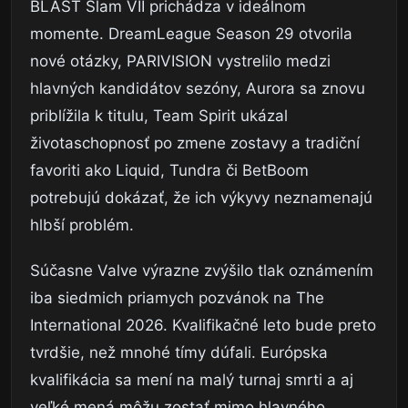
BLAST Slam VII prichádza v ideálnom
momente. DreamLeague Season 29 otvorila
nové otázky, PARIVISION vystrelilo medzi
hlavných kandidátov sezóny, Aurora sa znovu
priblížila k titulu, Team Spirit ukázal
životaschopnosť po zmene zostavy a tradiční
favoriti ako Liquid, Tundra či BetBoom
potrebujú dokázať, že ich výkyvy neznamenajú
hlbší problém.
Súčasne Valve výrazne zvýšilo tlak oznámením
iba siedmich priamych pozvánok na The
International 2026. Kvalifikačné leto bude preto
tvrdšie, než mnohé tímy dúfali. Európska
kvalifikácia sa mení na malý turnaj smrti a aj
veľké mená môžu zostať mimo hlavného