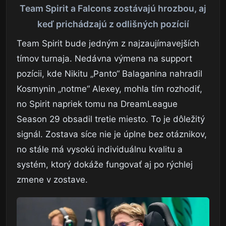
Team Spirit a Falcons zostávajú hrozbou, aj
keď prichádzajú z odlišných pozícií
Team Spirit bude jedným z najzaujímavejších
tímov turnaja. Nedávna výmena na support
pozícii, kde Nikitu „Panto“ Balaganina nahradil
Kosmynin „notme“ Alexey, mohla tím rozhodiť,
no Spirit napriek tomu na DreamLeague
Season 29 obsadil tretie miesto. To je dôležitý
signál. Zostava síce nie je úplne bez otáznikov,
no stále má vysokú individuálnu kvalitu a
systém, ktorý dokáže fungovať aj po rýchlej
zmene v zostave.