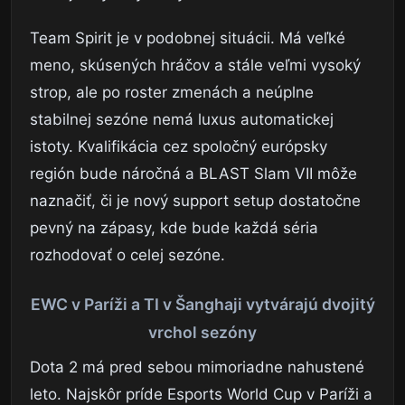
Team Spirit je v podobnej situácii. Má veľké
meno, skúsených hráčov a stále veľmi vysoký
strop, ale po roster zmenách a neúplne
stabilnej sezóne nemá luxus automatickej
istoty. Kvalifikácia cez spoločný európsky
región bude náročná a BLAST Slam VII môže
naznačiť, či je nový support setup dostatočne
pevný na zápasy, kde bude každá séria
rozhodovať o celej sezóne.
EWC v Paríži a TI v Šanghaji vytvárajú dvojitý
vrchol sezóny
Dota 2 má pred sebou mimoriadne nahustené
leto. Najskôr príde Esports World Cup v Paríži a