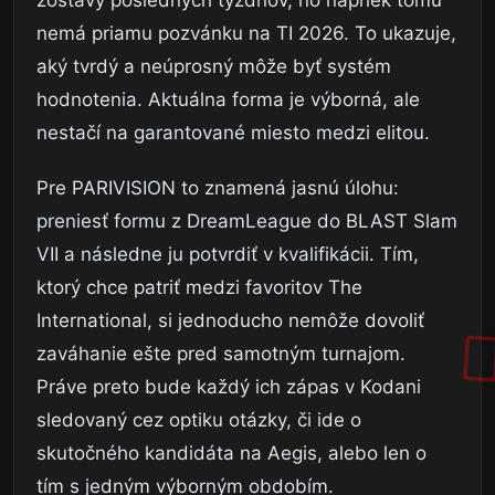
zostavy posledných týždňov, no napriek tomu
nemá priamu pozvánku na TI 2026. To ukazuje,
aký tvrdý a neúprosný môže byť systém
hodnotenia. Aktuálna forma je výborná, ale
nestačí na garantované miesto medzi elitou.
Pre PARIVISION to znamená jasnú úlohu:
preniesť formu z DreamLeague do BLAST Slam
VII a následne ju potvrdiť v kvalifikácii. Tím,
ktorý chce patriť medzi favoritov The
International, si jednoducho nemôže dovoliť
zaváhanie ešte pred samotným turnajom.
Práve preto bude každý ich zápas v Kodani
sledovaný cez optiku otázky, či ide o
skutočného kandidáta na Aegis, alebo len o
tím s jedným výborným obdobím.