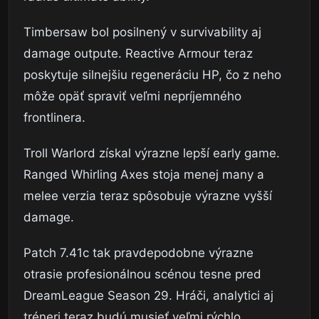
Timbersaw bol posilnený v survivability aj
damage outpute. Reactive Armour teraz
poskytuje silnejšiu regeneráciu HP, čo z neho
môže opäť spraviť veľmi nepríjemného
frontlinera.
Troll Warlord získal výrazne lepší early game.
Ranged Whirling Axes stoja menej many a
melee verzia teraz spôsobuje výrazne vyšší
damage.
Patch 7.41c tak pravdepodobne výrazne
otrasie profesionálnou scénou tesne pred
DreamLeague Season 29. Hráči, analytici aj
tréneri teraz budú musieť veľmi rýchlo