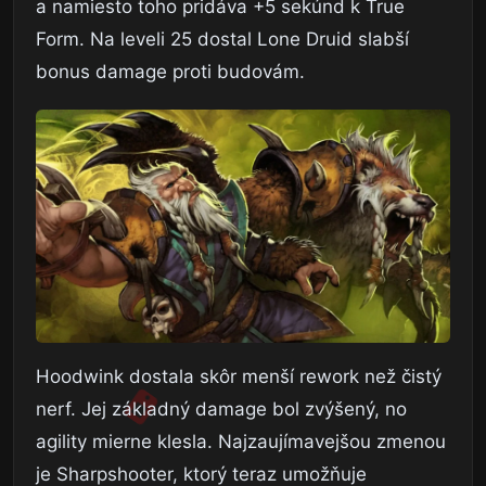
a namiesto toho pridáva +5 sekúnd k True
Form. Na leveli 25 dostal Lone Druid slabší
bonus damage proti budovám.
Hoodwink dostala skôr menší rework než čistý
nerf. Jej základný damage bol zvýšený, no
agility mierne klesla. Najzaujímavejšou zmenou
je Sharpshooter, ktorý teraz umožňuje