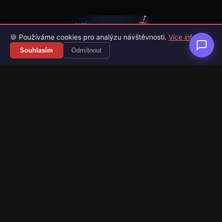
🍪 Používáme cookies pro analýzu návštěvnosti.
Více info
Souhlasím
Odmítnout
Váš průvodce světem videoher. Novinky, recenze a česko-
slovenské překlady her.
Naši partneři
Kategorie
Novinky
Recenze
Překlady her
Sledujte nás