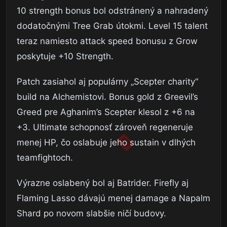
10 strength bonus bol odstránený a nahradený
dodatočnými Tree Grab útokmi. Level 15 talent
teraz namiesto attack speed bonusu z Grow
poskytuje +10 Strength.
Patch zasiahol aj populárny „Scepter charity“
build na Alchemistovi. Bonus gold z Greevil’s
Greed pre Aghanim’s Scepter klesol z +6 na
+3. Ultimate schopnosť zároveň regeneruje
menej HP, čo oslabuje jeho sustain v dlhých
teamfightoch.
Výrazne oslabený bol aj Batrider. Firefly aj
Flaming Lasso dávajú menej damage a Napalm
Shard po novom slabšie ničí budovy.