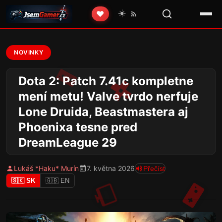
☀️
❤️
NOVINKY
Dota 2: Patch 7.41c kompletne
mení metu! Valve tvrdo nerfuje
Lone Druida, Beastmastera aj
Phoenixa tesne pred
DreamLeague 29
Lukáš *Haku* Murín
7. května 2026
Přečíst
🇸🇰 SK
🇬🇧 EN