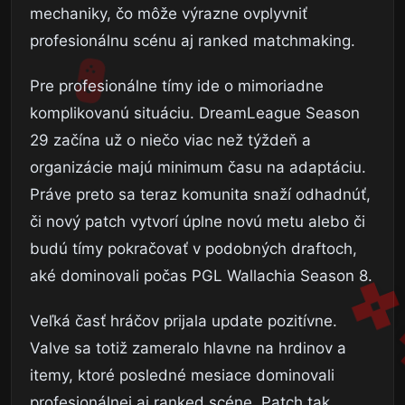
mechaniky, čo môže výrazne ovplyvniť
profesionálnu scénu aj ranked matchmaking.
Pre profesionálne tímy ide o mimoriadne
komplikovanú situáciu. DreamLeague Season
29 začína už o niečo viac než týždeň a
organizácie majú minimum času na adaptáciu.
Práve preto sa teraz komunita snaží odhadnúť,
či nový patch vytvorí úplne novú metu alebo či
budú tímy pokračovať v podobných draftoch,
aké dominovali počas PGL Wallachia Season 8.
Veľká časť hráčov prijala update pozitívne.
Valve sa totiž zameralo hlavne na hrdinov a
itemy, ktoré posledné mesiace dominovali
profesionálnej aj ranked scéne. Patch tak