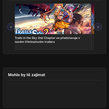
‹
›
ns:
Trails in the Sky 2nd Chapter se představuje v
Serious Sa
he
novém tříminutovém traileru
Mohlo by tě zajímat