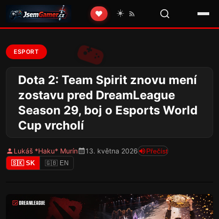
☀️
❤️
ESPORT
Dota 2: Team Spirit znovu mení
zostavu pred DreamLeague
Season 29, boj o Esports World
Cup vrcholí
Lukáš *Haku* Murín
13. května 2026
Přečíst
🇸🇰 SK
🇬🇧 EN