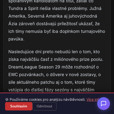
spoľahlivým kandidátom na titul, zatiaľ čo
Tundra a Spirit riešia vlastné problémy. Južná
Amerika, Severná Amerika aj juhovýchodná
Ázia zároveň dostávajú príležitosť ukázať, že
ich tímy nemusia byť iba doplnkom turnajového
pavúka.
Nasledujúce dni preto nebudú len o tom, kto
získa najväčšiu časť z miliónového prize poolu.
DreamLeague Season 29 môže rozhodnúť o
EWC pozvánkach, o dôvere v nové zostavy, o
sile aktuálneho patchu aj o tom, ktoré tímy
vstúpia do ďalšej fázy sezóny s najväčším
sebavedomím. Pre fanúšikov Dota 2 ide o
🍪 Používáme cookies pro analýzu návštěvnosti.
Více info
turnaj, ktorý sa oplatí sledovať od prvého dňa,
Souhlasím
Odmítnout
pretože takmer každý zápas môže niesť