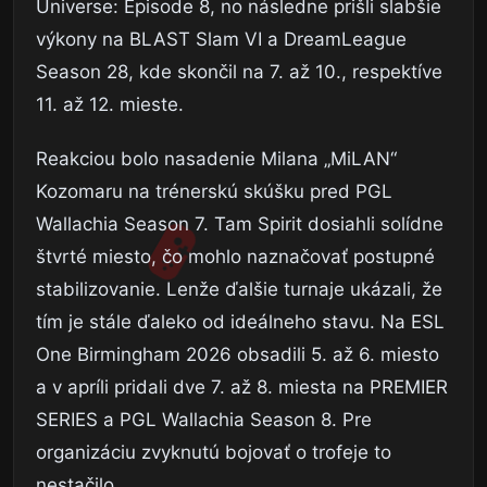
Universe: Episode 8, no následne prišli slabšie
výkony na BLAST Slam VI a DreamLeague
Season 28, kde skončil na 7. až 10., respektíve
11. až 12. mieste.
Reakciou bolo nasadenie Milana „MiLAN“
Kozomaru na trénerskú skúšku pred PGL
Wallachia Season 7. Tam Spirit dosiahli solídne
štvrté miesto, čo mohlo naznačovať postupné
stabilizovanie. Lenže ďalšie turnaje ukázali, že
tím je stále ďaleko od ideálneho stavu. Na ESL
One Birmingham 2026 obsadili 5. až 6. miesto
a v apríli pridali dve 7. až 8. miesta na PREMIER
SERIES a PGL Wallachia Season 8. Pre
organizáciu zvyknutú bojovať o trofeje to
nestačilo.