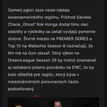
GamerLegion zase nesie nádeje
severoamerického regiónu. Príchod Daniela
Chana „Ghost“ Kok Honga dodal tímu viac
stability a výsledky sa zatiaľ vyvíjajú pomerne
sľubne. Štvrté miesto na PREMIER SERIES a
Top 10 na Wallachia Season 8 naznačujú, že
tím má na čom stavať. Silný výkon na
DreamLeague Season 29 by mohol znamenať
aj nečakanú priamu pozvánku na EWC, čo by
bolo dôležité pre región, ktorý býva v
medzinárodných porovnaniach často
podceňovaný.