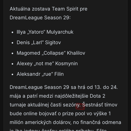
Aktuálna zostava Team Spirit pre
DreamLeague Season 29:
Illya „Yatoro“ Mulyarchuk
Denis „Larl“ Sigitov
Magomed „Collapse“ Khalilov
Alexey „not me“ Kosmynin
Aleksandr „rue“ Filin
DreamLeague Season 29 sa hrá od 13. do 24.
mája a patrí medzi najdôležitejšie Dota 2
turnaje aktuálnej časti sezóny. Šestnásť tímov
bude online bojovať o prize pool vo výške 1
milión amerických dolárov, no finančná odmena
je iba jednou časťou celého príbehu. Ešte