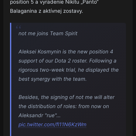
position 5 a vyradenie Nikitu „Panto“
Balaganina z aktívnej zostavy.
not me joins Team Spirit
Aleksei Kosmynin is the new position 4
support of our Dota 2 roster. Following a
rigorous two-week trial, he displayed the
best synergy with the team.
Besides, the signing of not me will alter
the distribution of roles: from now on
Aleksandr "rue"…
pic.twitter.com/fl11N6KzWm