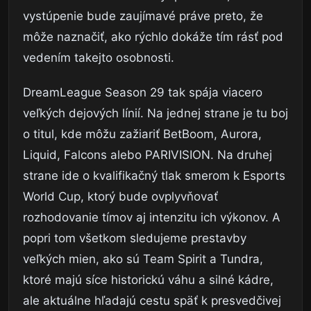
vystúpenie bude zaujímavé práve preto, že
môže naznačiť, ako rýchlo dokáže tím rásť pod
vedením takejto osobnosti.
DreamLeague Season 29 tak spája viacero
veľkých dejových línií. Na jednej strane je tu boj
o titul, kde môžu zažiariť BetBoom, Aurora,
Liquid, Falcons alebo PARIVISION. Na druhej
strane ide o kvalifikačný tlak smerom k Esports
World Cup, ktorý bude ovplyvňovať
rozhodovanie tímov aj intenzitu ich výkonov. A
popri tom všetkom sledujeme prestavby
veľkých mien, ako sú Team Spirit a Tundra,
ktoré majú síce historickú váhu a silné kádre,
ale aktuálne hľadajú cestu späť k presvedčivej