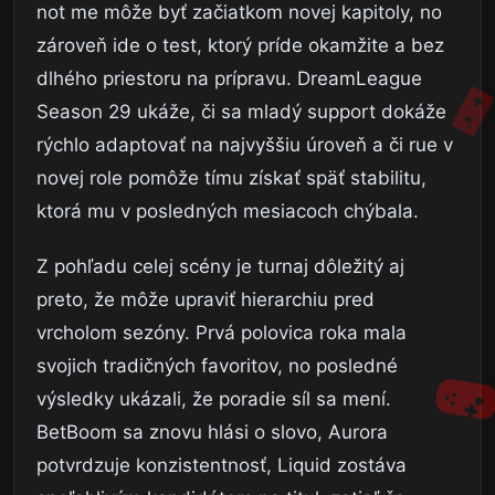
not me môže byť začiatkom novej kapitoly, no
zároveň ide o test, ktorý príde okamžite a bez
dlhého priestoru na prípravu. DreamLeague
Season 29 ukáže, či sa mladý support dokáže
rýchlo adaptovať na najvyššiu úroveň a či rue v
novej role pomôže tímu získať späť stabilitu,
ktorá mu v posledných mesiacoch chýbala.
Z pohľadu celej scény je turnaj dôležitý aj
preto, že môže upraviť hierarchiu pred
vrcholom sezóny. Prvá polovica roka mala
svojich tradičných favoritov, no posledné
výsledky ukázali, že poradie síl sa mení.
BetBoom sa znovu hlási o slovo, Aurora
potvrdzuje konzistentnosť, Liquid zostáva