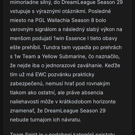
mimoriadne silný, do DreamLeague Season 29
vstupuje s výraznými otáznikmi. Posledné
miesto na PGL Wallachia Season 8 bolo
varovným signálom a následný slabý výkon na
menšom podujatí 1win Essence I tieto obavy
ešte prehĺbil. Tundra tam vypadla po prehrách
s 1w Team a Yellow Submarine, čo naznačilo,
že nejde iba o jednorazové zaváhanie. Keďže
tím už má EWC pozvánku prakticky
zabezpečenú, nemusí hrať pod rovnakým
tlakom ako ostatní, ale práve absencia
naliehavosti môže v krátkodobom horizonte
znamenať, že DreamLeague Season 29
nebude turnajom ich návratu.
Team Spirit je v podobnej kategórii neistoty,