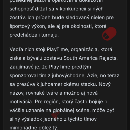
schopnosť držať sa v konkurencii silných
zostáv. Ich príbeh bude sledovaný nielen pre
športový výkon, ale aj pre okolnosti, ktoré
predchádzali turnaju.
Vedľa nich stojí PlayTime, organizácia, ktorá
získala bývalú zostavu South America Rejects.
Zaujímavé je, že PlayTime predtým
sponzoroval tím z juhovýchodnej Ázie, no teraz
sa presúva k juhoamerickému stacku. Nový
názov, rovnaké tváre a možno aj nová
motivácia. Pre región, ktorý často bojuje o
väčšie uznanie na globálnej scéne, môže byť
silný výsledok jedného z týchto tímov
mimoriadne dôležitý.