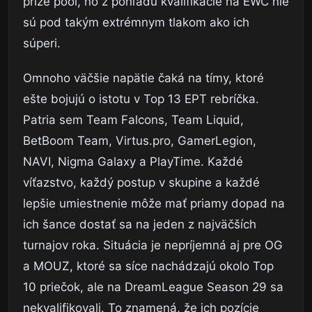
prize pool, no z pohľadu kvalifikácie na EWC nie
sú pod takým extrémnym tlakom ako ich
súperi.
Omnoho väčšie napätie čaká na tímy, ktoré
ešte bojujú o istotu v Top 13 EPT rebríčka.
Patria sem Team Falcons, Team Liquid,
BetBoom Team, Virtus.pro, GamerLegion,
NAVI, Nigma Galaxy a PlayTime. Každé
víťazstvo, každý postup v skupine a každé
lepšie umiestnenie môže mať priamy dopad na
ich šance dostať sa na jeden z najväčších
turnajov roka. Situácia je nepríjemná aj pre OG
a MOUZ, ktoré sa síce nachádzajú okolo Top
10 priečok, ale na DreamLeague Season 29 sa
nekvalifikovali. To znamená, že ich pozície