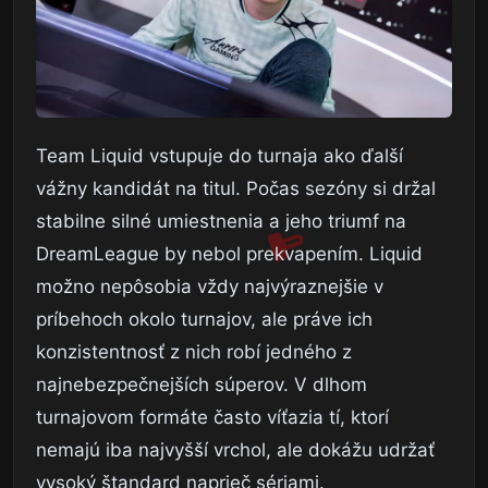
Team Liquid vstupuje do turnaja ako ďalší
vážny kandidát na titul. Počas sezóny si držal
stabilne silné umiestnenia a jeho triumf na
DreamLeague by nebol prekvapením. Liquid
možno nepôsobia vždy najvýraznejšie v
príbehoch okolo turnajov, ale práve ich
konzistentnosť z nich robí jedného z
najnebezpečnejších súperov. V dlhom
turnajovom formáte často víťazia tí, ktorí
nemajú iba najvyšší vrchol, ale dokážu udržať
vysoký štandard naprieč sériami.