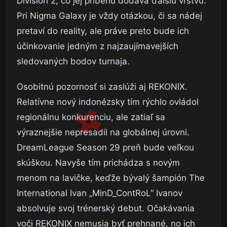
Division 2, čo jej príbehu dodáva ďalšiu vrstvu.
Pri Nigma Galaxy je vždy otázkou, či sa nádej
pretaví do reality, ale práve preto bude ich
účinkovanie jedným z najzaujímavejších
sledovaných bodov turnaja.
Osobitnú pozornosť si zaslúži aj REKONIX.
Relatívne nový indonézsky tím rýchlo ovládol
regionálnu konkurenciu, ale zatiaľ sa
výraznejšie nepresadil na globálnej úrovni.
DreamLeague Season 29 preň bude veľkou
skúškou. Navyše tím prichádza s novým
menom na lavičke, keďže bývalý šampión The
International Ivan „MinD_ContRoL“ Ivanov
absolvuje svoj trénerský debut. Očakávania
voči REKONIX nemusia byť prehnané, no ich