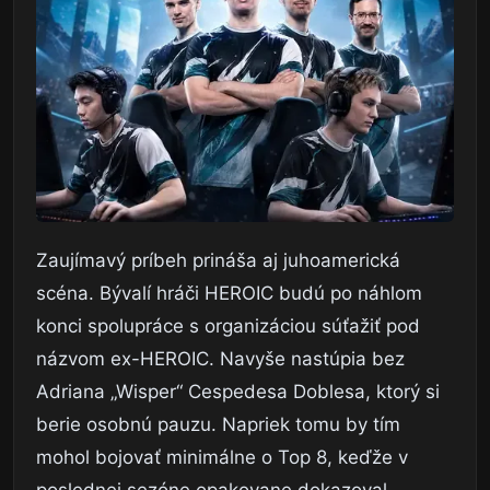
Zaujímavý príbeh prináša aj juhoamerická
scéna. Bývalí hráči HEROIC budú po náhlom
konci spolupráce s organizáciou súťažiť pod
názvom ex-HEROIC. Navyše nastúpia bez
Adriana „Wisper“ Cespedesa Doblesa, ktorý si
berie osobnú pauzu. Napriek tomu by tím
mohol bojovať minimálne o Top 8, keďže v
poslednej sezóne opakovane dokazoval