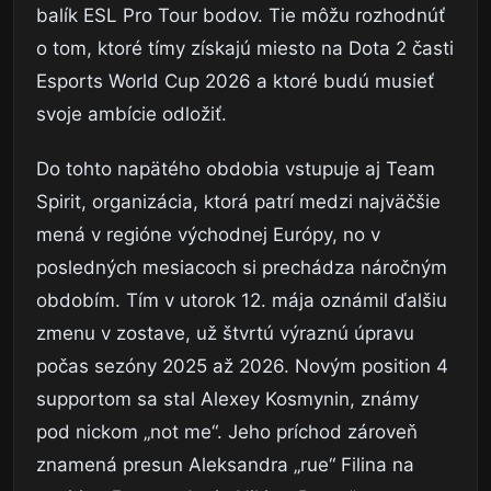
balík ESL Pro Tour bodov. Tie môžu rozhodnúť
o tom, ktoré tímy získajú miesto na Dota 2 časti
Esports World Cup 2026 a ktoré budú musieť
svoje ambície odložiť.
Do tohto napätého obdobia vstupuje aj Team
Spirit, organizácia, ktorá patrí medzi najväčšie
mená v regióne východnej Európy, no v
posledných mesiacoch si prechádza náročným
obdobím. Tím v utorok 12. mája oznámil ďalšiu
zmenu v zostave, už štvrtú výraznú úpravu
počas sezóny 2025 až 2026. Novým position 4
supportom sa stal Alexey Kosmynin, známy
pod nickom „not me“. Jeho príchod zároveň
znamená presun Aleksandra „rue“ Filina na