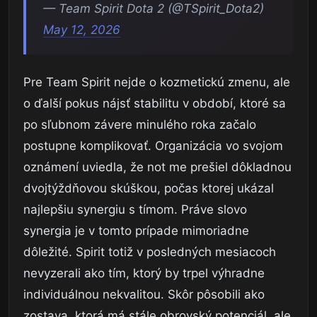
— Team Spirit Dota 2 (@TSpirit_Dota2)
May 12, 2026
Pre Team Spirit nejde o kozmetickú zmenu, ale
o ďalší pokus nájsť stabilitu v období, ktoré sa
po sľubnom závere minulého roka začalo
postupne komplikovať. Organizácia vo svojom
oznámení uviedla, že not me prešiel dôkladnou
dvojtýždňovou skúškou, počas ktorej ukázal
najlepšiu synergiu s tímom. Práve slovo
synergia je v tomto prípade mimoriadne
dôležité. Spirit totiž v posledných mesiacoch
nevyzerali ako tím, ktorý by trpel výhradne
individuálnou nekvalitou. Skôr pôsobili ako
zostava, ktorá má stále obrovský potenciál, ale