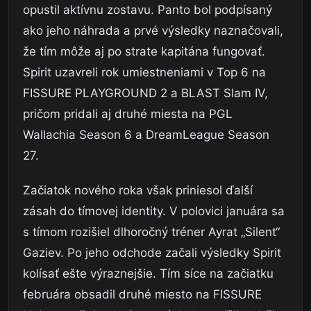
opustil aktívnu zostavu. Panto bol podpísaný
ako jeho náhrada a prvé výsledky naznačovali,
že tím môže aj po strate kapitána fungovať.
Spirit uzavreli rok umiestneniami v Top 6 na
FISSURE PLAYGROUND 2 a BLAST Slam IV,
pričom pridali aj druhé miesta na PGL
Wallachia Season 6 a DreamLeague Season
27.
Začiatok nového roka však priniesol ďalší
zásah do tímovej identity. V polovici januára sa
s tímom rozišiel dlhoročný tréner Ayrat „Silent“
Gaziev. Po jeho odchode začali výsledky Spirit
kolísať ešte výraznejšie. Tím síce na začiatku
februára obsadil druhé miesto na FISSURE