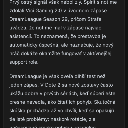
Prvý ostrý signál však nebol zlý. Spirit s not me
zdolali Vici Gaming 2:0 v úvodnom zápase
DreamLeague Season 29, pričom Strafe
uvádza, že not me mal v zápase najviac
asistencií. To neznamená, že prestavba je
automaticky úspešná, ale naznačuje, že nový
hráč dokáže okamžite fungovať v aktívnejšej
support role.
DreamLeague je však oveľa dlhší test než
jeden zápas. V Dote 2 sa nové zostavy často
ukážu dobre v prvých sériách, keď súperi ešte
presne nevedia, ako čítať ich pohyb. Skutočná
skúška prichádza až vo chvíli, keď sa opakujú
tie isté problémy: neskoré rotácie, zle
načasované smoke pohyby, rozdielne