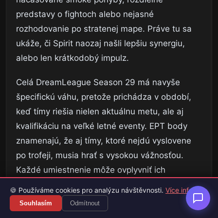
predstavy o fightoch alebo nejasné
rozhodovanie po stratenej mape. Práve tu sa
ukáže, či Spirit naozaj našli lepšiu synergiu,
alebo len krátkodobý impulz.
Celá DreamLeague Season 29 má navyše
špecifickú váhu, pretože prichádza v období,
keď tímy riešia nielen aktuálnu metu, ale aj
kvalifikáciu na veľké letné eventy. EPT body
znamenajú, že aj tímy, ktoré nejdú vyslovene
po trofeji, musia hrať s vysokou vážnosťou.
Každé umiestnenie môže ovplyvniť ich
postavenie v širšom ekosystéme.
🍪 Používáme cookies pro analýzu návštěvnosti.
Více info
Souhlasím
Odmítnout
Dota 2 tak tento týždeň opäť ukázala, že