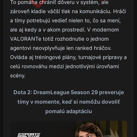
To pomáha chrániť dôveru v systém, ale
zároveň kladie väčší tlak na komunikáciu. Hráči
a tímy potrebujú vedieť nielen to, čo sa mení,
ale aj kedy a v akom prostredí. V modernom
VALORANTe totiž rozhodnutie o jednom
agentovi neovplyvňuje len ranked hráčov.
Ovláda aj tréningové plány, turnajové prípravy a
celú rovnováhu medzi jednotlivými úrovňami
scény.
Dota 2: DreamLeague Season 29 preveruje
tímy v momente, keď si nemôžu dovoliť
pomalú adaptáciu