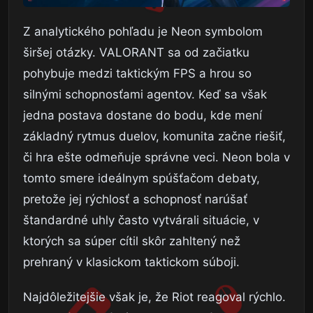
Z analytického pohľadu je Neon symbolom
širšej otázky. VALORANT sa od začiatku
pohybuje medzi taktickým FPS a hrou so
silnými schopnosťami agentov. Keď sa však
jedna postava dostane do bodu, kde mení
základný rytmus duelov, komunita začne riešiť,
či hra ešte odmeňuje správne veci. Neon bola v
tomto smere ideálnym spúšťačom debaty,
pretože jej rýchlosť a schopnosť narúšať
štandardné uhly často vytvárali situácie, v
ktorých sa súper cítil skôr zahltený než
prehraný v klasickom taktickom súboji.
Najdôležitejšie však je, že Riot reagoval rýchlo.