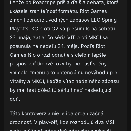
Lenže po Roadtripe prišla ďalšia debata, ktorá
ukázala zraniteľnosť formátu. Riot Games
zmenil poradie úvodných zápasov LEC Spring
Playoffs. KC proti G2 sa presunulo na sobotu
23. mája, zatiaľ čo séria VIT proti MKOI sa
posunula na nedeľu 24. mája. Podľa Riot
Games išlo o rozhodnutie s cieľom lepšie
prispôsobiť tímové rozvrhy, no časť scény
vnímala zmenu ako potenciálnu nevýhodu pre
Vitality a MKOI, keďže víťaz nedeľného zápasu
by mal hrať dôležitú sériu hneď nasledujúci
deň.
Táto kontroverzia nie je iba organizačná
drobnosť. V play-off, kde rozhodujú dva MSI