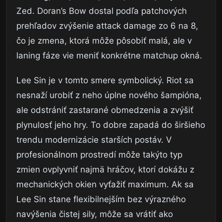
Zed. Doran’s Bow dostal podľa patchových
prehľadov zvýšenie attack damage zo 6 na 8,
čo je zmena, ktorá môže pôsobiť malá, ale v
laning fáze vie meniť konkrétne matchup okná.
Lee Sin je v tomto smere symbolický. Riot sa
nesnaží urobiť z neho úplne nového šampióna,
ale odstrániť zastarané obmedzenia a zvýšiť
plynulosť jeho hry. To dobre zapadá do širšieho
trendu modernizácie starších postáv. V
profesionálnom prostredí môže takýto typ
zmien ovplyvniť najmä hráčov, ktorí dokážu z
mechanických okien vyťažiť maximum. Ak sa
Lee Sin stane flexibilnejším bez výrazného
navýšenia čistej sily, môže sa vrátiť ako