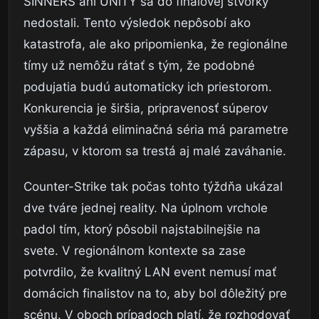
SINNERS ani UNiTY sa do finálovej štvorky
nedostali. Tento výsledok nepôsobí ako
katastrofa, ale ako pripomienka, že regionálne
tímy už nemôžu rátať s tým, že podobné
podujatia budú automaticky ich priestorom.
Konkurencia je širšia, pripravenosť súperov
vyššia a každá eliminačná séria má parametre
zápasu, v ktorom sa trestá aj malé zaváhanie.
Counter-Strike tak počas tohto týždňa ukázal
dve tváre jednej reality. Na úplnom vrchole
padol tím, ktorý pôsobil najstabilnejšie na
svete. V regionálnom kontexte sa zase
potvrdilo, že kvalitný LAN event nemusí mať
domácich finalistov na to, aby bol dôležitý pre
scénu. V oboch prípadoch platí, že rozhodovať