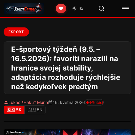
☀️
❤️
ESPORT
E-športový týždeň (9.5. –
16.5.2026): favoriti narazili na
hranice svojej stability,
adaptácia rozhoduje rýchlejšie
než kedykoľvek predtým
Lukáš *Haku* Murín
16. května 2026
Přečíst
🇸🇰 SK
🇬🇧 EN