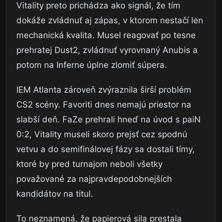
Vitality preto prichádza ako signál, že tím
dokáže zvládnuť aj zápas, v ktorom nestačí len
mechanická kvalita. Musel reagovať po tesne
prehratej Dust2, zvládnuť vyrovnaný Anubis a
potom na Inferne úplne zlomiť súpera.
IEM Atlanta zároveň zvýraznila širší problém
CS2 scény. Favoriti dnes nemajú priestor na
slabší deň. FaZe prehrali hneď na úvod s paiN
0:2, Vitality museli skoro prejsť cez spodnú
vetvu a do semifinálovej fázy sa dostali tímy,
ktoré by pred turnajom neboli všetky
považované za najpravdepodobnejších
kandidátov na titul.
To neznamená, že papierová sila prestala