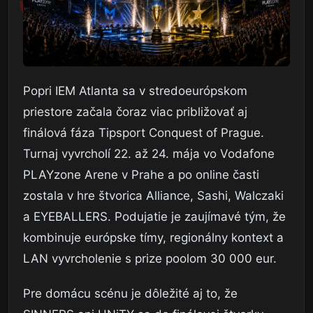
Popri IEM Atlanta sa v stredoeurópskom
priestore začala čoraz viac približovať aj
finálová fáza Tipsport Conquest of Prague.
Turnaj vyvrcholí 22. až 24. mája vo Vodafone
PLAYzone Arene v Prahe a po online časti
zostala v hre štvorica Alliance, Sashi, Walczaki
a EYEBALLERS. Podujatie je zaujímavé tým, že
kombinuje európske tímy, regionálny kontext a
LAN vyvrcholenie s prize poolom 30 000 eur.
Pre domácu scénu je dôležité aj to, že