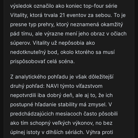
výsledok označilo ako koniec top-four série
Vitality, ktorá trvala 21 eventov za sebou. To je
presne typ prehry, ktorý neznamená okamžitý
pád tímu, ale výrazne mení jeho obraz v očiach
súperov. Vitality už nepôsobia ako
nedotknuteľný bod, okolo ktorého sa musí
prispôsobovať celá scéna.
Z analytického pohľadu je však dôležitejší
druhý pohľad: NAVI týmto víťazstvom
nepotvrdili iba dobrý deň, ale aj to, že ich
postupné hľadanie stability má zmysel. V
predchádzajúcich mesiacoch často pôsobili
ako tím schopný veľkých výkonov, no bez
úplnej istoty v dlhších sériách. Výhra proti