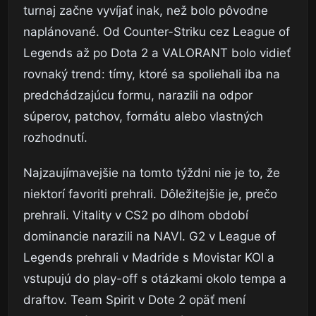
turnaj začne vyvíjať inak, než bolo pôvodne
naplánované. Od Counter-Striku cez League of
Legends až po Dota 2 a VALORANT bolo vidieť
rovnaký trend: tímy, ktoré sa spoliehali iba na
predchádzajúcu formu, narazili na odpor
súperov, patchov, formátu alebo vlastných
rozhodnutí.
Najzaujímavejšie na tomto týždni nie je to, že
niektorí favoriti prehrali. Dôležitejšie je, prečo
prehrali. Vitality v CS2 po dlhom období
dominancie narazili na NAVI. G2 v League of
Legends prehrali v Madride s Movistar KOI a
vstupujú do play-off s otázkami okolo tempa a
draftov. Team Spirit v Dote 2 opäť mení