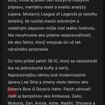
sloty, môže aj jeden deň oddychu ovplyvniť
prípravu, mentálny reset a kvalitu analýzy
súpera. Moderný League of Legends je natoľko
detailný, že rozdiel medzi sobotným a
nedeľným zápasom môže mať reálnu hodnotu.
Nie nevyhnutne ako priama nespravodlivosť,
ale ako faktor, ktorý vstupuje do už tak
náročného prostredia.
Do toho prišiel patch 26.10, ktorý sa nesústredil
iba na jednoduché buffy a nerfy.
Najvýraznejšou témou boli modernizačné
úpravy Lee Sina a zmeny okolo itemov ako
Doran’s Bow či Doran’s Helm. Patch zároveň
riešil aj šampiónov ako Ambessa, Galio,
Wukong, Zeri, Anivia, Ashe, Naafiri, Shyvana a