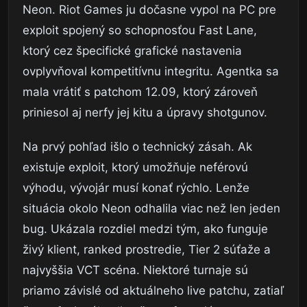
Neon. Riot Games ju dočasne vypol na PC pre
exploit spojený so schopnosťou Fast Lane,
ktorý cez špecifické grafické nastavenia
ovplyvňoval kompetitívnu integritu. Agentka sa
mala vrátiť s patchom 12.09, ktorý zároveň
priniesol aj nerfy jej kitu a úpravy shotgunov.
Na prvý pohľad išlo o technický zásah. Ak
existuje exploit, ktorý umožňuje neférovú
výhodu, vývojár musí konať rýchlo. Lenže
situácia okolo Neon odhalila viac než len jeden
bug. Ukázala rozdiel medzi tým, ako funguje
živý klient, ranked prostredie, Tier 2 súťaže a
najvyššia VCT scéna. Niektoré turnaje sú
priamo závislé od aktuálneho live patchu, zatiaľ