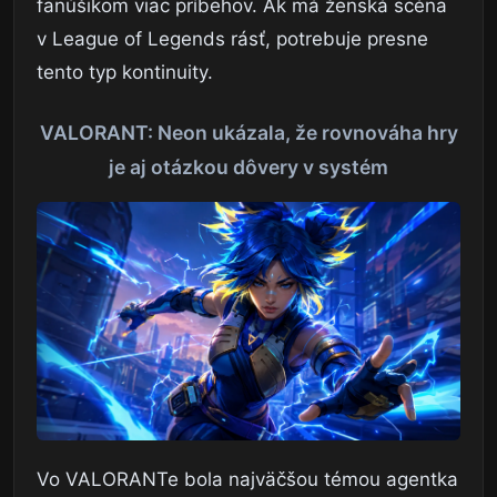
fanúšikom viac príbehov. Ak má ženská scéna
v League of Legends rásť, potrebuje presne
tento typ kontinuity.
VALORANT: Neon ukázala, že rovnováha hry
je aj otázkou dôvery v systém
Vo VALORANTe bola najväčšou témou agentka