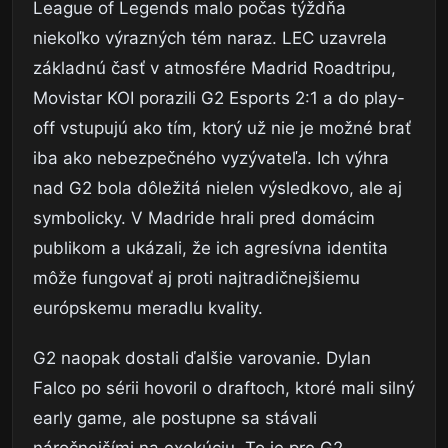
League of Legends malo počas týždňa
niekoľko výrazných tém naraz. LEC uzavrela
základnú časť v atmosfére Madrid Roadtripu,
Movistar KOI porazili G2 Esports 2:1 a do play-
off vstupujú ako tím, ktorý už nie je možné brať
iba ako nebezpečného vyzývateľa. Ich výhra
nad G2 bola dôležitá nielen výsledkovo, ale aj
symbolicky. V Madride hrali pred domácim
publikom a ukázali, že ich agresívna identita
môže fungovať aj proti najtradičnejšiemu
európskemu meradlu kvality.
G2 naopak dostali ďalšie varovanie. Dylan
Falco po sérii hovoril o draftoch, ktoré mali silný
early game, ale postupne sa stávali
náročnejšími na exekúciu. To je pre G2