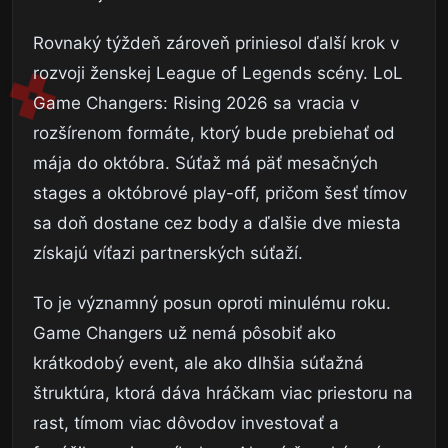
Rovnaký týždeň zároveň priniesol ďalší krok v
rozvoji ženskej League of Legends scény. LoL
Game Changers: Rising 2026 sa vracia v
rozšírenom formáte, ktorý bude prebiehať od
mája do októbra. Súťaž má päť mesačných
stages a októbrové play-off, pričom šesť tímov
sa doň dostane cez body a ďalšie dve miesta
získajú víťazi partnerských súťaží.
To je významný posun oproti minulému roku.
Game Changers už nemá pôsobiť ako
krátkodobý event, ale ako dlhšia súťažná
štruktúra, ktorá dáva hráčkam viac priestoru na
rast, tímom viac dôvodov investovať a