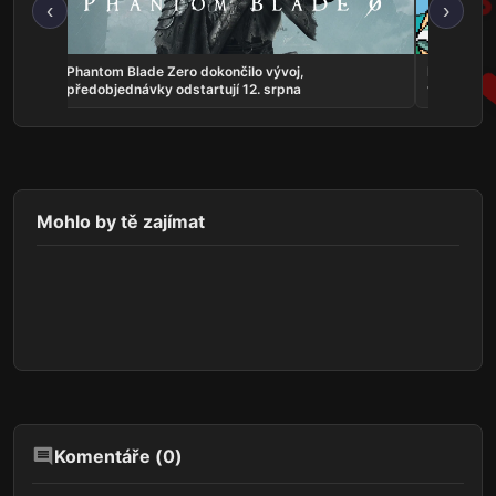
‹
›
 října
Phantom Blade Zero dokončilo vývoj,
Fields of 
předobjednávky odstartují 12. srpna
ve verzi 1.
Mohlo by tě zajímat
Komentáře (
0
)