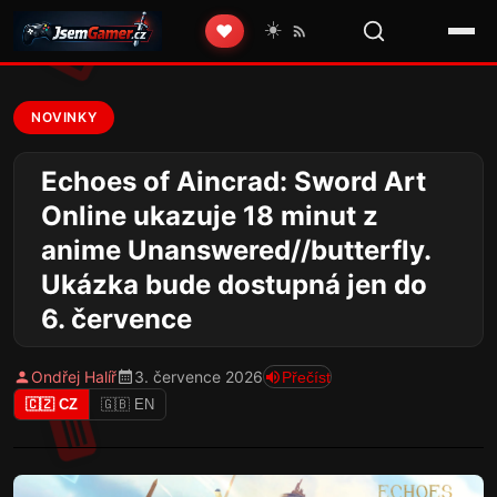
☀️
❤️
NOVINKY
Echoes of Aincrad: Sword Art
Online ukazuje 18 minut z
anime Unanswered//butterfly.
Ukázka bude dostupná jen do
6. července
Ondřej Halíř
3. července 2026
Přečíst
🇨🇿 CZ
🇬🇧 EN