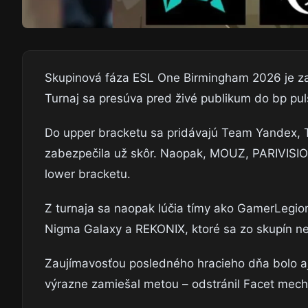
Skupinová fáza ESL One Birmingham 2026 je za
Turnaj sa presúva pred živé publikum do bp pul
Do upper bracketu sa pridávajú Team Yandex, T
zabezpečila už skôr. Naopak, MOUZ, PARIVISIO
lower bracketu.
Z turnaja sa naopak lúčia tímy ako GamerLegio
Nigma Galaxy a REKONIX, ktoré sa zo skupín ne
Zaujímavosťou posledného hracieho dňa bolo aj 
výrazne zamiešal metou – odstránil Facet mecha