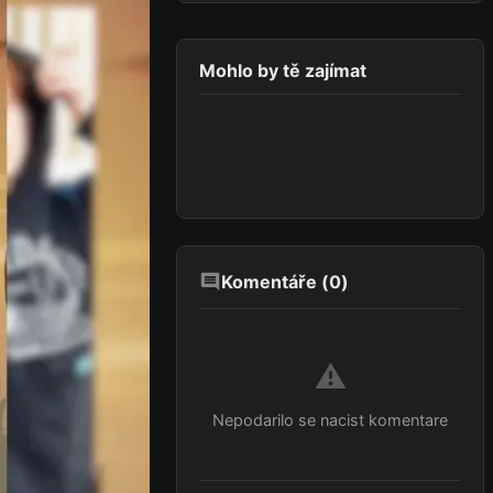
Mohlo by tě zajímat
Komentáře (
0
)
⚠️
Nepodarilo se nacist komentare