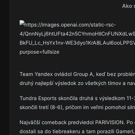
Ako s
Team Yandex ovládol Group A, keď bez problémo
druhý najlepší výsledok zo všetkých tímov a nav
Tundra Esports skončila druhá s výsledkom 11-
skončili tretí (8-6), pričom im veľmi pomohol siln
Najväčší comeback predviedol PARIVISION. Po d
dostali sa do tiebreakeru a tam porazili GamerL