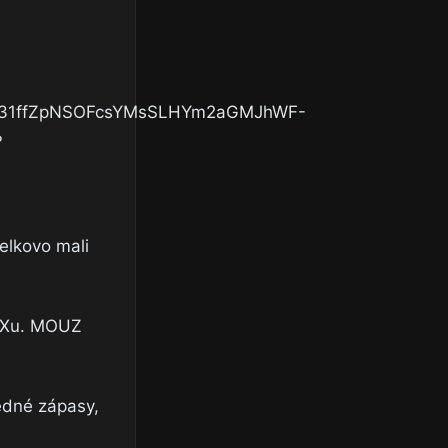
elkovo mali
NIXu. MOUZ
edné zápasy,