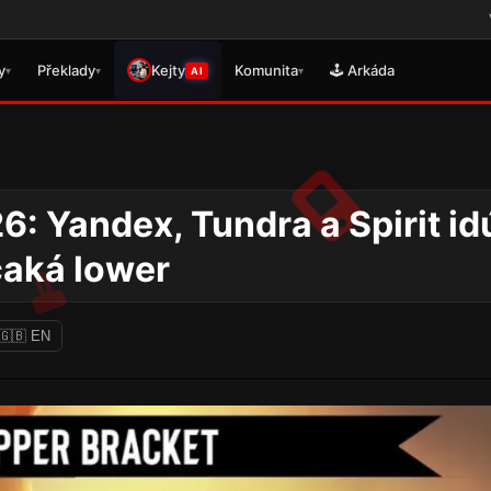
Věnujte prosím p
y
Překlady
Kejty
Komunita
🕹️ Arkáda
▾
▾
▾
AI
 Yandex, Tundra a Spirit id
čaká lower
🇬🇧 EN