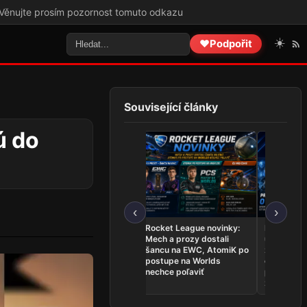
ozornost tomuto odkazu
☀️
❤️
Podpořit
Související články
ú do
‹
›
League of Legends
Rocket League novinky:
Najnovšie
novinky: Team Secret
Mech a prozy dostali
udalosti 26.
Whales sú na Worlds,
šancu na EWC, AtomiK po
zahrá o ti
Dardoch sa vracia a
postupe na Worlds
ovládli Ri
BoostGate dlhuje hráčom
nechce poľaviť
predstavil
zostavu