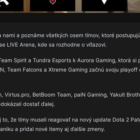
 nami a poznáme všetkých osem tímov, ktoré postupujú 
se LIVE Arena, kde sa rozhodne o víťazovi.
eam Spirit a Tundra Esports k Aurora Gaming, ktorá si 
N, Team Falcons a Xtreme Gaming začnú svoju playoff 
n, Virtus.pro, BetBoom Team, paiN Gaming, Yakult Broth
dokázali dostať ďalej.
to, že tímy museli reagovať na nový update Dota 2 Patc
niku a pridal nové itemy aj ďalšie zmeny.