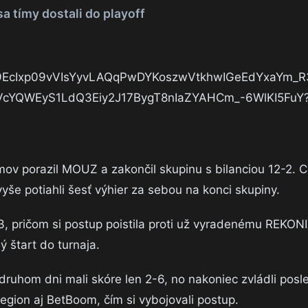
a tímy dostali do playoff
v porazil MOUZ a zakončil skupinu s bilanciou 12-2. C
yše potiahli šesť výhier za sebou na konci skupiny.
3, pričom si postup poistila proti už vyradenému REKO
ý štart do turnaja.
ruhom dni mali skóre len 2-6, no nakoniec zvládli posl
egion aj BetBoom, čím si vybojovali postup.