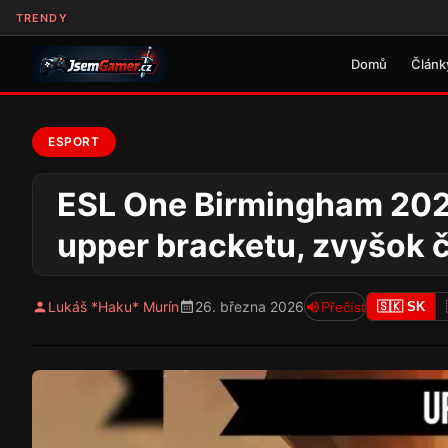
TRENDY
Domů
Článk
ESPORT
ESL One Birmingham 2026:
upper bracketu, zvyšok 
Lukáš *Haku* Murín
26. března 2026
Přečíst
🇸🇰 SK