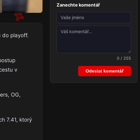
Zanechte komentář
do playoff.
0 / 255
postup
cestu v
Odeslat komentář
ers, OG,
h 7.41, ktorý