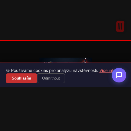
🍪 Používáme cookies pro analýzu návštěvnosti.
Více info
Souhlasím
Odmítnout
Váš průvodce světem videoher. Novinky, recenze a česko-
slovenské překlady her.
Naši partneři