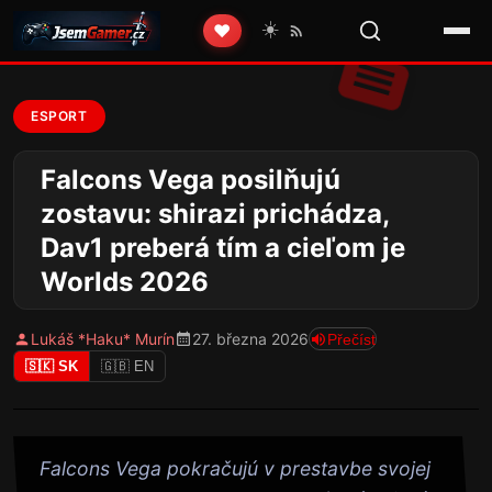
☀️
❤️
ESPORT
Falcons Vega posilňujú
zostavu: shirazi prichádza,
Dav1 preberá tím a cieľom je
Worlds 2026
Lukáš *Haku* Murín
27. března 2026
Přečíst
🇸🇰 SK
🇬🇧 EN
Falcons Vega pokračujú v prestavbe svojej