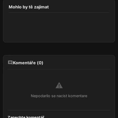
Mohlo by tě zajímat
Komentáře (
0
)
⚠️
Nepodarilo se nacist komentare
Zanechte komentář