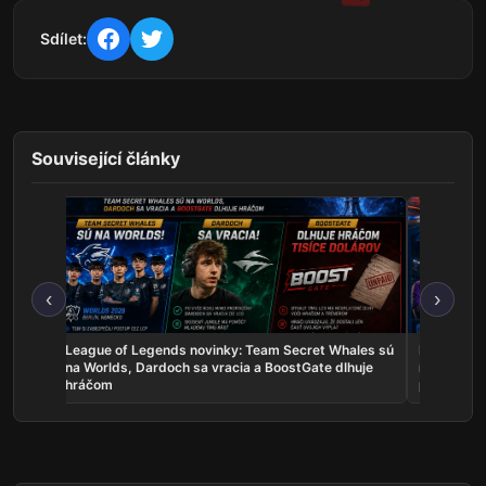
Sdílet:
Související články
‹
›
skal
League of Legends novinky: Team Secret Whales sú
Rocket Lea
a žije
na Worlds, Dardoch sa vracia a BoostGate dlhuje
na EWC, A
hráčom
poľaviť