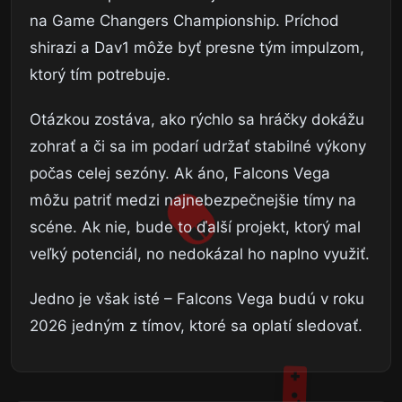
na Game Changers Championship. Príchod
shirazi a Dav1 môže byť presne tým impulzom,
ktorý tím potrebuje.
Otázkou zostáva, ako rýchlo sa hráčky dokážu
zohrať a či sa im podarí udržať stabilné výkony
počas celej sezóny. Ak áno, Falcons Vega
môžu patriť medzi najnebezpečnejšie tímy na
scéne. Ak nie, bude to ďalší projekt, ktorý mal
veľký potenciál, no nedokázal ho naplno využiť.
Jedno je však isté – Falcons Vega budú v roku
2026 jedným z tímov, ktoré sa oplatí sledovať.