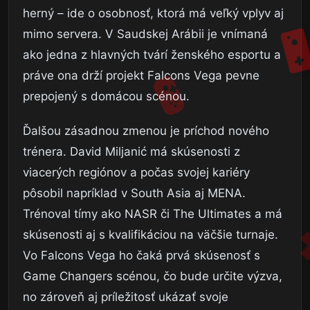
herný – ide o osobnosť, ktorá má veľký vplyv aj
mimo servera. V Saudskej Arábii je vnímaná
ako jedna z hlavných tvárí ženského esportu a
práve ona drží projekt Falcons Vega pevne
prepojený s domácou scénou.
Ďalšou zásadnou zmenou je príchod nového
trénera. David Miljanić má skúsenosti z
viacerých regiónov a počas svojej kariéry
pôsobil napríklad v South Asia aj MENA.
Trénoval tímy ako NASR či The Ultimates a má
skúsenosti aj s kvalifikáciou na väčšie turnaje.
Vo Falcons Vega ho čaká prvá skúsenosť s
Game Changers scénou, čo bude určite výzva,
no zároveň aj príležitosť ukázať svoje