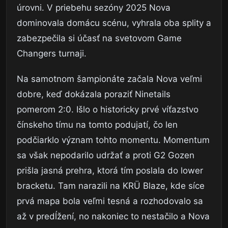
úrovni. V priebehu sezóny 2025 Nova
dominovala domácu scénu, vyhrala oba splity a
zabezpečila si účasť na svetovom Game
Changers turnaji.
Na samotnom šampionáte začala Nova veľmi
dobre, keď dokázala poraziť Ninetails
pomerom 2:0. Išlo o historicky prvé víťazstvo
čínskeho tímu na tomto podujatí, čo len
podčiarklo význam tohto momentu. Momentum
sa však nepodarilo udržať a proti G2 Gozen
prišla jasná prehra, ktorá tím poslala do lower
bracketu. Tam narazili na KRÜ Blaze, kde síce
prvá mapa bola veľmi tesná a rozhodovalo sa
až v predĺžení, no nakoniec to nestačilo a Nova