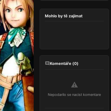
Mohlo by tě zajímat
Komentáře (
0
)
⚠️
Nepodarilo se nacist komentare