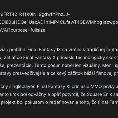
ac prehĺbil. Final Fantasy IX sa vrátilo k tradičnej fanta
, zatiaľ čo Final Fantasy X prinieslo technologický sko
ej prezentácie. Tento posun nebol len vizuálny. Menil
stavy presvedčivejšie a celkový zážitok bližší filmovej pr
ičný singleplayer. Final Fantasy XI prinieslo MMO prvky 
ento krok bol odvážny a opäť potvrdil, že Square Enix s
rojekt bol pokusom o redefinovanie toho, čo Final Fan