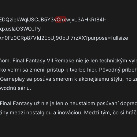
ňom. Final Fantasy VII Remake nie je len technickým vy
 ako veľmi sa zmenil prístup k tvorbe hier. Pôvodný príbeh
Gameplay sa posúva smerom k akčnejšiemu štýlu, no zá
ôvodnú sériu.
Final Fantasy už nie je len o neustálom posúvaní dopred
áhy medzi nostalgiou a inováciou. Medzi tým, čo si hráč