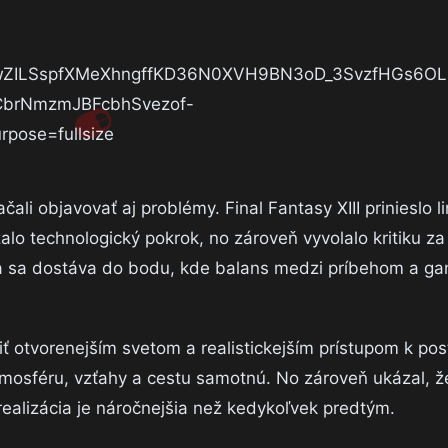
li objavovať aj problémy. Final Fantasy XIII prinieslo li
ázalo technologický pokrok, no zároveň vyvolalo kritiku
ia sa dostáva do bodu, kde balans medzi príbehom a 
iť otvorenejším svetom a realistickejším prístupom k po
tmosféru, vzťahy a cestu samotnú. No zároveň ukázal, že
 realizácia je náročnejšia než kedykoľvek predtým.