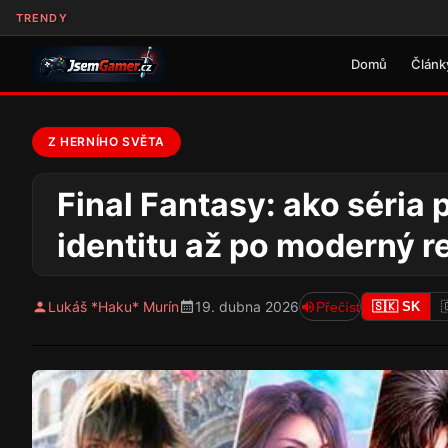
TRENDY
Domů
Článk
Z HERNÍHO SVĚTA
Final Fantasy: ako séria
identitu až po moderný 
Lukáš *Haku* Murín
19. dubna 2026
Přečíst
🇸🇰 SK
