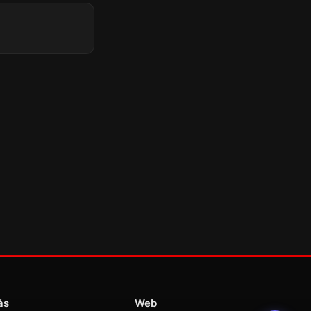
ás
Web