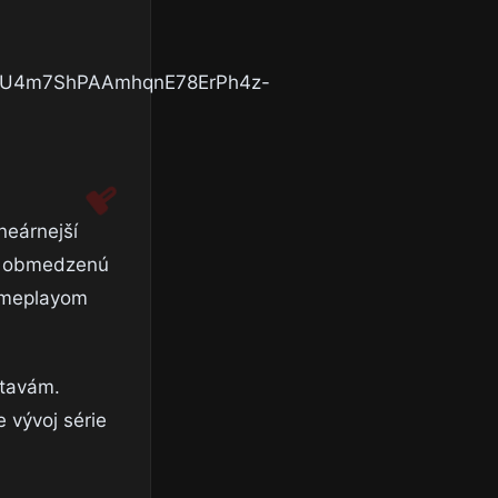
neárnejší
 za obmedzenú
gameplayom
stavám.
 vývoj série