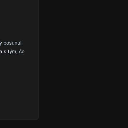
dý posunul
a s tým, čo