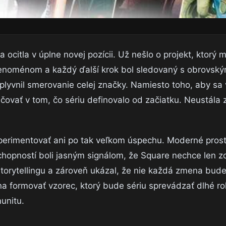
ocitla v úplne novej pozícii. Už nešlo o projekt, ktorý 
fenoménom a každý ďalší krok bol sledovaný s obrovský
yvnil smerovanie celej značky. Namiesto toho, aby sa 
račovať v tom, čo sériu definovalo od začiatku. Neustála
experimentovať ani po tak veľkom úspechu. Moderné prost
schopností boli jasným signálom, že Square nechce len 
 storytellingu a zároveň ukázal, že nie každá zmena bud
čína formovať vzorec, ktorý bude sériu sprevádzať dlhé r
munitu.