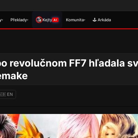
Věnujte prosí
y
Překlady
Kejty
Komunita
🕹️ Arkáda
▾
▾
▾
AI
 po revolučnom FF7 hľadala s
remake
🇧 EN