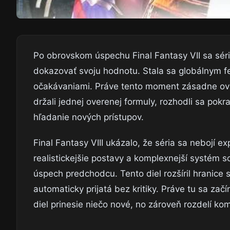
Po obrovskom úspechu Final Fantasy VII sa séria 
dokazovať svoju hodnotu. Stala sa globálnym 
očakávaniami. Práve tento moment zásadne ovpl
držali jednej overenej formuly, rozhodli sa pok
hľadanie nových prístupov.
Final Fantasy VIII ukázalo, že séria sa nebojí 
realistickejšie postavy a komplexnejší systém 
úspech predchodcu. Tento diel rozšíril hranice
automaticky prijatá bez kritiky. Práve tu sa za
diel prinesie niečo nové, no zároveň rozdelí ko