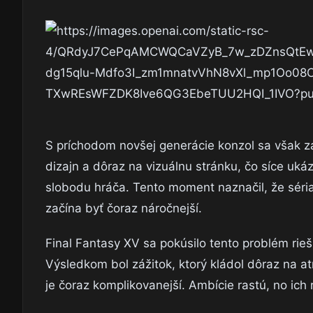
S príchodom novšej generácie konzol sa však zača
dizajn a dôraz na vizuálnu stránku, čo síce uk
slobodu hráča. Tento moment naznačil, že sér
začína byť čoraz náročnejší.
Final Fantasy XV sa pokúsilo tento problém rieš
Výsledkom bol zážitok, ktorý kládol dôraz na a
je čoraz komplikovanejší. Ambície rastú, no ich