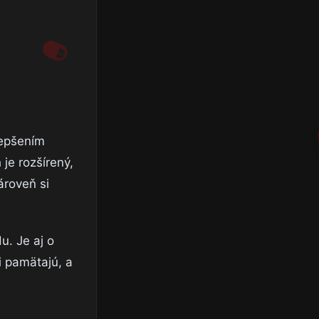
lepšením
 je rozšírený,
roveň si
u. Je aj o
i pamätajú, a