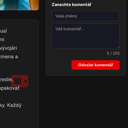
Zanechte komentář
musí
mi
vývojári
0 / 255
 zmena a
Odeslat komentář
redie,
zopakovať
e
oky. Každý