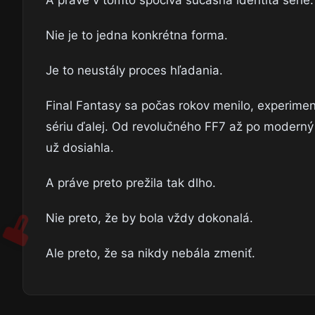
A práve v tomto spočíva súčasná identita série.
Nie je to jedna konkrétna forma.
Je to neustály proces hľadania.
Final Fantasy sa počas rokov menilo, experimen
sériu ďalej. Od revolučného FF7 až po moderný 
už dosiahla.
A práve preto prežila tak dlho.
Nie preto, že by bola vždy dokonalá.
Ale preto, že sa nikdy nebála zmeniť.