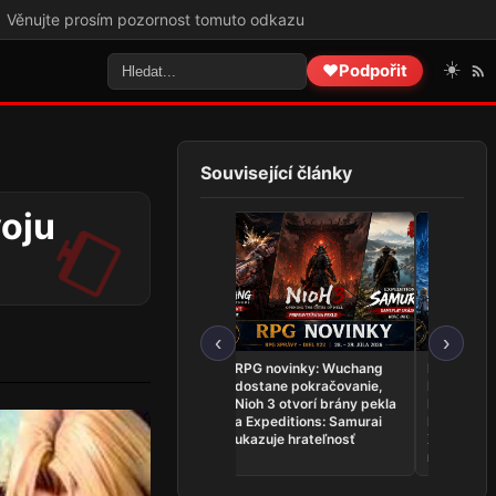
m pozornost tomuto odkazu
☀️
❤️
Podpořit
Související články
voju
‹
›
RPG novinky: Genshin
RPG novinky: Wuchang
RPG novink
Impact otvára
dostane pokračovanie,
Fantasy XI
Snezhnayu, The Expanse
Nioh 3 otvorí brány pekla
Evercold,
rozvíja posádku a
a Expeditions: Samurai
Monsters r
Crymelight ponúka demo
ukazuje hrateľnosť
Xenoblade 
mieri na S