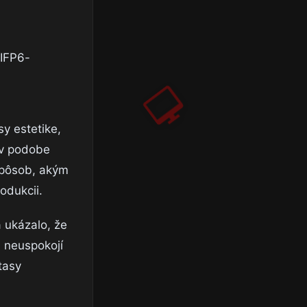
sy estetike,
k v podobe
 spôsob, akým
odukcii.
a ukázalo, že
a neuspokojí
tasy