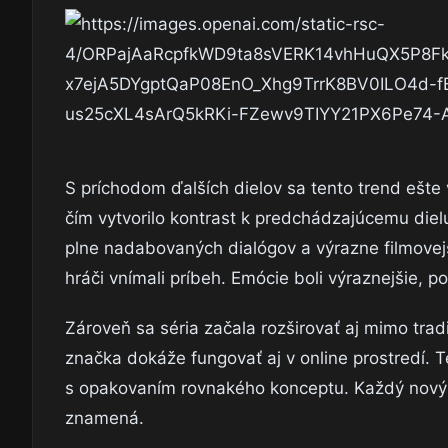
S príchodom ďalších dielov sa tento trend ešte vi
čím vytvorilo kontrast k predchádzajúcemu dielu
plne nadabovaných dialógov a výrazne filmovejš
hráči vnímali príbeh. Emócie boli výraznejšie, po
Zároveň sa séria začala rozširovať aj mimo trad
značka dokáže fungovať aj v online prostredí. T
s opakovaním rovnakého konceptu. Každý nový p
znamená.