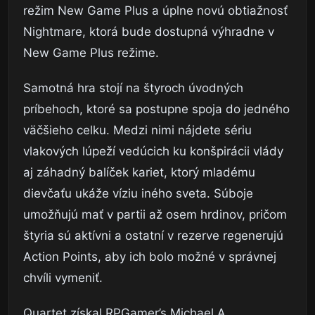
režim New Game Plus a úplne novú obtiažnosť
Nightmare, ktorá bude dostupná výhradne v
New Game Plus režime.
Samotná hra stojí na štyroch úvodných
príbehoch, ktoré sa postupne spoja do jedného
väčšieho celku. Medzi nimi nájdete sériu
vlakových lúpeží vedúcich ku konšpirácii vlády
aj záhadný balíček kariet, ktorý mladému
dievčaťu ukáže víziu iného sveta. Súboje
umožňujú mať v partii až osem hrdinov, pričom
štyria sú aktívni a ostatní v rezerve regenerujú
Action Points, aby ich bolo možné v správnej
chvíli vymeniť.
Quartet získal RPGamer’s Michael A.