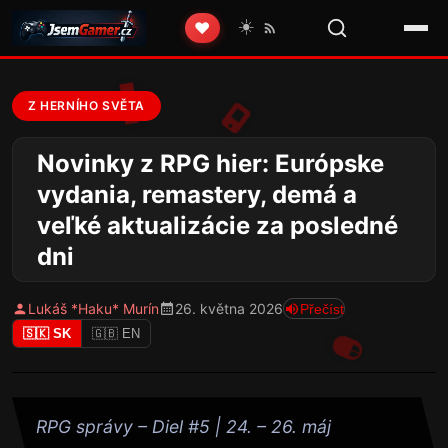
☀️
❤️
Z HERNÍHO SVĚTA
Novinky z RPG hier: Európske
vydania, remastery, demá a
veľké aktualizácie za posledné
dni
Lukáš *Haku* Murín
26. května 2026
Přečíst
🇸🇰 SK
🇬🇧 EN
RPG správy – Diel #5 | 24. – 26. máj