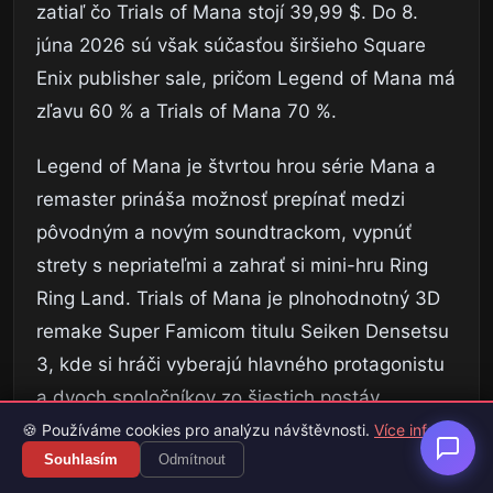
zatiaľ čo Trials of Mana stojí 39,99 $. Do 8.
júna 2026 sú však súčasťou širšieho Square
Enix publisher sale, pričom Legend of Mana má
zľavu 60 % a Trials of Mana 70 %.
Legend of Mana je štvrtou hrou série Mana a
remaster prináša možnosť prepínať medzi
pôvodným a novým soundtrackom, vypnúť
strety s nepriateľmi a zahrať si mini-hru Ring
Ring Land. Trials of Mana je plnohodnotný 3D
remake Super Famicom titulu Seiken Densetsu
3, kde si hráči vyberajú hlavného protagonistu
a dvoch spoločníkov zo šiestich postáv.
Remake obsahuje aj dodatočnú post-game
🍪 Používáme cookies pro analýzu návštěvnosti.
Více info
Souhlasím
Odmítnout
kapitolu s novými triedami.