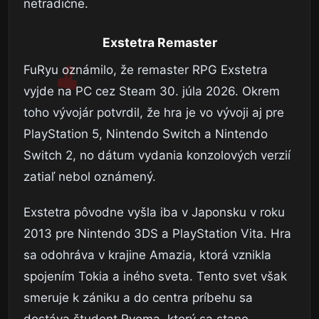
netradične.
Exstetra Remaster
FuRyu oznámilo, že remaster RPG Exstetra
vyjde na PC cez Steam 30. júla 2026. Okrem
toho vývojár potvrdil, že hra je vo vývoji aj pre
PlayStation 5, Nintendo Switch a Nintendo
Switch 2, no dátum vydania konzolových verzií
zatiaľ nebol oznámený.
Exstetra pôvodne vyšla iba v Japonsku v roku
2013 pre Nintendo 3DS a PlayStation Vita. Hra
sa odohráva v krajine Amazia, ktorá vznikla
spojením Tokia a iného sveta. Tento svet však
smeruje k zániku a do centra príbehu sa
dostáva študent Ryoma, ktorý sa stane