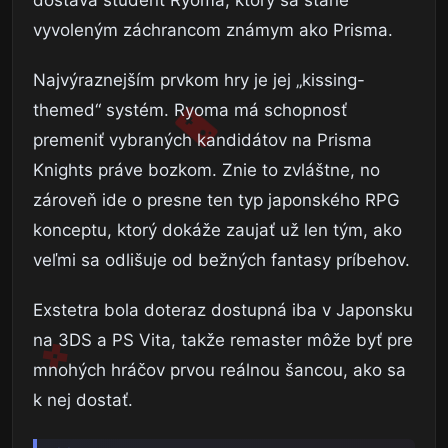
vyvoleným záchrancom známym ako Prisma.
Najvýraznejším prvkom hry je jej „kissing-
themed“ systém. Ryoma má schopnosť
premeniť vybraných kandidátov na Prisma
Knights práve bozkom. Znie to zvláštne, no
zároveň ide o presne ten typ japonského RPG
konceptu, ktorý dokáže zaujať už len tým, ako
veľmi sa odlišuje od bežných fantasy príbehov.
Exstetra bola doteraz dostupná iba v Japonsku
na 3DS a PS Vita, takže remaster môže byť pre
mnohých hráčov prvou reálnou šancou, ako sa
k nej dostať.