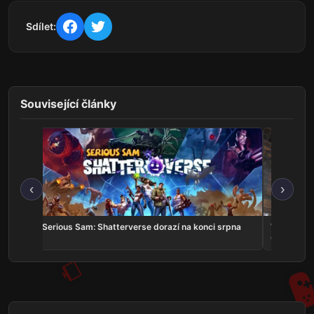
Sdílet:
Související články
‹
›
v
Serious Sam: Shatterverse dorazí na konci srpna
Whitestrak
Online v k