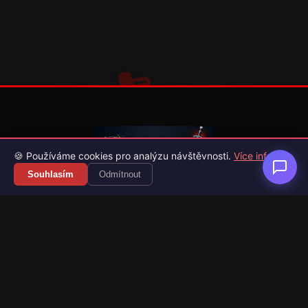
🍪 Používáme cookies pro analýzu návštěvnosti.
Více info
Souhlasím
Odmítnout
Váš průvodce světem videoher. Novinky, recenze a česko-
slovenské překlady her.
Naši partneři
Kategorie