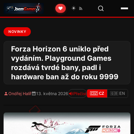
☀️
❤️
NOVINKY
Forza Horizon 6 uniklo před
vydáním. Playground Games
rozdává tvrdé bany, padl i
hardware ban až do roku 9999
Ondřej Halíř
13. května 2026
Přečíst
🇨🇿 CZ
🇬🇧 EN