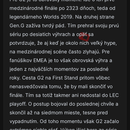
medzinárodné finále po 2323 dňoch, teda od
legendárneho Worlds 2019. Na druhej strane
Gen.G zažíva tvrdý pád. Tím prehral svoju prvú
sériu po desiatich výhrach a opäť sa
potvrdzuje, že aj keď je okolo nich veľký hype,
na medzinárodnej scéne často zlyhajú. Pre
fanúšikov EMEA je to však obrovská výhra a
jeden z najväčších momentov za posledné
roky. Cesta G2 na First Stand pritom vôbec
nenasvedčovala tomu, že by mali skončiť vo
finále. Tím sa totiž takmer ani nedostal do LEC
playoff. O postup bojoval do poslednej chvíle a
skončil až na siedmom mieste, tesne pred
vypadnutím. Od toho momentu však G2 začalo
extrémne rýchlo rásť. Výkon išiel hore zo série