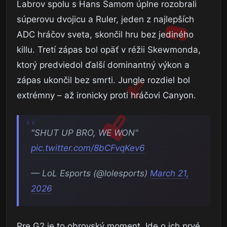
Labrov spolu s Hans Samom úplne rozobrali
súperovu dvojicu a Ruler, jeden z najlepších
ADC hráčov sveta, skončil hru bez jediného
killu. Tretí zápas bol opäť v réžii Skewmonda,
ktorý predviedol ďalší dominantný výkon a
zápas ukončil bez smrti. Jungle rozdiel bol
extrémny – až ironicky proti hráčovi Canyon.
"SHUT UP BRO, WE WON"
pic.twitter.com/8bCFvqKev6
— LoL Esports (@lolesports)
March 21,
2026
Pre G2 je to obrovský moment. Ide o ich prvé