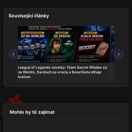
Související články
‹
›
skal
League of Legends novinky: Team Secret Whales sú
Rocket Lea
a žije
na Worlds, Dardoch sa vracia a BoostGate dlhuje
na EWC, A
hráčom
poľaviť
Mohlo by tě zajímat