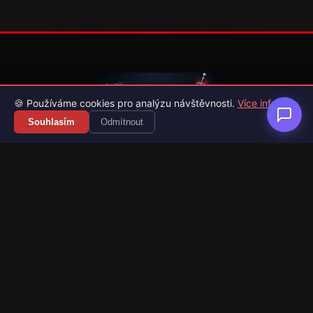
🍪 Používáme cookies pro analýzu návštěvnosti.
Více info
Souhlasím
Odmítnout
Váš průvodce světem videoher. Novinky, recenze a česko-
slovenské překlady her.
Naši partneři
Kategorie
Novinky
Recenze