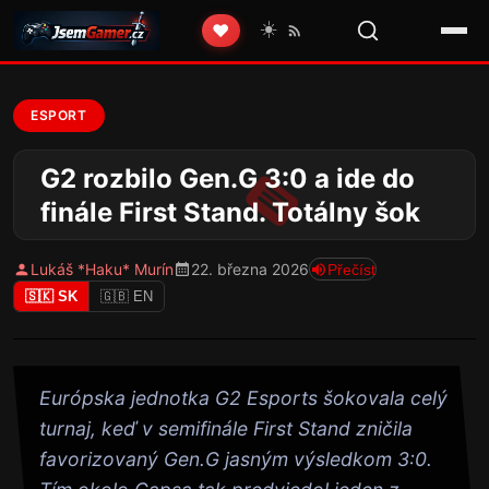
☀️
❤️
ESPORT
G2 rozbilo Gen.G 3:0 a ide do
finále First Stand. Totálny šok
Lukáš *Haku* Murín
22. března 2026
Přečíst
🇸🇰 SK
🇬🇧 EN
Európska jednotka G2 Esports šokovala celý
turnaj, keď v semifinále First Stand zničila
favorizovaný Gen.G jasným výsledkom 3:0.