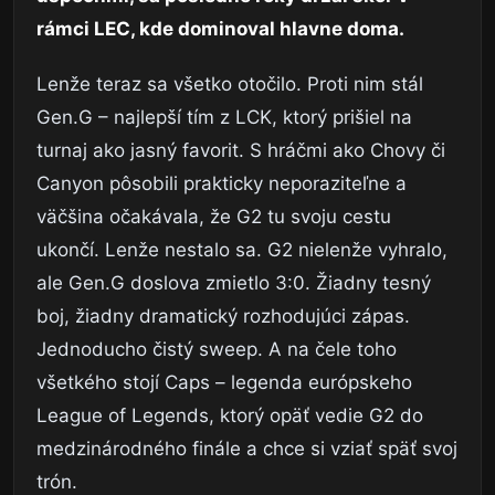
rámci LEC, kde dominoval hlavne doma.
Lenže teraz sa všetko otočilo. Proti nim stál
Gen.G – najlepší tím z LCK, ktorý prišiel na
turnaj ako jasný favorit. S hráčmi ako Chovy či
Canyon pôsobili prakticky neporaziteľne a
väčšina očakávala, že G2 tu svoju cestu
ukončí. Lenže nestalo sa. G2 nielenže vyhralo,
ale Gen.G doslova zmietlo 3:0. Žiadny tesný
boj, žiadny dramatický rozhodujúci zápas.
Jednoducho čistý sweep. A na čele toho
všetkého stojí Caps – legenda európskeho
League of Legends, ktorý opäť vedie G2 do
medzinárodného finále a chce si vziať späť svoj
trón.