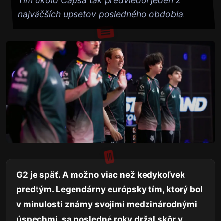
Tím okolo Capsa tak predviedol jeden z
najväčších upsetov posledného obdobia.
G2 je späť. A možno viac než kedykoľvek
predtým. Legendárny európsky tím, ktorý bol
v minulosti známy svojimi medzinárodnými
úspechmi, sa posledné roky držal skôr v