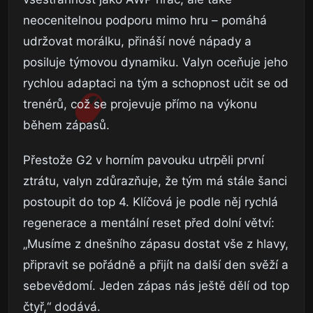
neocenitelnou podporu mimo hru – pomáhá
udržovat morálku, přináší nové nápady a
posiluje týmovou dynamiku. Valyn oceňuje jeho
rychlou adaptaci na tým a schopnost učit se od
trenérů, což se projevuje přímo na výkonu
během zápasů.
Přestože G2 v horním pavouku utrpěli první
ztrátu, valyn zdůrazňuje, že tým má stále šanci
postoupit do top 4. Klíčová je podle něj rychlá
regenerace a mentální reset před dolní větví:
„Musíme z dnešního zápasu dostat vše z hlavy,
připravit se pořádně a přijít na další den svěží a
sebevědomí. Jeden zápas nás ještě dělí od top
čtyř,“ dodává.