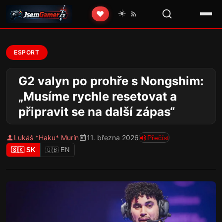
☀️
❤️
ESPORT
G2 valyn po prohře s Nongshim:
„Musíme rychle resetovat a
připravit se na další zápas“
Lukáš *Haku* Murín
11. března 2026
Přečíst
🇸🇰 SK
🇬🇧 EN