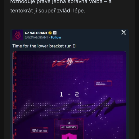
rozhoduje právě jedna správná volba – a
tentokrát ji soupeř zvládl lépe.