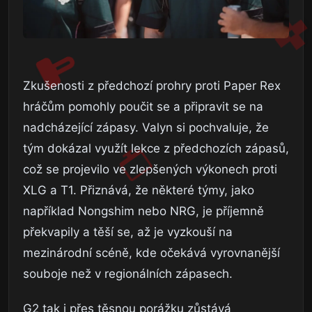
Zkušenosti z předchozí prohry proti Paper Rex
hráčům pomohly poučit se a připravit se na
nadcházející zápasy. Valyn si pochvaluje, že
tým dokázal využít lekce z předchozích zápasů,
což se projevilo ve zlepšených výkonech proti
XLG a T1. Přiznává, že některé týmy, jako
například Nongshim nebo NRG, je příjemně
překvapily a těší se, až je vyzkouší na
mezinárodní scéně, kde očekává vyrovnanější
souboje než v regionálních zápasech.
G2 tak i přes těsnou porážku zůstává