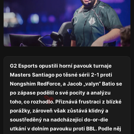
G2 Esports opustili horní pavouk turnaje
Masters Santiago po těsné sérii 2-1 proti
Nongshim RedForce, a Jacob „valyn“ Batio se
po zápase podělil o své pocity a analýzu
toho, co rozhodlo. Přiznává frustraci z blízké
porážky, zároveň však zůstává klidný a
soustředěný na nadcházející do-or-die
utkání v dolním pavouku proti BBL. Podle něj