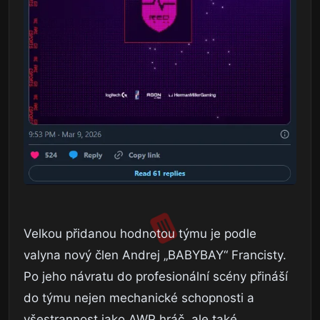
Velkou přidanou hodnotou týmu je podle
valyna nový člen Andrej „BABYBAY“ Francisty.
Po jeho návratu do profesionální scény přináší
do týmu nejen mechanické schopnosti a
všestrannost jako AWP hráč, ale také