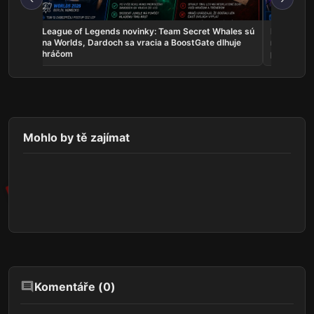
skal
League of Legends novinky: Team Secret Whales sú
Rocket Lea
a žije
na Worlds, Dardoch sa vracia a BoostGate dlhuje
na EWC, A
hráčom
poľaviť
Mohlo by tě zajímat
Komentáře (
0
)