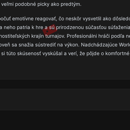
e veľmi podobné picky ako predtým.
očuť emotívne reagovať, čo neskôr vysvetlil ako dôsledo
dľa neho patria k hre a sú prirodzenou súčasťou súťaženi
 hostiteľských krajín turnajov. Profesionálni hráči podľa 
roveň sa snažia sústrediť na výkon. Nadchádzajúce Wor
 si túto skúsenosť vyskúšal a verí, že pôjde o komfortn