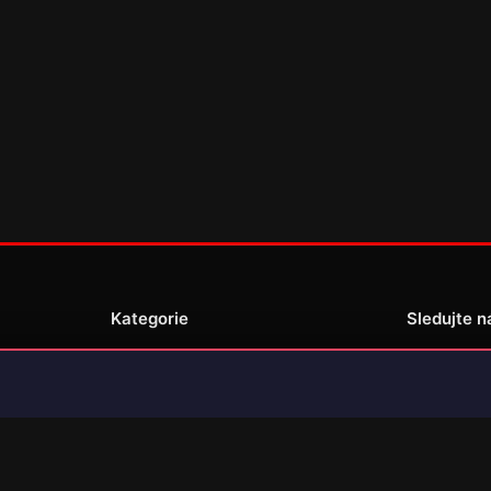
Kategorie
Sledujte n
Novinky
Recenze
enské
Překlady her