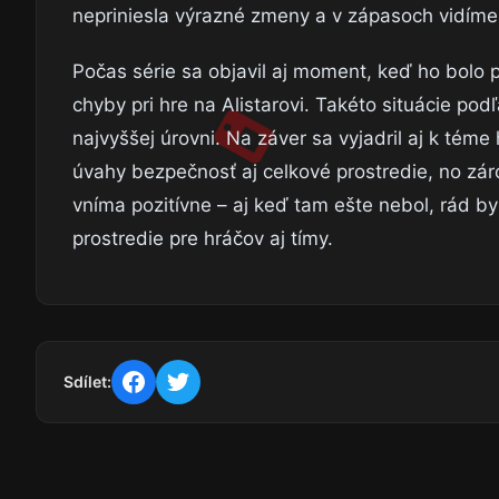
nepriniesla výrazné zmeny a v zápasoch vidím
Počas série sa objavil aj moment, keď ho bolo p
chyby pri hre na Alistarovi. Takéto situácie po
najvyššej úrovni. Na záver sa vyjadril aj k téme
úvahy bezpečnosť aj celkové prostredie, no zá
vníma pozitívne – aj keď tam ešte nebol, rád by
prostredie pre hráčov aj tímy.
Sdílet: