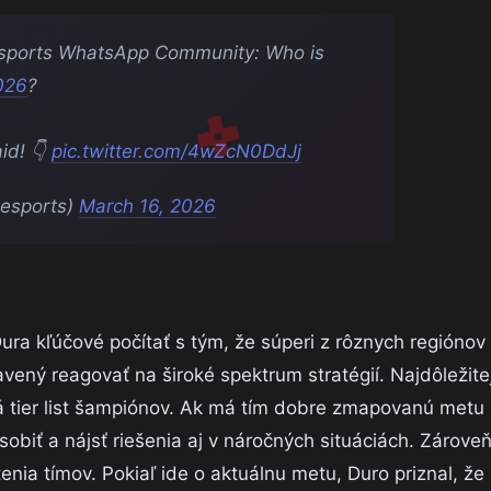
sports WhatsApp Community: Who is
026
?
id! 👇
pic.twitter.com/4wZcN0DdJj
lesports)
March 16, 2026
ura kľúčové počítať s tým, že súperi z rôznych regiónov
ravený reagovať na široké spektrum stratégií. Najdôležite
 tier list šampiónov. Ak má tím dobre zmapovanú metu a
ôsobiť a nájsť riešenia aj v náročných situáciách. Zároveň
enia tímov. Pokiaľ ide o aktuálnu metu, Duro priznal, že 