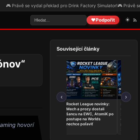
ě se vydal překlad pro Drink Factory Simulator!
🎮 Právě se vydal př
☀️
❤️
Podpořit
Související články
iónov“
‹
›
League of Legends
Rocket League novinky:
Najnovšie
novinky: Team Secret
Mech a prozy dostali
udalosti 26.
Whales sú na Worlds,
šancu na EWC, AtomiK po
zahrá o ti
Dardoch sa vracia a
postupe na Worlds
ovládli Ri
BoostGate dlhuje hráčom
nechce poľaviť
predstavil
Gaming hovorí
zostavu