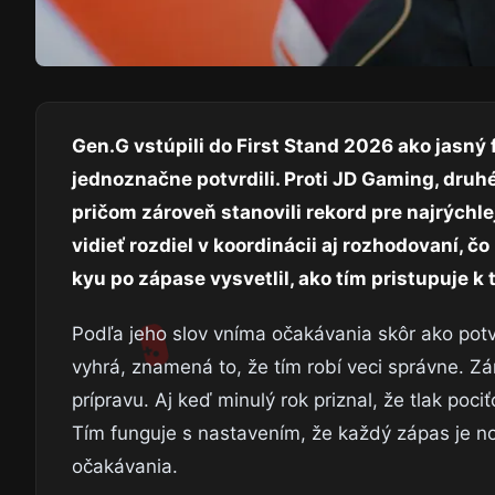
Gen.G vstúpili do First Stand 2026 ako jasný
jednoznačne potvrdili. Proti JD Gaming, druh
pričom zároveň stanovili rekord pre najrýchl
vidieť rozdiel v koordinácii aj rozhodovaní, č
kyu po zápase vysvetlil, ako tím pristupuje k
Podľa jeho slov vníma očakávania skôr ako potvr
vyhrá, znamená to, že tím robí veci správne. Z
prípravu. Aj keď minulý rok priznal, že tlak poc
Tím funguje s nastavením, že každý zápas je no
očakávania.