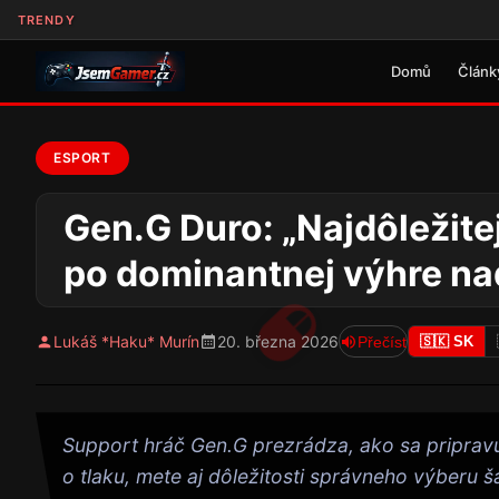
TRENDY
Domů
Článk
ESPORT
Gen.G Duro: „Najdôležitej
po dominantnej výhre n
Lukáš *Haku* Murín
20. března 2026
Přečíst
🇸🇰 SK
Support hráč Gen.G prezrádza, ako sa pripravu
o tlaku, mete aj dôležitosti správneho výberu 