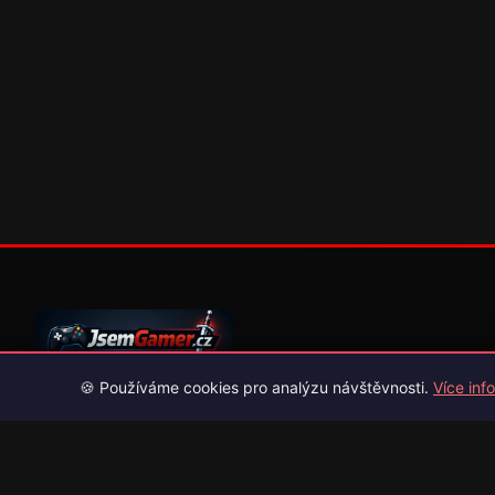
🍪 Používáme cookies pro analýzu návštěvnosti.
Více info
Váš průvodce světem videoher. Novinky, recenze a česko-slov
překlady her.
Naši partneři