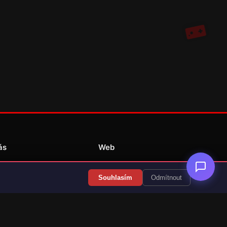
ás
Web
Redakce
Souhlasím
Odmítnout
Překlady her
Kontakt
💝 Podpořit provoz
RSS Články