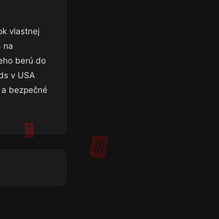
k vlastnej
a na
neho berú do
lds v USA
é a bezpečné