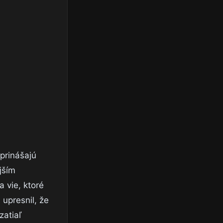
 prinášajú
jším
 vie, ktoré
 upresnil, že
zatiaľ