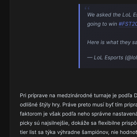
We asked the LoL E
going to win
#FST2
Here is what they sa
— LoL Esports (@lo
Pri príprave na medzinárodné turnaje je podľa D
odlišné štýly hry. Práve preto musí byť tím prip
faktorom je však podľa neho správne nastavená
picky sú najsilnejšie, dokáže sa flexibilne prisp
tier list sa týka výhradne šampiónov, nie hodnot