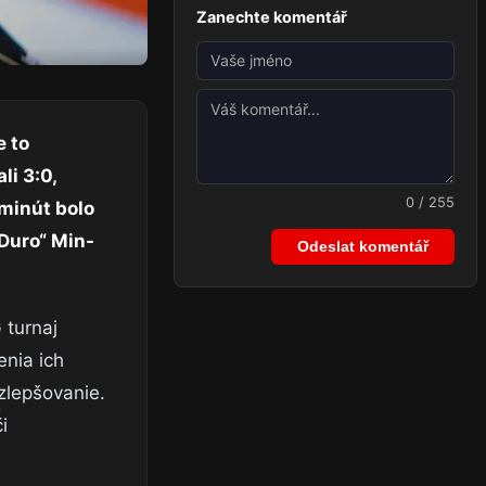
Zanechte komentář
e to
li 3:0,
0 / 255
 minút bolo
„Duro“ Min-
Odeslat komentář
 turnaj
enia ich
 zlepšovanie.
i