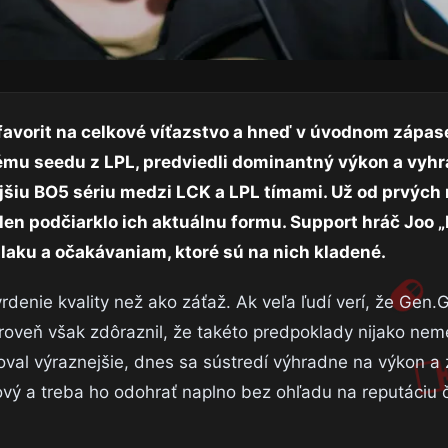
 favorit na celkové víťazstvo a hneď v úvodnom zápas
ému seedu z LPL, predviedli dominantný výkon a vyhra
ejšiu BO5 sériu medzi LCK a LPL tímami. Už od prvých
o len podčiarklo ich aktuálnu formu. Support hráč Joo 
 tlaku a očakávaniam, ktoré sú na nich kladené.
denie kvality než ako záťaž. Ak veľa ľudí verí, že Gen.G
ároveň však zdôraznil, že takéto predpoklady nijako nem
iťoval výraznejšie, dnes sa sústredí výhradne na výkon a
vý a treba ho odohrať naplno bez ohľadu na reputáciu č