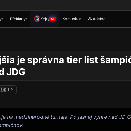
🎮 Práv
y
Překlady
Kejty
Komunita
🕹️ Arkáda
▾
▾
▾
AI
šia je správna tier list šamp
ad JDG
🇬🇧 EN
je na medzinárodné turnaje. Po jasnej výhre nad JD 
šampiónov.