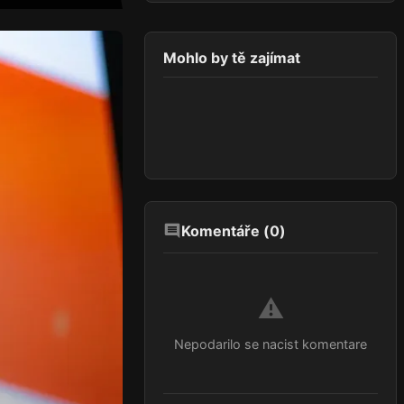
Mohlo by tě zajímat
Komentáře (
0
)
⚠️
Nepodarilo se nacist komentare