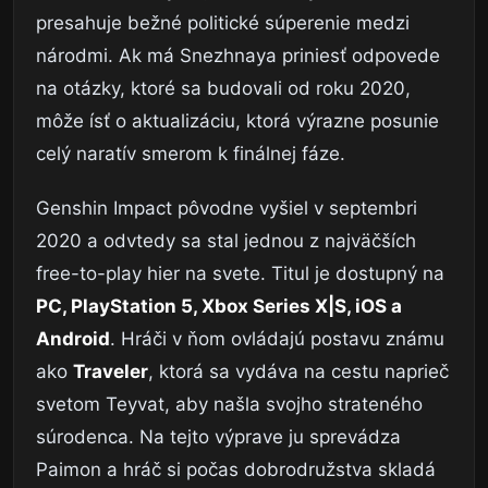
presahuje bežné politické súperenie medzi
národmi. Ak má Snezhnaya priniesť odpovede
na otázky, ktoré sa budovali od roku 2020,
môže ísť o aktualizáciu, ktorá výrazne posunie
celý naratív smerom k finálnej fáze.
Genshin Impact pôvodne vyšiel v septembri
2020 a odvtedy sa stal jednou z najväčších
free-to-play hier na svete. Titul je dostupný na
PC, PlayStation 5, Xbox Series X|S, iOS a
Android
. Hráči v ňom ovládajú postavu známu
ako
Traveler
, ktorá sa vydáva na cestu naprieč
svetom Teyvat, aby našla svojho strateného
súrodenca. Na tejto výprave ju sprevádza
Paimon a hráč si počas dobrodružstva skladá