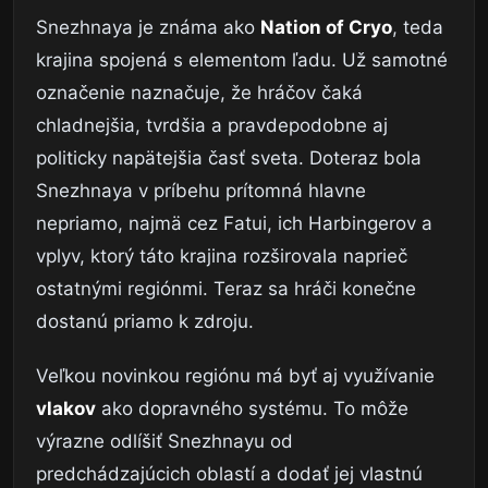
Snezhnaya je známa ako
Nation of Cryo
, teda
krajina spojená s elementom ľadu. Už samotné
označenie naznačuje, že hráčov čaká
chladnejšia, tvrdšia a pravdepodobne aj
politicky napätejšia časť sveta. Doteraz bola
Snezhnaya v príbehu prítomná hlavne
nepriamo, najmä cez Fatui, ich Harbingerov a
vplyv, ktorý táto krajina rozširovala naprieč
ostatnými regiónmi. Teraz sa hráči konečne
dostanú priamo k zdroju.
Veľkou novinkou regiónu má byť aj využívanie
vlakov
ako dopravného systému. To môže
výrazne odlíšiť Snezhnayu od
predchádzajúcich oblastí a dodať jej vlastnú