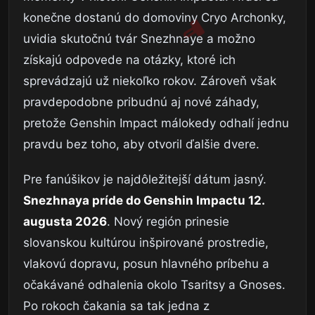
konečne dostanú do domoviny Cryo Archonky,
uvidia skutočnú tvár Snezhnaye a možno
získajú odpovede na otázky, ktoré ich
sprevádzajú už niekoľko rokov. Zároveň však
pravdepodobne pribudnú aj nové záhady,
pretože Genshin Impact málokedy odhalí jednu
pravdu bez toho, aby otvoril ďalšie dvere.
Pre fanúšikov je najdôležitejší dátum jasný.
Snezhnaya príde do Genshin Impactu 12.
augusta 2026
. Nový región prinesie
slovanskou kultúrou inšpirované prostredie,
vlakovú dopravu, posun hlavného príbehu a
očakávané odhalenia okolo Tsaritsy a Gnoses.
Po rokoch čakania sa tak jedna z