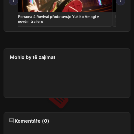
‹
›
crolls
Persona 4 Revival představuje Yukiko Amagi v
Phantom:
novém traileru
vyjde v zá
Mohlo by tě zajímat
Komentáře (
0
)