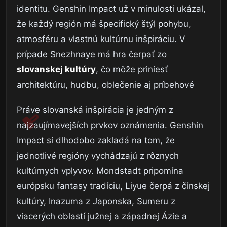
identitu. Genshin Impact už v minulosti ukázal,
že každý región má špecifický štýl pohybu,
atmosféru a vlastnú kultúrnu inšpiráciu. V
prípade Snezhnaye má hra čerpať zo
slovanskej kultúry
, čo môže priniesť
architektúru, hudbu, oblečenie aj príbehové
Práve slovanská inšpirácia je jedným z
najzaujímavejších prvkov oznámenia. Genshin
Impact si dlhodobo zakladá na tom, že
jednotlivé regióny vychádzajú z rôznych
kultúrnych vplyvov. Mondstadt pripomína
európsku fantasy tradíciu, Liyue čerpá z čínskej
kultúry, Inazuma z Japonska, Sumeru z
viacerých oblastí južnej a západnej Ázie a