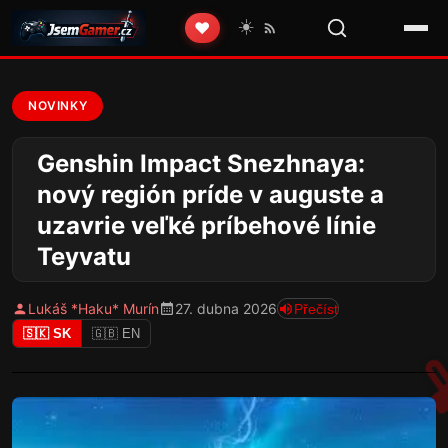
☀️
❤️
NOVINKY
Genshin Impact Snezhnaya:
nový región príde v auguste a
uzavrie veľké príbehové línie
Teyvatu
Lukáš *Haku* Murín
27. dubna 2026
Přečíst
🇸🇰 SK
🇬🇧 EN