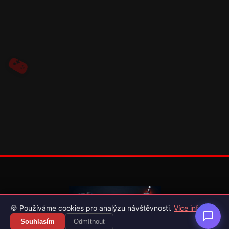
🍪 Používáme cookies pro analýzu návštěvnosti.
Více info
Souhlasím
Odmítnout
Váš průvodce světem videoher. Novinky, recenze a česko-