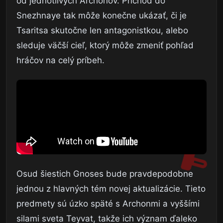
od jednotlivých Archonov. Príchod do
Snezhnaye tak môže konečne ukázať, či je
Tsaritsa skutočne len antagonistkou, alebo
sleduje väčší cieľ, ktorý môže zmeniť pohľad
hráčov na celý príbeh.
Osud šiestich Gnoses bude pravdepodobne
jednou z hlavných tém novej aktualizácie. Tieto
predmety sú úzko späté s Archonmi a vyššími
silami sveta Teyvat, takže ich význam ďaleko