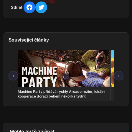
Sdílet:
Související články
‹
›
 vyšlo
Machine Party přidává rychlý Arcade režim, lokální
Danchi Day
kooperace dorazí během několika týdnů
festival
Mohlo by tě zajímat