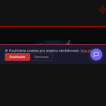
🍪 Používáme cookies pro analýzu návštěvnosti.
Více info
Souhlasím
Odmítnout
Váš průvodce světem videoher. Novinky, recenze a česko-
slovenské překlady her.
Naši partneři
Kategorie