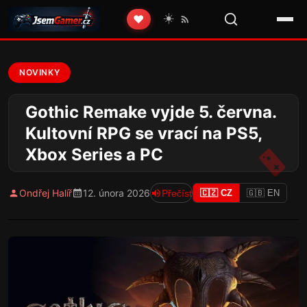
☀️
❤️
NOVINKY
Gothic Remake vyjde 5. června.
Kultovní RPG se vrací na PS5,
Xbox Series a PC
Ondřej Halíř
12. února 2026
Přečíst
🇨🇿 CZ
🇬🇧 EN