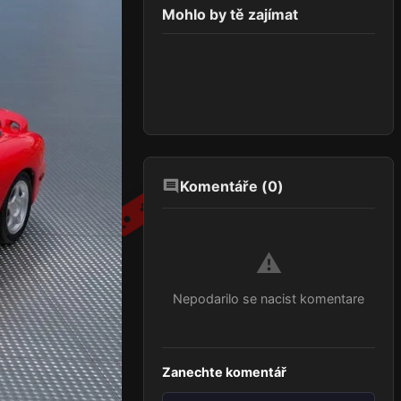
Mohlo by tě zajímat
Komentáře (
0
)
⚠️
Nepodarilo se nacist komentare
Zanechte komentář