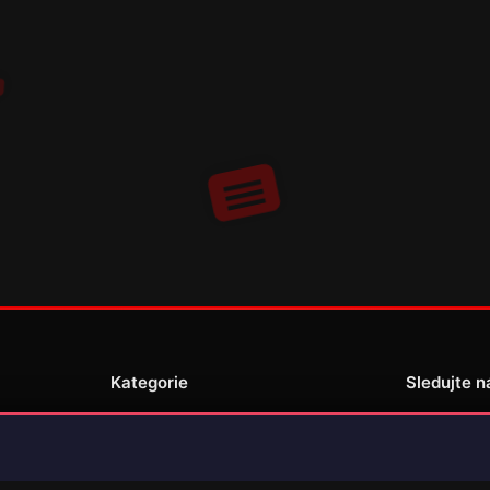
Kategorie
Sledujte n
Novinky
Recenze
enské
Překlady her