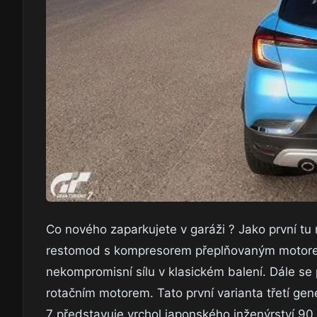
Co nového zaparkujete v garáži ? Jako první 
restomod s kompresorem přeplňovaným motorem V
nekompromisní sílu v klasickém balení. Dále se p
rotačním motorem. Tato první varianta třetí g
7 představuje vrchol japonského inženýrství 90.l