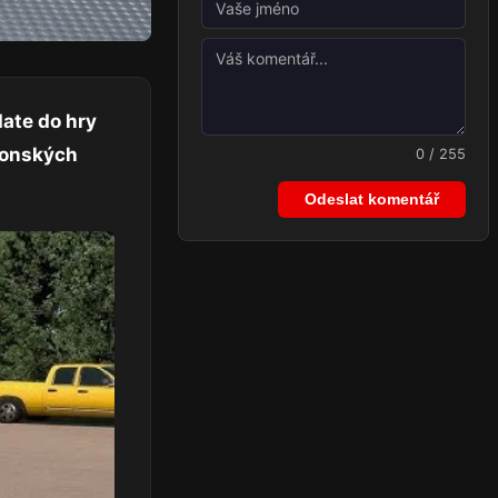
date do hry
aponských
0 / 255
Odeslat komentář