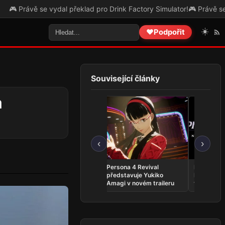
l překlad pro Drink Factory Simulator!
🎮 Právě se vydal překlad pro 
☀️
❤️
Podpořit
Související články
a
‹
›
Whitestrake’s Mayhem se
Persona 4 Revival
Phantom:
vrací do The Elder Scrolls
představuje Yukiko
INFERNO 
Online v kratší podobě
Amagi v novém traileru
vyjde v zá