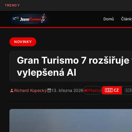
TRENDY
Domů
Článk
NOVINKY
Gran Turismo 7 rozšiřuje 
vylepšená AI
Richard Kopecký
13. března 2026
Přečíst
🇨🇿 CZ
🇬