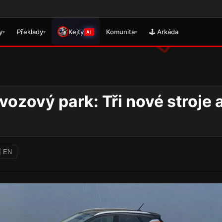
🎮 Právě se vyda
y
Překlady
Kejty
Komunita
🕹️ Arkáda
▾
▾
▾
AI
vozový park: Tři nové stroje 
 EN