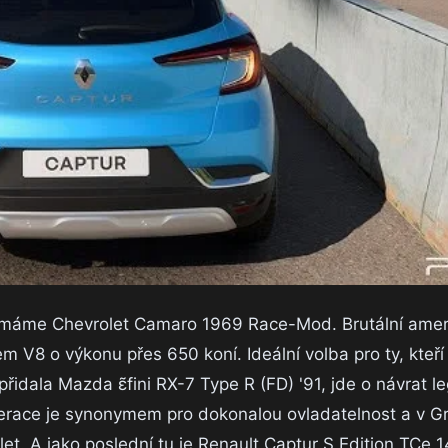
tu máme Chevrolet Camaro 1969 Race-Mod. Brutální amer
8 o výkonu přes 650 koní. Ideální volba pro ty, kteří 
řidala Mazda ɛ̃fini RX-7 Type R (FD) '91, jde o návrat l
enerace je synonymem pro dokonalou ovladatelnost a v G
et. A jako poslední tu je Renault Captur S Edition TCe 1