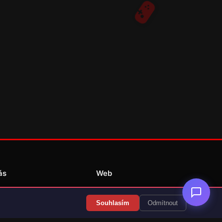
ás
Web
Redakce
Souhlasím
Odmítnout
Překlady her
Kontakt