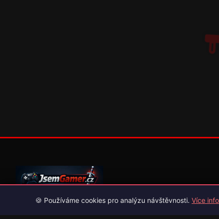
🍪 Používáme cookies pro analýzu návštěvnosti.
Více info
Váš průvodce světem videoher. Novinky, recenze a česko-slov
překlady her.