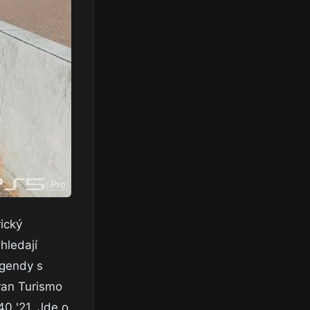
ický
hledají
egendy s
ran Turismo
40 '21. Jde o