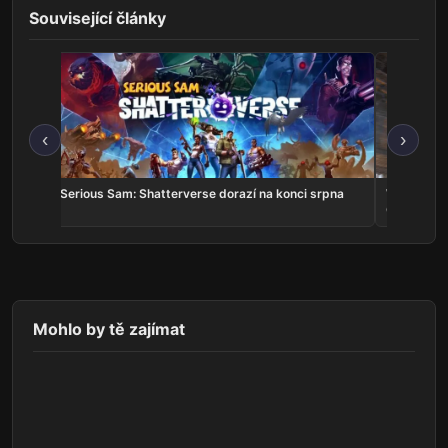
Související články
‹
›
v
Serious Sam: Shatterverse dorazí na konci srpna
Whitestrak
Online v k
Mohlo by tě zajímat