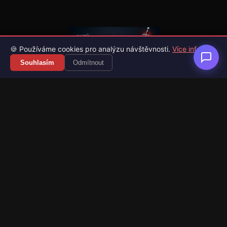
🍪 Používáme cookies pro analýzu návštěvnosti.
Více info
Souhlasím
Odmítnout
Váš průvodce světem videoher. Novinky, recenze a česko-
slovenské překlady her.
Naši partneři
Kategorie
Novinky
Recenze
Překlady her