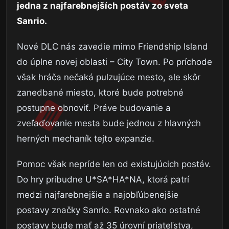
jedna z najfarebnejších postáv zo sveta
Sanrio.
Nové DLC nás zavedie mimo Friendship Island
do úplne novej oblasti – City Town. Po príchode
však hráča nečaká pulzujúce mesto, ale skôr
zanedbané miesto, ktoré bude potrebné
postupne obnoviť. Práve budovanie a
zveľaďovanie mesta bude jednou z hlavných
herných mechaník tejto expanzie.
Pomoc však nepríde len od existujúcich postáv.
Do hry pribudne U*SA*HA*NA, ktorá patrí
medzi najfarebnejšie a najobľúbenejšie
postavy značky Sanrio. Rovnako ako ostatné
postavy bude mať až 35 úrovní priateľstva,