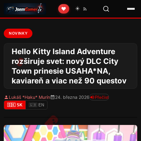
☀️
❤️
NOVINKY
Hello Kitty Island Adventure
rozširuje svet: nový DLC City
Town prinesie USAHA*NA,
kaviareň a viac než 90 questov
Lukáš *Haku* Murín
24. března 2026
Přečíst
🇸🇰 SK
🇬🇧 EN