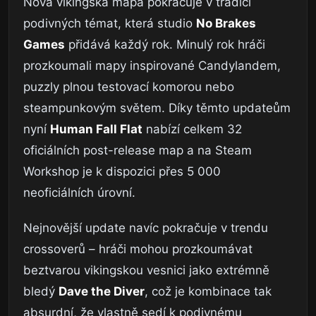
Nová vikingská mapa pokračuje v tradici
podivných témat, která studio
No Brakes
Games
přidává každý rok. Minulý rok hráči
prozkoumali mapy inspirované Candylandem,
puzzly plnou testovací komorou nebo
steampunkovým světem. Díky těmto updateům
nyní
Human Fall Flat
nabízí celkem 32
oficiálních post-release map a na Steam
Workshop je k dispozici přes 5 000
neoficiálních úrovní.
Nejnovější update navíc pokračuje v trendu
crossoverů – hráči mohou prozkoumávat
beztvarou vikingskou vesnici jako extrémně
bledý
Dave the Diver
, což je kombinace tak
absurdní, že vlastně sedí k podivnému