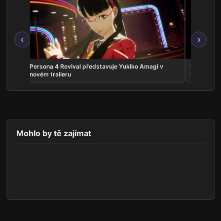
‹
›
crolls
Persona 4 Revival představuje Yukiko Amagi v
Phantom:
novém traileru
vyjde v zá
Mohlo by tě zajímat