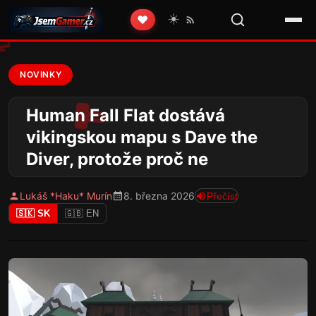
☀️
❤️
NOVINKY
Human Fall Flat dostává
vikingskou mapu s Dave the
Diver, protože proč ne
Lukáš *Haku* Murín
8. března 2026
Přečíst
🇸🇰 SK
🇬🇧 EN