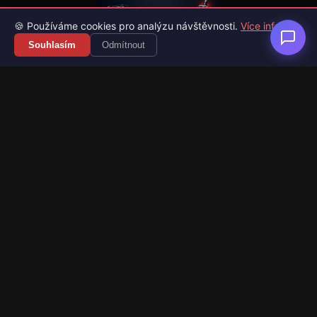
🍪 Používáme cookies pro analýzu návštěvnosti.
Více info
Souhlasím
Odmítnout
Váš průvodce světem videoher. Novinky, recenze a česko-
slovenské překlady her.
Naši partneři
Kategorie
Novinky
Recenze
Překlady her
Sledujte nás