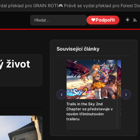
OT!
🎮 Právě se vydal překlad pro Forest Doesn’t Care!
🎮 Právě se vyd
☀️
❤️
Podpořit
Související články
ý život
‹
›
THQ Nordic Showcase
Trails in the Sky 2nd
Serious Sa
2026 přinesl Expeditions:
Chapter se představuje v
Shatterver
Samurai, novinky pro
novém tříminutovém
konci srpn
Gothic i datum Way of the
traileru
Hunter 2