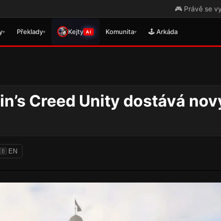
🎮 Právě se vydal překlad pro GRAIN R
y
Překlady
Kejty
Komunita
🕹️ Arkáda
▾
▾
▾
AI
in’s Creed Unity dostává nov
🇧 EN