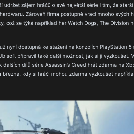
udržet zájem hráčů o své největší série i tím, že starší 
m hardwaru. Zároveň firma postupně vrací mnoho svých h
, což se týká například her Watch Dogs, The Division 
 už nyní dostupná ke stažení na konzolích PlayStation 5
Ubisoft připravil také další možnost, jak si ji vyzkoušet.
k dalších dílů série Assassin’s Creed hrát zdarma na Xb
 března, kdy si hráči mohou zdarma vyzkoušet napříkla