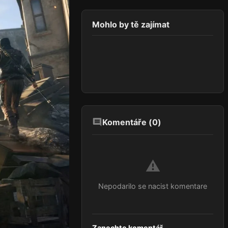
Mohlo by tě zajímat
Komentáře (
0
)
⚠️
Nepodarilo se nacist komentare
Zanechte komentář