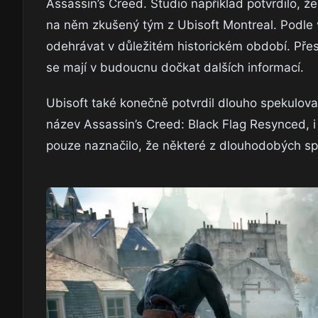
Assassin’s Creed. Studio například potvrdilo, že
na něm zkušený tým z Ubisoft Montreal. Podle 
odehrávat v důležitém historickém období. Přes
se mají v budoucnu dočkat dalších informací.
Ubisoft také konečně potvrdil dlouho spekulov
název Assassin’s Creed: Black Flag Resynced, 
pouze naznačilo, že některé z dlouhodobých sp