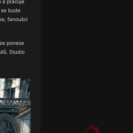
i a pracuje
ý se bude
be, fanoušci
rze ponese
lů. Studio