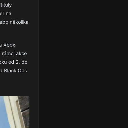
tituly
er na
nebo několika
 a Xbox
 V rámci akce
oxu od 2. do
d Black Ops