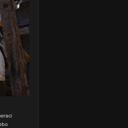
neraci
nebo