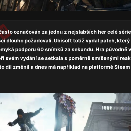
 často označován za jednu z nejslabších her celé série
ci dlouho požadovali. Ubisoft totiž vydal patch, který
demyká podporu 60 snímků za sekundu. Hra původně v
 při svém vydání se setkala s poměrně smíšenými reak
to díl změnil a dnes má například na platformě Stea