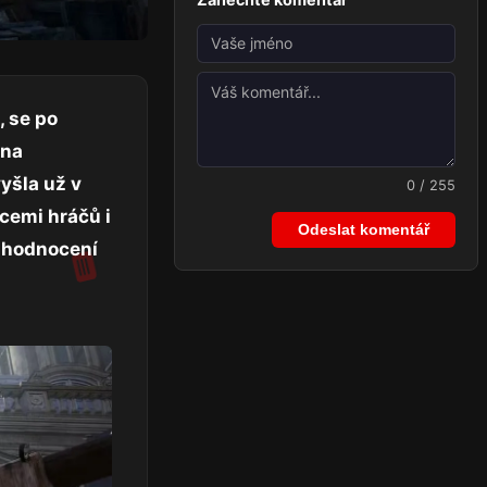
, se po
 na
yšla už v
0 / 255
cemi hráčů i
Odeslat komentář
m hodnocení