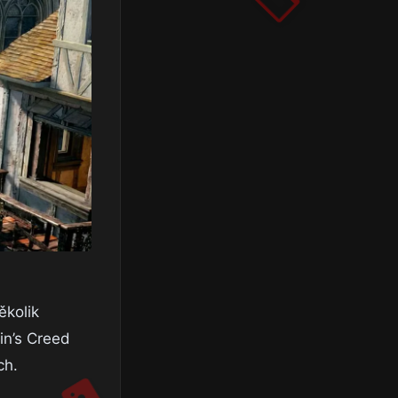
ěkolik
in’s Creed
ch.