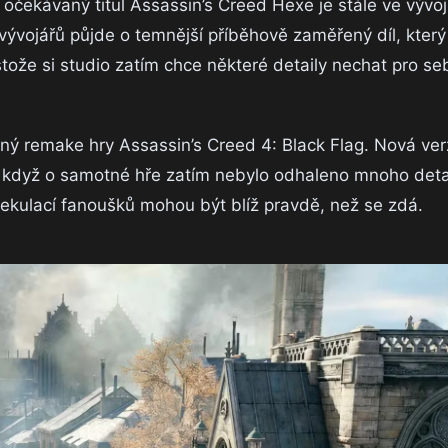
 očekávaný titul Assassin’s Creed Hexe je stále ve vývoj
vývojářů půjde o temnější příběhově zaměřený díl, kter
tože si studio zatím chce některé detaily nechat pro se
aný remake hry Assassin’s Creed 4: Black Flag. Nová ve
i když o samotné hře zatím nebylo odhaleno mnoho detai
ekulací fanoušků mohou být blíž pravdě, než se zdá.