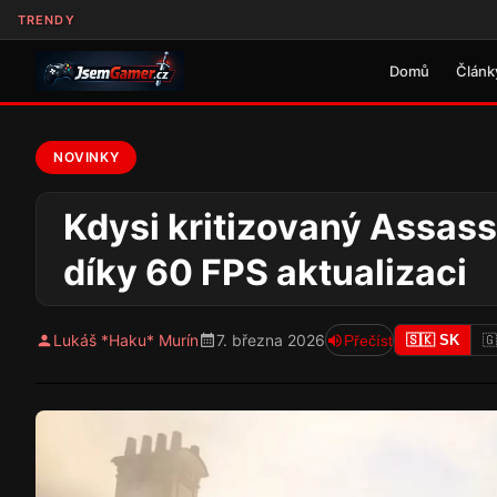
TRENDY
Domů
Článk
NOVINKY
Kdysi kritizovaný Assass
díky 60 FPS aktualizaci
Lukáš *Haku* Murín
7. března 2026
Přečíst
🇸🇰 SK
